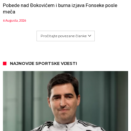
Pobede nad Đokovićem i burna izjava Fonseke posle
meča
6 Augusta, 2026
Pročitajte povezane članke
NAJNOVIJE SPORTSKE VIJESTI