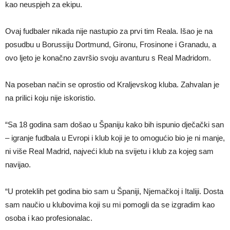
kao neuspjeh za ekipu.
Ovaj fudbaler nikada nije nastupio za prvi tim Reala. Išao je na
posudbu u Borussiju Dortmund, Gironu, Frosinone i Granadu, a
ovo ljeto je konačno završio svoju avanturu s Real Madridom.
Na poseban način se oprostio od Kraljevskog kluba. Zahvalan je
na prilici koju nije iskoristio.
“Sa 18 godina sam došao u Španiju kako bih ispunio dječački san
– igranje fudbala u Evropi i klub koji je to omogućio bio je ni manje,
ni više Real Madrid, najveći klub na svijetu i klub za kojeg sam
navijao.
“U proteklih pet godina bio sam u Španiji, Njemačkoj i Italiji. Dosta
sam naučio u klubovima koji su mi pomogli da se izgradim kao
osoba i kao profesionalac.