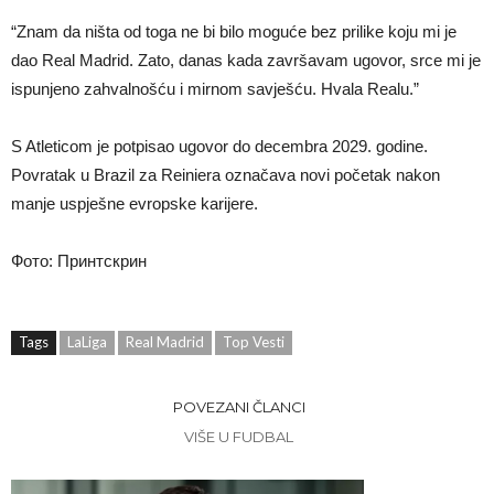
“Znam da ništa od toga ne bi bilo moguće bez prilike koju mi je
dao Real Madrid. Zato, danas kada završavam ugovor, srce mi je
ispunjeno zahvalnošću i mirnom savješću. Hvala Realu.”
S Atleticom je potpisao ugovor do decembra 2029. godine.
Povratak u Brazil za Reiniera označava novi početak nakon
manje uspješne evropske karijere.
Фото: Принтскрин
Tags
LaLiga
Real Madrid
Top Vesti
POVEZANI ČLANCI
VIŠE U FUDBAL