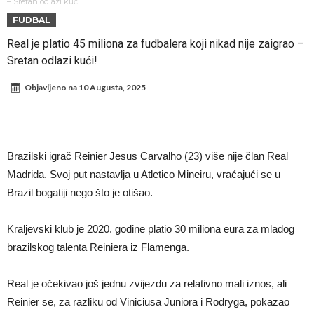
Direktor FIA o drami Formule 1: “Ne možemo da idemo toliko
– Sretan odlazi kući!
FUDBAL
daleko”
Prva ponuda za Leaa – odbijena!
Real je platio 45 miliona za fudbalera koji nikad nije zaigrao –
Zašto je nepoznati italijanski petoligaš dobio čudesan stadion od 62
Sretan odlazi kući!
miliona evra?
Veliki udarac za Barselonu: Junak finala Svetskog prvenstva želi da
Objavljeno na
10 Augusta, 2025
ode
Deco nije samo zbog Hulijana Alvareza bio u Madridu, Barselona
sprema “krađu stoleća”?
Potresne scene na poslednjem ispraćaju UFC borca! Ogromna
povorka, dirljiva muzika i aplauz koji izazivaju suze
GROM USMRTIO FUDBALERA: Tragičan događaj na tajlandskom
Brazilski igrač Reinier Jesus Carvalho (23) više nije član Real
turniru! Povređeno još 12 igrača!
Kapiten slavnog kluba pretučen nasmrt pred svojim domom, cela
Madrida. Svoj put nastavlja u Atletico Mineiru, vraćajući se u
država traži pravdu
Brazil bogatiji nego što je otišao.
Kraljevski klub je 2020. godine platio 30 miliona eura za mladog
brazilskog talenta Reiniera iz Flamenga.
Real je očekivao još jednu zvijezdu za relativno mali iznos, ali
Reinier se, za razliku od Viniciusa Juniora i Rodryga, pokazao