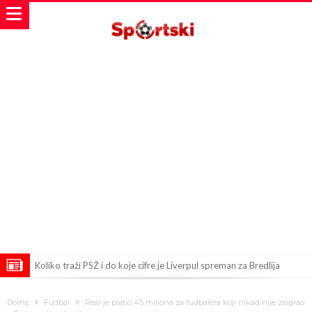
Koliko traži PSŽ i do koje cifre je Liverpul spreman za Bredlija
Barkolu?
Pobede nad Đokovićem i burna izjava Fonseke posle meča
Doma
Fudbal
Real je platio 45 miliona za fudbalera koji nikad nije zaigrao