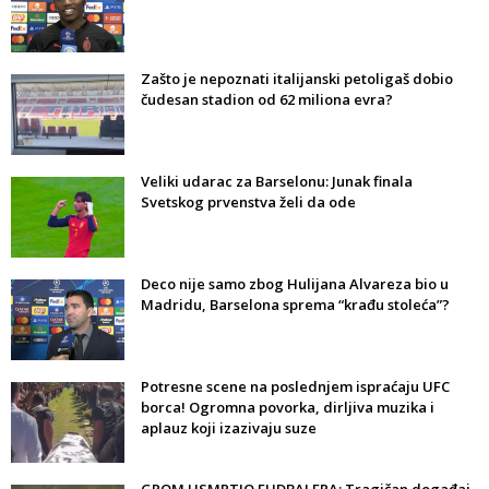
Zašto je nepoznati italijanski petoligaš dobio
čudesan stadion od 62 miliona evra?
Veliki udarac za Barselonu: Junak finala
Svetskog prvenstva želi da ode
Deco nije samo zbog Hulijana Alvareza bio u
Madridu, Barselona sprema “krađu stoleća”?
Potresne scene na poslednjem ispraćaju UFC
borca! Ogromna povorka, dirljiva muzika i
aplauz koji izazivaju suze