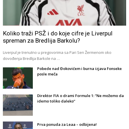
Koliko traži PSŽ i do koje cifre je Liverpul
spreman za Bredlija Barkolu?
Liverpul je trenutno u pregovorima sa Pari Sen Žermenom oko
dovođenja Bredlija Barkole na …
Pobede nad Đokovićem i burna izjava Fonseke
posle meča
Direktor FIA o drami Formule 1: “Ne možemo da
idemo toliko daleko”
Prva ponuda za Leaa – odbijena!