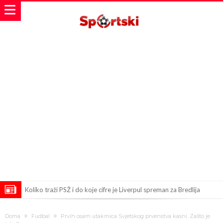
Koliko traži PSŽ i do koje cifre je Liverpul spreman za Bredlija
Barkolu?
Pobede nad Đokovićem i burna izjava Fonseke posle meča
Doma
Fudbal
Prvih osam utakmica Svjetskog prvenstva kasni. Zašto je