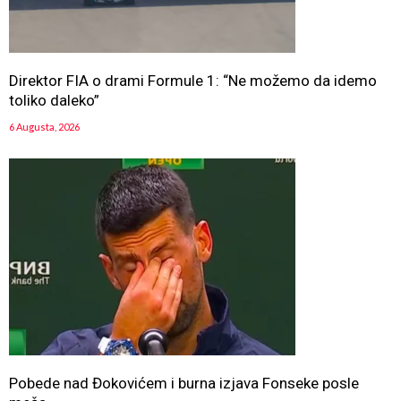
Direktor FIA o drami Formule 1: “Ne možemo da idemo
toliko daleko”
6 Augusta, 2026
Pobede nad Đokovićem i burna izjava Fonseke posle