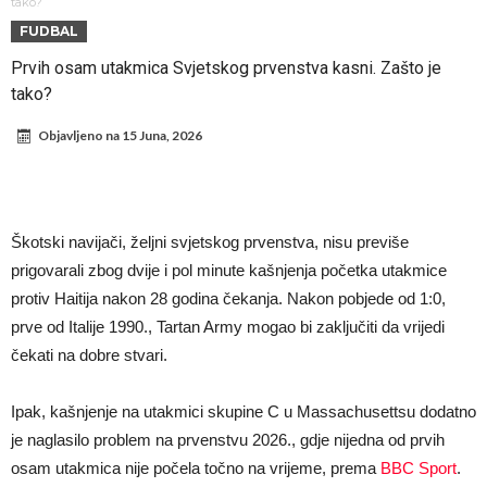
Direktor FIA o drami Formule 1: “Ne možemo da idemo toliko
tako?
FUDBAL
daleko”
Prva ponuda za Leaa – odbijena!
Prvih osam utakmica Svjetskog prvenstva kasni. Zašto je
Zašto je nepoznati italijanski petoligaš dobio čudesan stadion od 62
tako?
miliona evra?
Veliki udarac za Barselonu: Junak finala Svetskog prvenstva želi da
Objavljeno na
15 Juna, 2026
ode
Deco nije samo zbog Hulijana Alvareza bio u Madridu, Barselona
sprema “krađu stoleća”?
Potresne scene na poslednjem ispraćaju UFC borca! Ogromna
povorka, dirljiva muzika i aplauz koji izazivaju suze
GROM USMRTIO FUDBALERA: Tragičan događaj na tajlandskom
Škotski navijači, željni svjetskog prvenstva, nisu previše
turniru! Povređeno još 12 igrača!
Kapiten slavnog kluba pretučen nasmrt pred svojim domom, cela
prigovarali zbog dvije i pol minute kašnjenja početka utakmice
država traži pravdu
protiv Haitija nakon 28 godina čekanja. Nakon pobjede od 1:0,
prve od Italije 1990., Tartan Army mogao bi zaključiti da vrijedi
čekati na dobre stvari.
Ipak, kašnjenje na utakmici skupine C u Massachusettsu dodatno
je naglasilo problem na prvenstvu 2026., gdje nijedna od prvih
osam utakmica nije počela točno na vrijeme, prema
BBC Sport
.