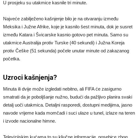
U prosjeku su utakmice kasnile tri minute.
Najveće zabilježeno kašnjenje bilo je na otvaranju između
Meksika i Južne Afrike, koje je kasnilo šest minuta, dok je susret
između Katara i Švicarske kasnio gotovo pet minuta. Samo su
utakmice Australija protiv Turske (40 sekundi) i Južna Koreja
protiv Češke (51 sekunda) počele unutar minute od zakazanog
početka.
Uzroci kašnjenja?
Minuta ili dvije može izgledati nebitno, ali FIFA će zasigurno
smatrati da je poboljšanje nužno, budući da pažljivo planira svaki
detalj uoči utakmica. Detaljni rasporedi, dostupni medijima, jasno
navode vrijeme kada momčadi i suci ulaze u tunel, izlaze na teren
i izvode nacionalne himne.
Televizijskim kućama to su ključne informacije, posebice zbog