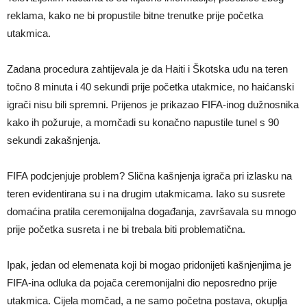
reklama, kako ne bi propustile bitne trenutke prije početka
utakmica.
Zadana procedura zahtijevala je da Haiti i Škotska uđu na teren
točno 8 minuta i 40 sekundi prije početka utakmice, no haićanski
igrači nisu bili spremni. Prijenos je prikazao FIFA-inog dužnosnika
kako ih požuruje, a momčadi su konačno napustile tunel s 90
sekundi zakašnjenja.
FIFA podcjenjuje problem? Slična kašnjenja igrača pri izlasku na
teren evidentirana su i na drugim utakmicama. Iako su susrete
domaćina pratila ceremonijalna događanja, završavala su mnogo
prije početka susreta i ne bi trebala biti problematična.
Ipak, jedan od elemenata koji bi mogao pridonijeti kašnjenjima je
FIFA-ina odluka da pojača ceremonijalni dio neposredno prije
utakmica. Cijela momčad, a ne samo početna postava, okuplja