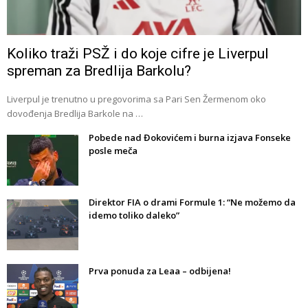
Koliko traži PSŽ i do koje cifre je Liverpul
spreman za Bredlija Barkolu?
Liverpul je trenutno u pregovorima sa Pari Sen Žermenom oko
dovođenja Bredlija Barkole na …
Pobede nad Đokovićem i burna izjava Fonseke
posle meča
Direktor FIA o drami Formule 1: “Ne možemo da
idemo toliko daleko”
Prva ponuda za Leaa – odbijena!