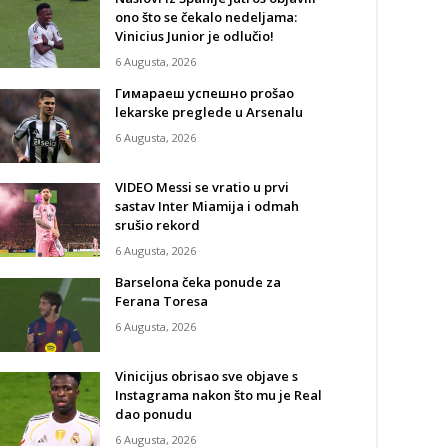
ono što se čekalo nedeljama:
Vinicius Junior je odlučio!
6 Augusta, 2026
Гимараеш успешно prošao
lekarske preglede u Arsenalu
6 Augusta, 2026
VIDEO Messi se vratio u prvi
sastav Inter Miamija i odmah
srušio rekord
6 Augusta, 2026
Barselona čeka ponude za
Ferana Toresa
6 Augusta, 2026
Vinicijus obrisao sve objave s
Instagrama nakon što mu je Real
dao ponudu
6 Augusta, 2026