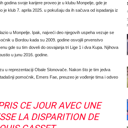
ih godina svoje karijere proveo je u klubu Monpelje, gde je
o je klub 7. aprila 2025. u pokušaju da ih sačuva od ispadanja iz
lazio u Monpelje. Ipak, najveći deo njegovih uspeha vezuje se
ćnik u Bordou kada su 2009. godine osvojili prvenstvo
enu gde su tim doveli do osvajanja tri Lige 1 i dva Kupa. Njihova
ustio u junu 2016. godine.
zu u reprezentaciji Obale Slonovače. Nakon što je tim jedva
v tadašnji pomoćnik, Emers Fae, preuzeo je vođenje tima i odveo
PRIS CE JOUR AVEC UNE
SSE LA DISPARITION DE