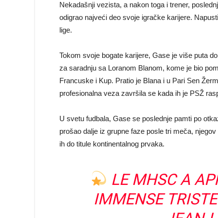
Nekadašnji vezista, a nakon toga i trener, poslednj
odigrao najveći deo svoje igračke karijere. Napusti
lige.
Tokom svoje bogate karijere, Gase je više puta do
za saradnju sa Loranom Blanom, kome je bio pomo
Francuske i Kup. Pratio je Blana i u Pari Sen Žerm
profesionalna veza završila se kada ih je PSŽ rasp
U svetu fudbala, Gase se poslednje pamti po otka
prošao dalje iz grupne faze posle tri meča, njego
ih do titule kontinentalnog prvaka.
LE MHSC A AP
IMMENSE TRISTE