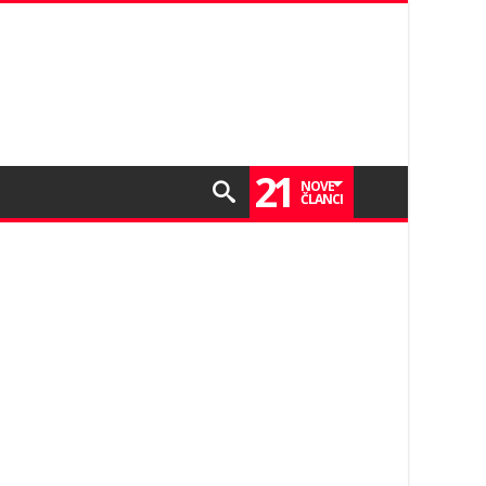
21
NOVE
ČLANCI