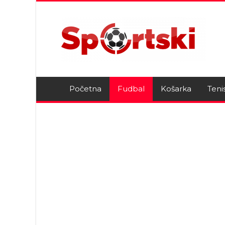
Početna
Fudbal
Košarka
Teni