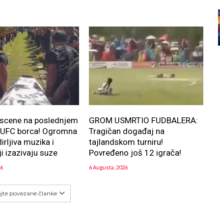
 scene na poslednjem
GROM USMRTIO FUDBALERA:
u UFC borca! Ogromna
Tragičan događaj na
irljiva muzika i
tajlandskom turniru!
ji izazivaju suze
Povređeno još 12 igrača!
26
6 Augusta, 2026
ajte povezane članke