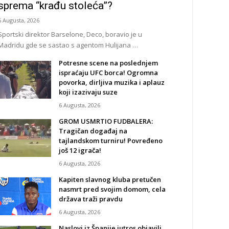
sprema “krađu stoleća”?
6 Augusta, 2026
Sportski direktor Barselone, Deco, boravio je u
Madridu gde se sastao s agentom Hulijana …
Potresne scene na poslednjem
ispraćaju UFC borca! Ogromna
povorka, dirljiva muzika i aplauz
koji izazivaju suze
6 Augusta, 2026
GROM USMRTIO FUDBALERA:
Tragičan događaj na
tajlandskom turniru! Povređeno
još 12 igrača!
6 Augusta, 2026
Kapiten slavnog kluba pretučen
nasmrt pred svojim domom, cela
država traži pravdu
6 Augusta, 2026
Naslovi iz Španije jutros objavili