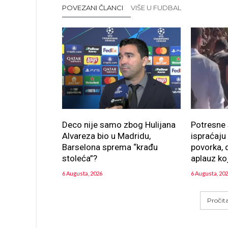
POVEZANI ČLANCI
VIŠE U FUDBAL
Deco nije samo zbog Hulijana
Potresne
Alvareza bio u Madridu,
ispraćaj
Barselona sprema “krađu
povorka, d
stoleća”?
aplauz ko
6 Augusta, 2026
6 Augusta, 20
Pročit