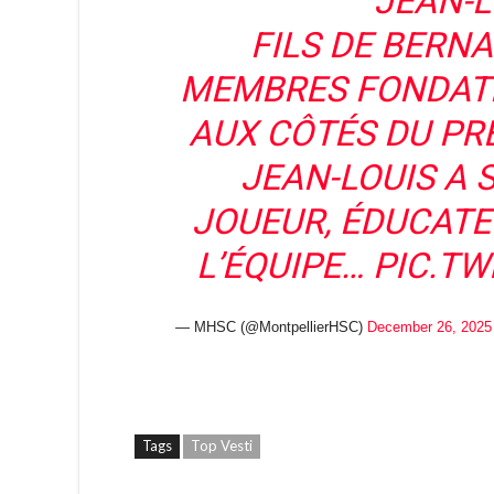
JEAN-L
FILS DE BERNA
MEMBRES FONDATE
AUX CÔTÉS DU PRÉ
JEAN-LOUIS A 
JOUEUR, ÉDUCATE
L’ÉQUIPE…
PIC.TW
— MHSC (@MontpellierHSC)
December 26, 2025
Tags
Top Vesti