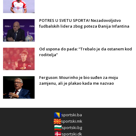
POTRES U SVETU SPORTA! Nezadovoljstvo
fudbalskih lidera zbog poteza Đanija Infantina
Od uspona do pada: “Trebalo je da ostanem kod
roditelja”
Ferguson: Mourinho je bio suđen za moju
zamjenu, ali je plakao kada me nazvao
sportski.ba
sportski.mk
sportski.bg
sportski.dk