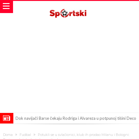
Dok navijači Barse čekaju Rodriga i Alvareza u potpunoj tišini Deco
završava još jedan sjajan potpis
Poznato je koliko je UEFA isplatila Đanijevoj ljubavnici na ime
Doma
Fudbal
Potukli se u svlačionici, klub ih prodao Milanu i Bologni: