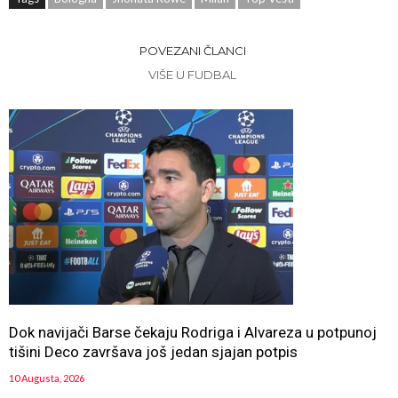
POVEZANI ČLANCI
VIŠE U FUDBAL
Dok navijači Barse čekaju Rodriga i Alvareza u potpunoj
tišini Deco završava još jedan sjajan potpis
10 Augusta, 2026