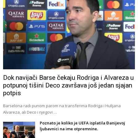
Dok navijači Barse čekaju Rodriga i Alvareza u
potpunoj tišini Deco završava još jedan sjajan
potpis
Barselona radi punom parom na transferima Rodriga i Hulijana
Alvareza, ali Deco i njegovi …
Poznato je koliko je UEFA isplatila Đanijevoj
ljubavnici na ime otpremnine.