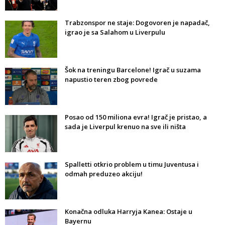
Trabzonspor ne staje: Dogovoren je napadač,
igrao je sa Salahom u Liverpulu
Šok na treningu Barcelone! Igrač u suzama
napustio teren zbog povrede
Posao od 150 miliona evra! Igrač je pristao, a
sada je Liverpul krenuo na sve ili ništa
Spalletti otkrio problem u timu Juventusa i
odmah preduzeo akciju!
Konačna odluka Harryja Kanea: Ostaje u
Bayernu