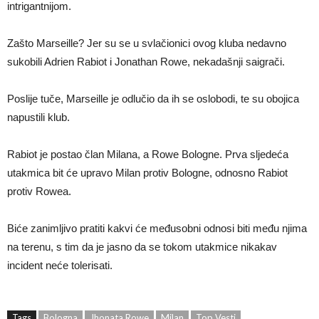
intrigantnijom.
Zašto Marseille? Jer su se u svlačionici ovog kluba nedavno
sukobili Adrien Rabiot i Jonathan Rowe, nekadašnji saigrači.
Poslije tuče, Marseille je odlučio da ih se oslobodi, te su obojica
napustili klub.
Rabiot je postao član Milana, a Rowe Bologne. Prva sljedeća
utakmica bit će upravo Milan protiv Bologne, odnosno Rabiot
protiv Rowea.
Biće zanimljivo pratiti kakvi će međusobni odnosi biti među njima
na terenu, s tim da je jasno da se tokom utakmice nikakav
incident neće tolerisati.
Tags
Bologna
Jhonata Rowe
Milan
Top Vesti