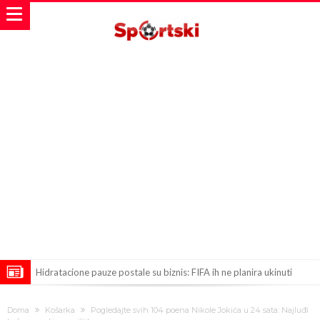
Hidratacione pauze postale su biznis: FIFA ih ne planira ukinuti
Potpuni rat – Barsa kvari Atletikov najvažniji letnji transfer?!
Doma
Košarka
Pogledajte svih 104 poena Nikole Jokića u 24 sata: Najluđi