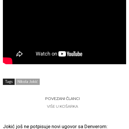
Tags
Nikola Jokić
POVEZANI ČLANCI
VIŠE U KOŠARKA
Jokić još ne potpisuje novi ugovor sa Denverom: