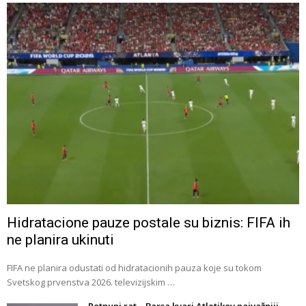
Hidratacione pauze postale su biznis: FIFA ih
ne planira ukinuti
FIFA ne planira odustati od hidratacionih pauza koje su tokom
Svetskog prvenstva 2026. televizijskim …
Potpuni rat – Barsa kvari Atletikov najvažniji