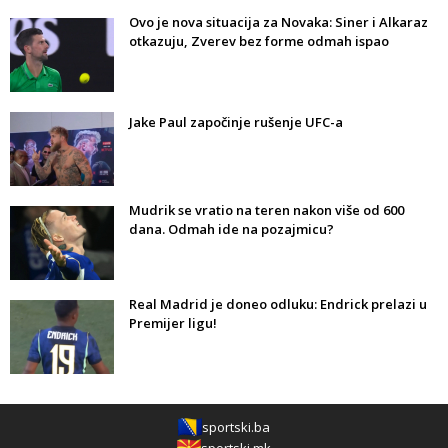
Ovo je nova situacija za Novaka: Siner i Alkaraz
otkazuju, Zverev bez forme odmah ispao
Jake Paul započinje rušenje UFC-a
Mudrik se vratio na teren nakon više od 600
dana. Odmah ide na pozajmicu?
Real Madrid je doneo odluku: Endrick prelazi u
Premijer ligu!
sportski.ba
sportski.mk