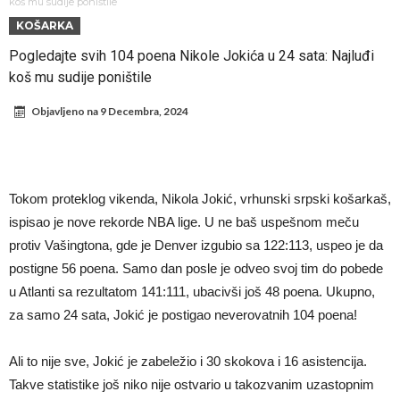
Infantino i ljubavnička veza: Kontroverzni detalji i novčana isplata iz
koš mu sudije poništile
KOŠARKA
UEFA
Murinjo uvodi strogu disciplinu u Real Madrid. Ovo su tri nova
Pogledajte svih 104 poena Nikole Jokića u 24 sata: Najluđi
pravila
Arsenal za 138 miliona evra dovodi zvezdu Serie A?
koš mu sudije poništile
Francuski sudac suočen s pritvorom zbog navoda o nasilju u
Objavljeno na
9 Decembra, 2024
porodici
Ovo je nova situacija za Novaka: Siner i Alkaraz otkazuju, Zverev bez
forme odmah ispao
Jake Paul započinje rušenje UFC-a
Mudrik se vratio na teren nakon više od 600 dana. Odmah ide na
Tokom proteklog vikenda, Nikola Jokić, vrhunski srpski košarkaš,
pozajmicu?
Real Madrid je doneo odluku: Endrick prelazi u Premijer ligu!
ispisao je nove rekorde NBA lige. U ne baš uspešnom meču
protiv Vašingtona, gde je Denver izgubio sa 122:113, uspeo je da
postigne 56 poena. Samo dan posle je odveo svoj tim do pobede
u Atlanti sa rezultatom 141:111, ubacivši još 48 poena. Ukupno,
za samo 24 sata, Jokić je postigao neverovatnih 104 poena!
Ali to nije sve, Jokić je zabeležio i 30 skokova i 16 asistencija.
Takve statistike još niko nije ostvario u takozvanim uzastopnim