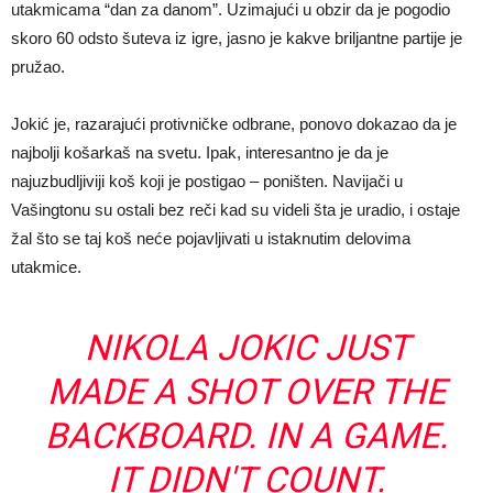
utakmicama “dan za danom”. Uzimajući u obzir da je pogodio
skoro 60 odsto šuteva iz igre, jasno je kakve briljantne partije je
pružao.
Jokić je, razarajući protivničke odbrane, ponovo dokazao da je
najbolji košarkaš na svetu. Ipak, interesantno je da je
najuzbudljiviji koš koji je postigao – poništen. Navijači u
Vašingtonu su ostali bez reči kad su videli šta je uradio, i ostaje
žal što se taj koš neće pojavljivati u istaknutim delovima
utakmice.
NIKOLA JOKIC JUST
MADE A SHOT OVER THE
BACKBOARD. IN A GAME.
IT DIDN'T COUNT.