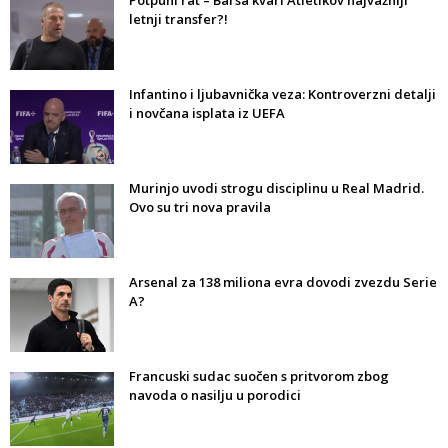
letnji transfer?!
Infantino i ljubavnička veza: Kontroverzni detalji
i novčana isplata iz UEFA
Murinjo uvodi strogu disciplinu u Real Madrid.
Ovo su tri nova pravila
Arsenal za 138 miliona evra dovodi zvezdu Serie
A?
Francuski sudac suočen s pritvorom zbog
navoda o nasilju u porodici