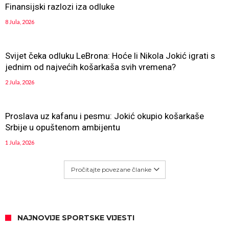
Finansijski razlozi iza odluke
8 Jula, 2026
Svijet čeka odluku LeBrona: Hoće li Nikola Jokić igrati s
jednim od najvećih košarkaša svih vremena?
2 Jula, 2026
Proslava uz kafanu i pesmu: Jokić okupio košarkaše
Srbije u opuštenom ambijentu
1 Jula, 2026
Pročitajte povezane članke
NAJNOVIJE SPORTSKE VIJESTI