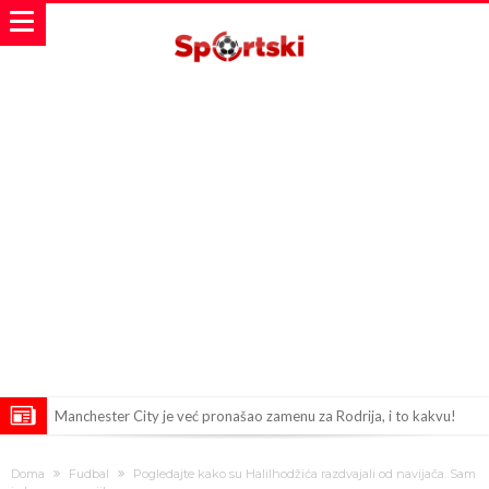
Manchester City je već pronašao zamenu za Rodrija, i to kakvu!
Samo dva igrača u istoriji fudbala izvela su “nemoguće”! Jedan je
Doma
Fudbal
Pogledajte kako su Halilhodžića razdvajali od navijača. Sam