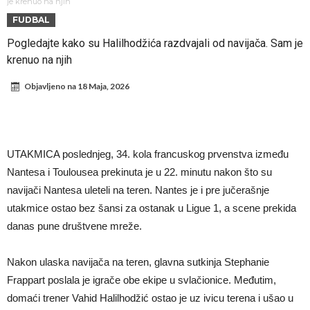
Mesi, znate li ko je drugi?
Прелом у трансферу Ромера? Интер нема довољно средстава,
je krenuo na njih
FUDBAL
Атлетико прати ситуацију
ГОТОВО ЈЕ! Čelsi dovodi novog levog beka – transfer vredan 21
Pogledajte kako su Halilhodžića razdvajali od navijača. Sam je
milion evra
Atletiko Madrid povlači (ne)očekivan potez!
krenuo na njih
Rafael Leao dobio novu ponudu iz Turske
Objavljeno na
18 Maja, 2026
U Firenci poludeli za Mastantounom
City prodao rezervnog golmana za 50 miliona evra
Istina izašla na videlo! Rodri kao niko nikada ponizio Real, bolje mu
UTAKMICA poslednjeg, 34. kola francuskog prvenstva između
je da u Madrid ne dolazi!
Koliko traži PSŽ i do koje cifre je Liverpul spreman za Bredlija
Nantesa i Toulousea prekinuta je u 22. minutu nakon što su
Barkolu?
navijači Nantesa uleteli na teren. Nantes je i pre jučerašnje
utakmice ostao bez šansi za ostanak u Ligue 1, a scene prekida
danas pune društvene mreže.
Nakon ulaska navijača na teren, glavna sutkinja Stephanie
Frappart poslala je igrače obe ekipe u svlačionice. Međutim,
domaći trener Vahid Halilhodžić ostao je uz ivicu terena i ušao u