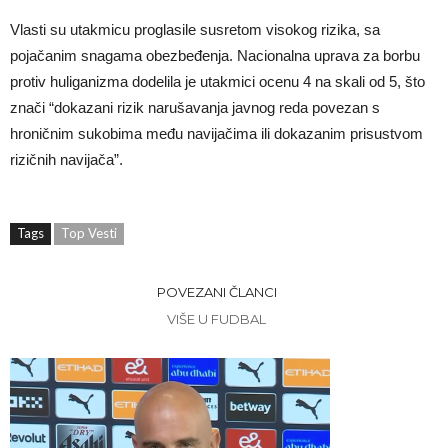
Vlasti su utakmicu proglasile susretom visokog rizika, sa
pojačanim snagama obezbeđenja. Nacionalna uprava za borbu
protiv huliganizma dodelila je utakmici ocenu 4 na skali od 5, što
znači “dokazani rizik narušavanja javnog reda povezan s
hroničnim sukobima među navijačima ili dokazanim prisustvom
rizičnih navijača”.
Tags
Top Vesti
POVEZANI ČLANCI
VIŠE U FUDBAL