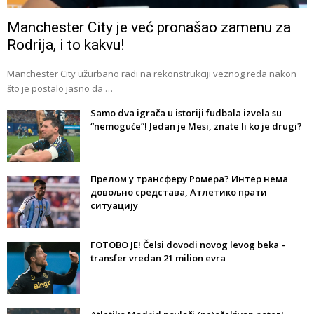
Manchester City je već pronašao zamenu za
Rodrija, i to kakvu!
Manchester City užurbano radi na rekonstrukciji veznog reda nakon
što je postalo jasno da …
Samo dva igrača u istoriji fudbala izvela su
“nemoguće”! Jedan je Mesi, znate li ko je drugi?
Прелом у трансферу Ромера? Интер нема
довољно средстава, Атлетико прати
ситуацију
ГОТОВО ЈЕ! Čelsi dovodi novog levog beka –
transfer vredan 21 milion evra