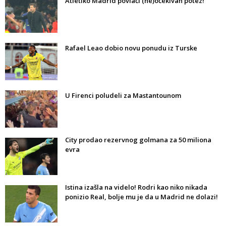
Atletiko Madrid povlači (ne)očekivan potez!
Rafael Leao dobio novu ponudu iz Turske
U Firenci poludeli za Mastantounom
City prodao rezervnog golmana za 50 miliona
evra
Istina izašla na videlo! Rodri kao niko nikada
ponizio Real, bolje mu je da u Madrid ne dolazi!