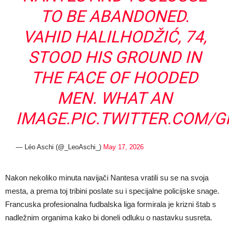
TO BE ABANDONED.
VAHID HALILHODŽIĆ, 74,
STOOD HIS GROUND IN
THE FACE OF HOODED
MEN. WHAT AN
IMAGE.
PIC.TWITTER.COM/
— Léo Aschi (@_LeoAschi_)
May 17, 2026
Nakon nekoliko minuta navijači Nantesa vratili su se na svoja
mesta, a prema toj tribini poslate su i specijalne policijske snage.
Francuska profesionalna fudbalska liga formirala je krizni štab s
nadležnim organima kako bi doneli odluku o nastavku susreta.