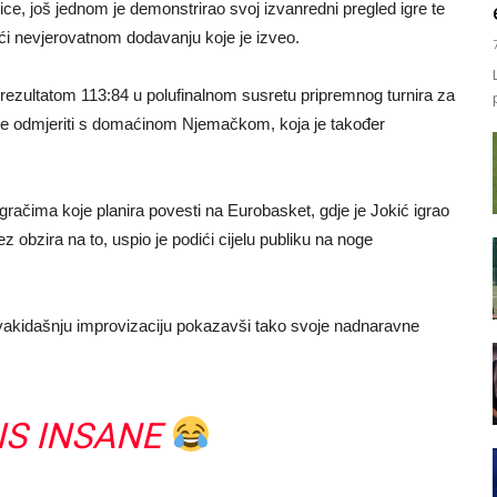
ce, još jednom je demonstrirao svoj izvanredni pregled igre te
i nevjerovatnom dodavanju koje je izveo.
rezultatom 113:84 u polufinalnom susretu pripremnog turnira za
e odmjeriti s domaćinom Njemačkom, koja je također
 igračima koje planira povesti na Eurobasket, gdje je Jokić igrao
 obzira na to, uspio je podići cijelu publiku na noge
svakidašnju improvizaciju pokazavši tako svoje nadnaravne
 IS INSANE