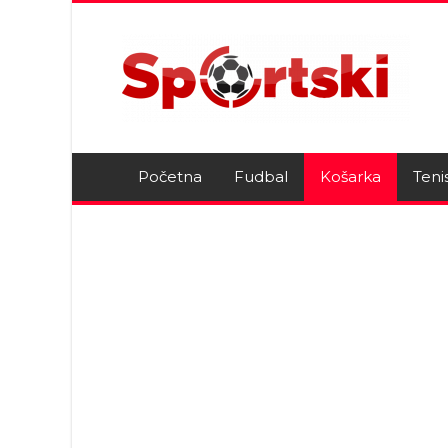
Početna
Fudbal
Košarka
Teni