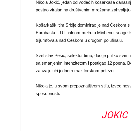
Nikola Jokić, jedan od vodećih košarkaša današnji
postao viralan na društvenim mrežama zahvaljujuć
Košarkaški tim Srbije dominirao je nad Češkom s 
Eurobasket. U finalnom meču u Minhenu, snage ć
trijumfovala nad Češkom u drugom polufinalu.
Svetislav Pešić, selektor tima, dao je priliku svim
sa smanjenim intenzitetom i postigao 12 poena. Bez
zahvaljujući jednom majstorskom potezu.
Nikola je, u svom prepoznatljivom stilu, izveo ne
sposobnosti.
JOKIC