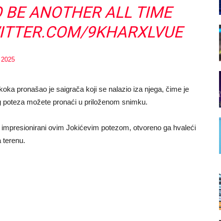
O BE ANOTHER ALL TIME
WITTER.COM/9KHARXLVUE
 2025
a pronašao je saigrača koji se nalazio iza njega, čime je
og poteza možete pronaći u priloženom snimku.
u impresionirani ovim Jokićevim potezom, otvoreno ga hvaleći
 terenu.