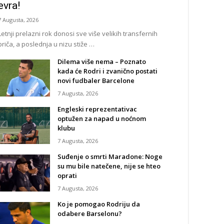
evra!
7 Augusta, 2026
Letnji prelazni rok donosi sve više velikih transfernih
priča, a poslednja u nizu stiže …
Dilema više nema – Poznato
kada će Rodri i zvanično postati
novi fudbaler Barcelone
7 Augusta, 2026
Engleski reprezentativac
optužen za napad u noćnom
klubu
7 Augusta, 2026
Suđenje o smrti Maradone: Noge
su mu bile natečene, nije se hteo
oprati
7 Augusta, 2026
Ko je pomogao Rodriju da
odabere Barselonu?