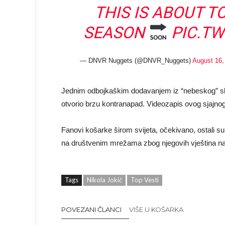
THIS IS ABOUT T
SEASON
PIC.T
— DNVR Nuggets (@DNVR_Nuggets)
August 16,
Jednim odbojkaškim dodavanjem iz “nebeskog” skok
otvorio brzu kontranapad. Videozapis ovog sjajn
Fanovi košarke širom svijeta, očekivano, ostali s
na društvenim mrežama zbog njegovih vještina na
Tags
Nikola Jokić
Top Vesti
POVEZANI ČLANCI
VIŠE U KOŠARKA