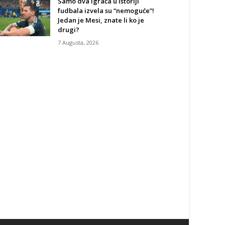
Samo dva igrača u istoriji
fudbala izvela su “nemoguće”!
Jedan je Mesi, znate li ko je
drugi?
7 Augusta, 2026