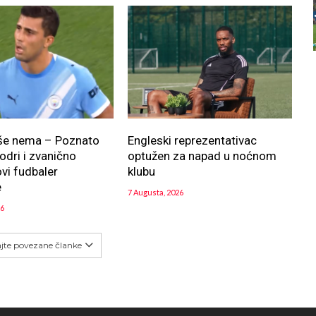
iše nema – Poznato
Engleski reprezentativac
odri i zvanično
optužen za napad u noćnom
ovi fudbaler
klubu
e
7 Augusta, 2026
26
ajte povezane članke