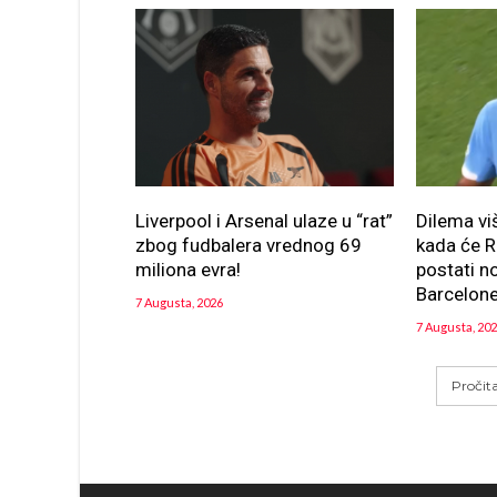
Liverpool i Arsenal ulaze u “rat”
Dilema v
zbog fudbalera vrednog 69
kada će R
miliona evra!
postati n
Barcelon
7 Augusta, 2026
7 Augusta, 20
Pročit