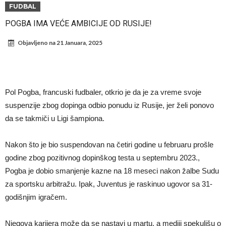
Direktor FIA o drami Formule 1: “Ne možemo da idemo toliko
FUDBAL
daleko”
Prva ponuda za Leaa – odbijena!
POGBA IMA VEĆE AMBICIJE OD RUSIJE!
Zašto je nepoznati italijanski petoligaš dobio čudesan stadion od 62
Objavljeno na
21 Januara, 2025
miliona evra?
Veliki udarac za Barselonu: Junak finala Svetskog prvenstva želi da
ode
Deco nije samo zbog Hulijana Alvareza bio u Madridu, Barselona
sprema “krađu stoleća”?
Potresne scene na poslednjem ispraćaju UFC borca! Ogromna
Pol Pogba, francuski fudbaler, otkrio je da je za vreme svoje
povorka, dirljiva muzika i aplauz koji izazivaju suze
GROM USMRTIO FUDBALERA: Tragičan događaj na tajlandskom
suspenzije zbog dopinga odbio ponudu iz Rusije, jer želi ponovo
da se takmiči u Ligi šampiona.
turniru! Povređeno još 12 igrača!
Kapiten slavnog kluba pretučen nasmrt pred svojim domom, cela
država traži pravdu
Nakon što je bio suspendovan na četiri godine u februaru prošle
godine zbog pozitivnog dopinškog testa u septembru 2023.,
Pogba je dobio smanjenje kazne na 18 meseci nakon žalbe Sudu
za sportsku arbitražu. Ipak, Juventus je raskinuo ugovor sa 31-
godišnjim igračem.
Njegova karijera može da se nastavi u martu, a mediji spekulišu o