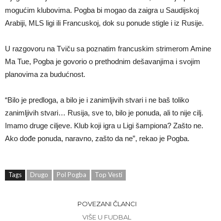
mogućim klubovima. Pogba bi mogao da zaigra u Saudijskoj
Arabiji, MLS ligi ili Francuskoj, dok su ponude stigle i iz Rusije.
U razgovoru na Tviču sa poznatim francuskim strimerom Amine
Ma Tue, Pogba je govorio o prethodnim dešavanjima i svojim
planovima za budućnost.
“Bilo je predloga, a bilo je i zanimljivih stvari i ne baš toliko
zanimljivih stvari… Rusija, sve to, bilo je ponuda, ali to nije cilj.
Imamo druge ciljeve. Klub koji igra u Ligi šampiona? Zašto ne.
Ako dođe ponuda, naravno, zašto da ne”, rekao je Pogba.
Tags
Drugo
Pol Pogba
Top Vesti
POVEZANI ČLANCI
VIŠE U FUDBAL