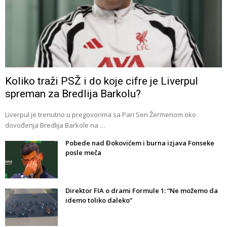
Koliko traži PSŽ i do koje cifre je Liverpul
spreman za Bredlija Barkolu?
Liverpul je trenutno u pregovorima sa Pari Sen Žermenom oko
dovođenja Bredlija Barkole na …
Pobede nad Đokovićem i burna izjava Fonseke
posle meča
Direktor FIA o drami Formule 1: “Ne možemo da
idemo toliko daleko”