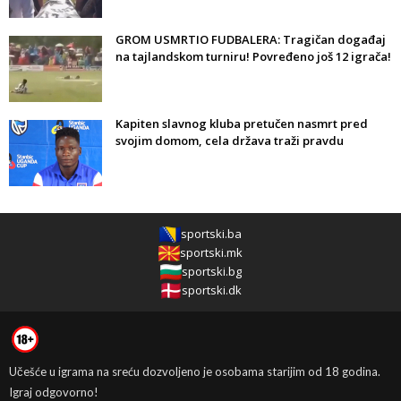
GROM USMRTIO FUDBALERA: Tragičan događaj
na tajlandskom turniru! Povređeno još 12 igrača!
Kapiten slavnog kluba pretučen nasmrt pred
svojim domom, cela država traži pravdu
sportski.ba
sportski.mk
sportski.bg
sportski.dk
Učešće u igrama na sreću dozvoljeno je osobama starijim od 18 godina.
Igraj odgovorno!