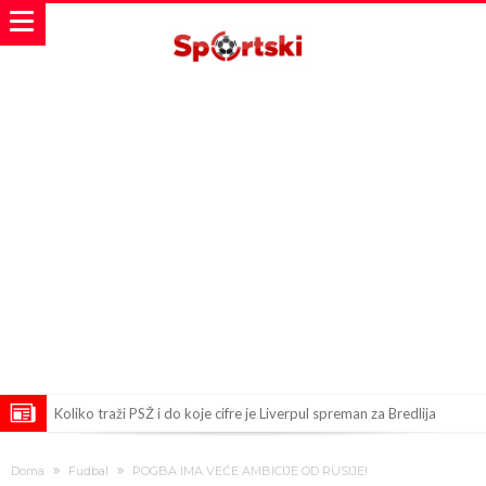
Koliko traži PSŽ i do koje cifre je Liverpul spreman za Bredlija
Barkolu?
Pobede nad Đokovićem i burna izjava Fonseke posle meča
Doma
Fudbal
POGBA IMA VEĆE AMBICIJE OD RUSIJE!