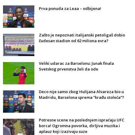
Prva ponuda za Leaa – odbijena!
Zašto je nepoznati italijanski petoligaš dobio
čudesan stadion od 62 miliona evra?
Veliki udarac za Barselonu: Junak finala
Svetskog prvenstva želi da ode
Deco nije samo zbog Hulijana Alvareza bio u
Madridu, Barselona sprema “krađu stoleća”?
Potresne scene na poslednjem ispraćaju UFC
borca! Ogromna povorka, dirljiva muzika i
aplauz koji izazivaju suze