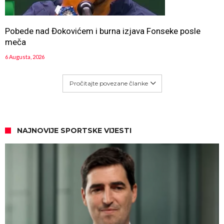
Pobede nad Đokovićem i burna izjava Fonseke posle
meča
6 Augusta, 2026
Pročitajte povezane članke
NAJNOVIJE SPORTSKE VIJESTI