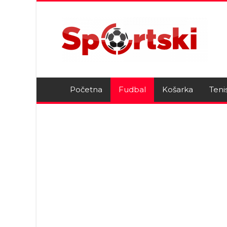
Početna
Fudbal
Košarka
Teni