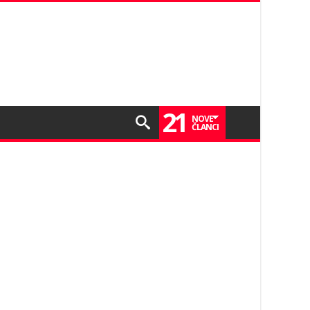
21
NOVE
ČLANCI