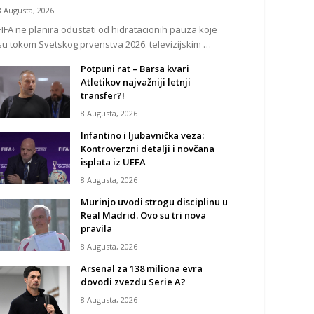
8 Augusta, 2026
FIFA ne planira odustati od hidratacionih pauza koje
su tokom Svetskog prvenstva 2026. televizijskim …
Potpuni rat – Barsa kvari
Atletikov najvažniji letnji
transfer?!
8 Augusta, 2026
Infantino i ljubavnička veza:
Kontroverzni detalji i novčana
isplata iz UEFA
8 Augusta, 2026
Murinjo uvodi strogu disciplinu u
Real Madrid. Ovo su tri nova
pravila
8 Augusta, 2026
Arsenal za 138 miliona evra
dovodi zvezdu Serie A?
8 Augusta, 2026