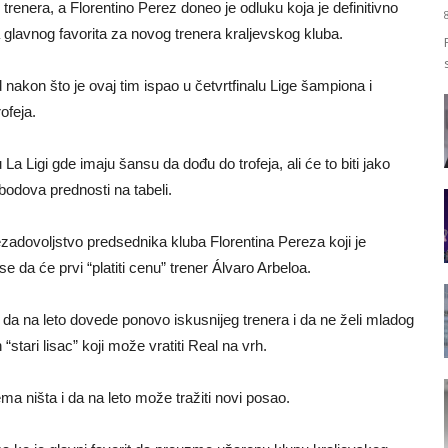
trenera, a Florentino Perez doneo je odluku koja je definitivno
la glavnog favorita za novog trenera kraljevskog kluba.
nakon što je ovaj tim ispao u četvrtfinalu Lige šampiona i
ofeja.
La Ligi gde imaju šansu da dođu do trofeja, ali će to biti jako
odova prednosti na tabeli.
zadovoljstvo predsednika kluba Florentina Pereza koji je
e da će prvi “platiti cenu” trener Álvaro Arbeloa.
io da na leto dovede ponovo iskusnijeg trenera i da ne želi mladog
tari lisac” koji može vratiti Real na vrh.
a ništa i da na leto može tražiti novi posao.