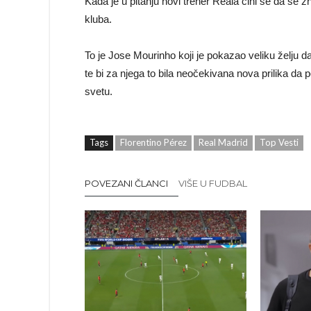
Kada je u pitanju novi trener Reala čini se da se 
kluba.
To je Jose Mourinho koji je pokazao veliku želju 
te bi za njega to bila neočekivana nova prilika da
svetu.
Tags
Florentino Pérez
Real Madrid
Top Vesti
POVEZANI ČLANCI
VIŠE U FUDBAL