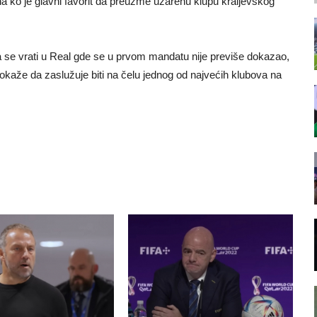
zna ko je glavni favorit da preuzme užarenu klupu kraljevskog
da se vrati u Real gde se u prvom mandatu nije previše dokazao,
 pokaže da zaslužuje biti na čelu jednog od najvećih klubova na