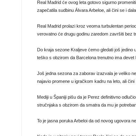
Real Madrid će ovog leta gotovo sigurno promeniti 
zapečatila sudbinu Álvara Arbeloe, ali čini se i da
Real Madrid prolazi kroz veoma turbulentan period 
verovatno će drugu godinu zaredom završiti bez tr
Do kraja sezone Kraljeve ćemo gledati još jedino u 
teško s obzirom da Barcelona trenutno ima devet b
Još jedna sezona za zaborav izazvala je veliko ne
najavio promene u igračkom kadru na leto, ali čini s
Mediji u Španiji pišu da je Perez definitivno odluč
stručnjaka s obzirom da smatra da mu je potreban “s
To je jasna poruka Arbeloi da od novog ugovora nem