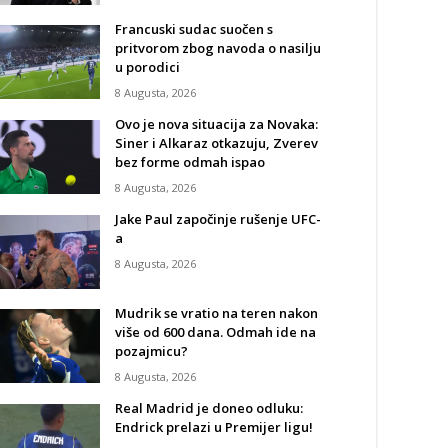
Francuski sudac suočen s
pritvorom zbog navoda o nasilju
u porodici
8 Augusta, 2026
Ovo je nova situacija za Novaka:
Siner i Alkaraz otkazuju, Zverev
bez forme odmah ispao
8 Augusta, 2026
Jake Paul započinje rušenje UFC-
a
8 Augusta, 2026
Mudrik se vratio na teren nakon
više od 600 dana. Odmah ide na
pozajmicu?
8 Augusta, 2026
Real Madrid je doneo odluku:
Endrick prelazi u Premijer ligu!