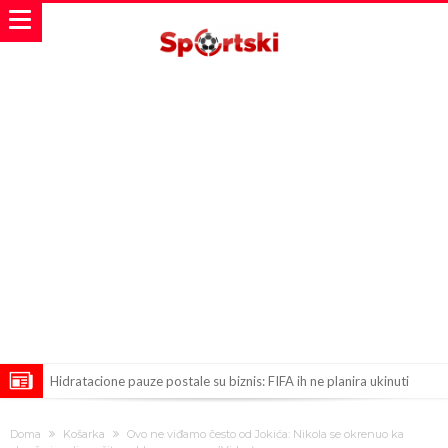
Hidratacione pauze postale su biznis: FIFA ih ne planira ukinuti
Potpuni rat – Barsa kvari Atletikov najvažniji letnji transfer?!
Doma
Košarka
Ovo ne viđamo često od Jokića: Nikola se okrenuo ka