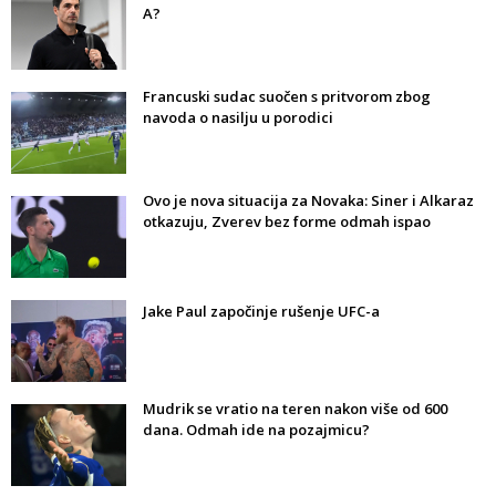
A?
Francuski sudac suočen s pritvorom zbog
navoda o nasilju u porodici
Ovo je nova situacija za Novaka: Siner i Alkaraz
otkazuju, Zverev bez forme odmah ispao
Jake Paul započinje rušenje UFC-a
Mudrik se vratio na teren nakon više od 600
dana. Odmah ide na pozajmicu?