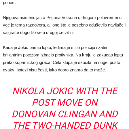
ponosi.
Njegova asistencija za Pejtona Votsona u drugom poluvremenu
već je tema razgovora, ali ono što je posebno oduševilo navijače i
saigrače dogodilo se u drugoj četvrtini.
Kada je Jokić primio loptu, leđima je štitio poziciju i zatim
briljantnim potezom izbacio protivnika. Na kraju je zakucao loptu
preko suparničkog igrača. Cela klupa je skočila na noge, pošto
ovakvi potezi nisu česti, iako dobro znamo da to može.
NIKOLA JOKIC WITH THE
POST MOVE ON
DONOVAN CLINGAN AND
THE TWO-HANDED DUNK