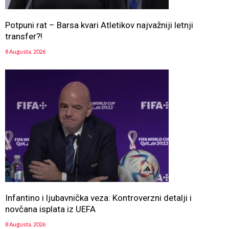
Potpuni rat – Barsa kvari Atletikov najvažniji letnji
transfer?!
8 Augusta, 2026
Infantino i ljubavnička veza: Kontroverzni detalji i
novčana isplata iz UEFA
8 Augusta, 2026