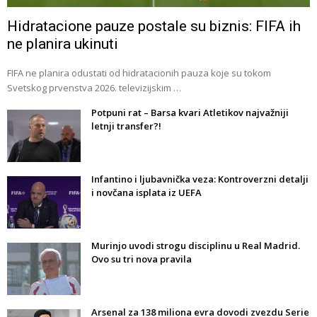
Hidratacione pauze postale su biznis: FIFA ih
ne planira ukinuti
FIFA ne planira odustati od hidratacionih pauza koje su tokom
Svetskog prvenstva 2026. televizijskim …
Potpuni rat – Barsa kvari Atletikov najvažniji
letnji transfer?!
Infantino i ljubavnička veza: Kontroverzni detalji
i novčana isplata iz UEFA
Murinjo uvodi strogu disciplinu u Real Madrid.
Ovo su tri nova pravila
Arsenal za 138 miliona evra dovodi zvezdu Serie