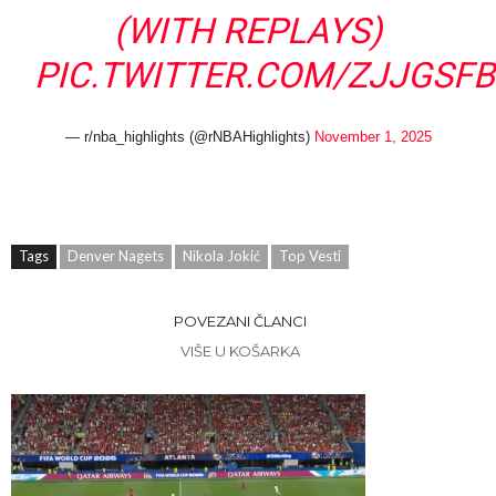
(WITH REPLAYS)
PIC.TWITTER.COM/ZJJGSFB
— r/nba_highlights (@rNBAHighlights)
November 1, 2025
Tags
Denver Nagets
Nikola Jokić
Top Vesti
POVEZANI ČLANCI
VIŠE U KOŠARKA