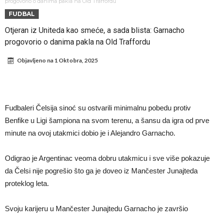
Infantino i ljubavnička veza: Kontroverzni detalji i novčana isplata iz
progovorio o danima pakla na Old Traffordu
FUDBAL
UEFA
Murinjo uvodi strogu disciplinu u Real Madrid. Ovo su tri nova
Otjeran iz Uniteda kao smeće, a sada blista: Garnacho
pravila
Arsenal za 138 miliona evra dovodi zvezdu Serie A?
progovorio o danima pakla na Old Traffordu
Francuski sudac suočen s pritvorom zbog navoda o nasilju u
Objavljeno na
1 Oktobra, 2025
porodici
Ovo je nova situacija za Novaka: Siner i Alkaraz otkazuju, Zverev bez
forme odmah ispao
Jake Paul započinje rušenje UFC-a
Mudrik se vratio na teren nakon više od 600 dana. Odmah ide na
Fudbaleri Čelsija sinoć su ostvarili minimalnu pobedu protiv
pozajmicu?
Real Madrid je doneo odluku: Endrick prelazi u Premijer ligu!
Benfike u Ligi šampiona na svom terenu, a šansu da igra od prve
minute na ovoj utakmici dobio je i Alejandro Garnacho.
Odigrao je Argentinac veoma dobru utakmicu i sve više pokazuje
da Čelsi nije pogrešio što ga je doveo iz Mančester Junajteda
proteklog leta.
Svoju karijeru u Mančester Junajtedu Garnacho je završio