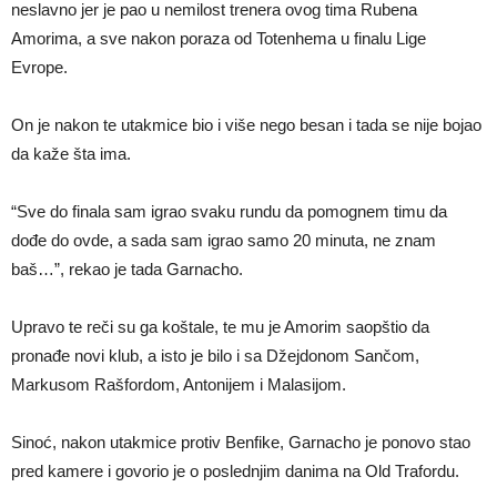
neslavno jer je pao u nemilost trenera ovog tima Rubena
Amorima, a sve nakon poraza od Totenhema u finalu Lige
Evrope.
On je nakon te utakmice bio i više nego besan i tada se nije bojao
da kaže šta ima.
“Sve do finala sam igrao svaku rundu da pomognem timu da
dođe do ovde, a sada sam igrao samo 20 minuta, ne znam
baš…”, rekao je tada Garnacho.
Upravo te reči su ga koštale, te mu je Amorim saopštio da
pronađe novi klub, a isto je bilo i sa Džejdonom Sančom,
Markusom Rašfordom, Antoniјem i Malasiјom.
Sinoć, nakon utakmice protiv Benfike, Garnacho je ponovo stao
pred kamere i govorio je o poslednjim danima na Old Trafordu.