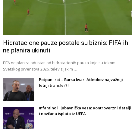
Hidratacione pauze postale su biznis: FIFA ih
ne planira ukinuti
FIFA ne planira odustati od hidratacionih pauza koje su tokom
Svetskog prvenstva 2026. televizijskim …
Potpuni rat – Barsa kvari Atletikov najvažniji
letnji transfer?!
Infantino i ljubavnička veza: Kontroverzni detalji
i novčana isplata iz UEFA