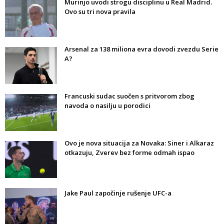
Murinjo uvodi strogu disciplinu u Real Madrid.
Ovo su tri nova pravila
Arsenal za 138 miliona evra dovodi zvezdu Serie
A?
Francuski sudac suočen s pritvorom zbog
navoda o nasilju u porodici
Ovo je nova situacija za Novaka: Siner i Alkaraz
otkazuju, Zverev bez forme odmah ispao
Jake Paul započinje rušenje UFC-a