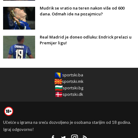
Mudrik se vratio na teren nakon više od 600
dana. Odmah ide na pozajmicu?
Real Madrid je doneo odluku: Endrick prelazi u
Premijer ligu!
sportski.ba
sportski.mk
sportski.bg
sportski.dk
Učešće u igrama na sreću dozvoljeno je osobama starijim od 18 godina.
Igraj odgovorno!