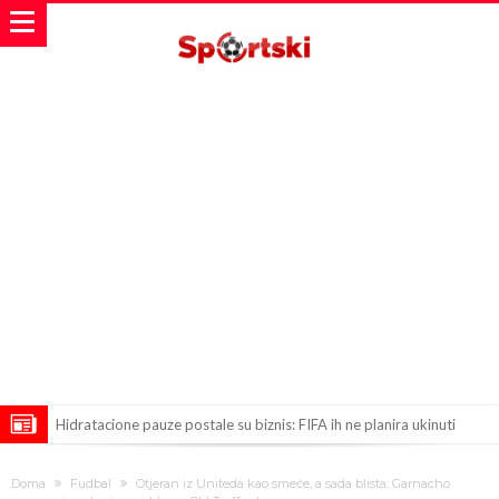
Hidratacione pauze postale su biznis: FIFA ih ne planira ukinuti
Potpuni rat – Barsa kvari Atletikov najvažniji letnji transfer?!
Doma
Fudbal
Otjeran iz Uniteda kao smeće, a sada blista: Garnacho