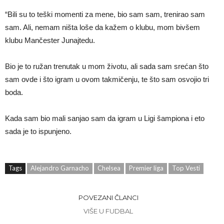
“Bili su to teški momenti za mene, bio sam sam, trenirao sam
sam. Ali, nemam ništa loše da kažem o klubu, mom bivšem
klubu Mančester Junajtedu.
Bio je to ružan trenutak u mom životu, ali sada sam srećan što
sam ovde i što igram u ovom takmičenju, te što sam osvojio tri
boda.
Kada sam bio mali sanjao sam da igram u Ligi šampiona i eto
sada je to ispunjeno.
Tags
Alejandro Garnacho
Chelsea
Premier liga
Top Vesti
POVEZANI ČLANCI
VIŠE U FUDBAL