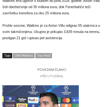
Watkins ima ugovor s klubom do juna 2028. godine. Aston Villa
želi obeštećenje od 35 miliona eura, dok Fenerbahče teži
završetku transfera za oko 25 miliona eura.
Prošle sezone, Watkins je za Aston Villu odigrao 55 utakmica u
svim takmičenjima. Ukupno je prikupio 3.839 minuta na terenu,
postigao 21 gol i upisao pet asistencija.
Tags
Ollie Watkins
Top Vesti
POVEZANI ČLANCI
VIŠE U FUDBAL