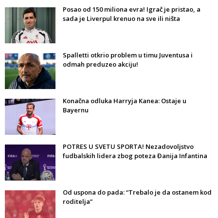
Posao od 150 miliona evra! Igrač je pristao, a
sada je Liverpul krenuo na sve ili ništa
Spalletti otkrio problem u timu Juventusa i
odmah preduzeo akciju!
Konačna odluka Harryja Kanea: Ostaje u
Bayernu
POTRES U SVETU SPORTA! Nezadovoljstvo
fudbalskih lidera zbog poteza Đanija Infantina
Od uspona do pada: “Trebalo je da ostanem kod
roditelja”