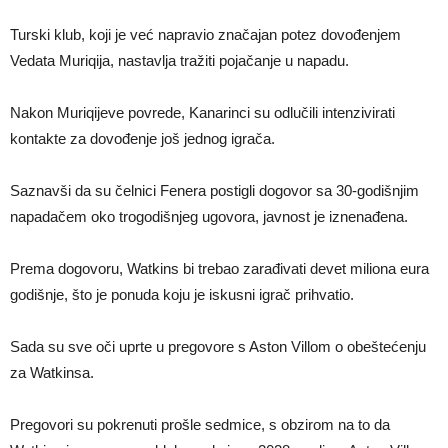
Turski klub, koji je već napravio značajan potez dovođenjem
Vedata Muriqija, nastavlja tražiti pojačanje u napadu.
Nakon Muriqijeve povrede, Kanarinci su odlučili intenzivirati
kontakte za dovođenje još jednog igrača.
Saznavši da su čelnici Fenera postigli dogovor sa 30-godišnjim
napadačem oko trogodišnjeg ugovora, javnost je iznenađena.
Prema dogovoru, Watkins bi trebao zarađivati devet miliona eura
godišnje, što je ponuda koju je iskusni igrač prihvatio.
Sada su sve oči uprte u pregovore s Aston Villom o obeštećenju
za Watkinsa.
Pregovori su pokrenuti prošle sedmice, s obzirom na to da