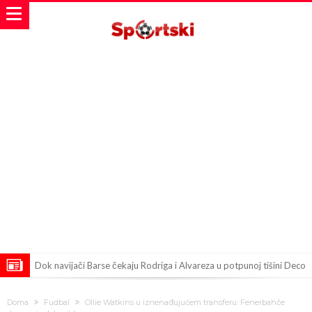
Dok navijači Barse čekaju Rodriga i Alvareza u potpunoj tišini Deco
završava još jedan sjajan potpis
Poznato je koliko je UEFA isplatila Đanijevoj ljubavnici na ime
Doma
Fudbal
Ollie Watkins u iznenađujućem transferu: Fenerbahče