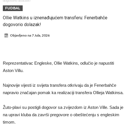
otpremnine.
Trabzonspor ne staje: Dogovoren je napadač, igrao je sa Salahom u
dogovorio dolazak!
FUDBAL
Liverpulu
Šok na treningu Barcelone! Igrač u suzama napustio teren zbog
Ollie Watkins u iznenađujućem transferu: Fenerbahče
povrede
Posao od 150 miliona evra! Igrač je pristao, a sada je Liverpul
dogovorio dolazak!
krenuo na sve ili ništa
Spalletti otkrio problem u timu Juventusa i odmah preduzeo akciju!
Objavljeno na
7 Jula, 2026
Konačna odluka Harryja Kanea: Ostaje u Bayernu
POTRES U SVETU SPORTA! Nezadovoljstvo fudbalskih lidera zbog
poteza Đanija Infantina
Od uspona do pada: “Trebalo je da ostanem kod roditelja”
Reprezentativac Engleske, Ollie Watkins, odlučio je napustiti
Ferguson: Mourinho je bio suđen za moju zamjenu, ali je plakao kada
Aston Villu.
me nazvao
Najnovije vijesti iz svijeta transfera otkrivaju da je Fenerbahče
napravio značajan pomak ka realizaciji transfera Ollieja Watkinsa.
Žuto-plavi su postigli dogovor sa zvijezdom iz Aston Ville. Sada je
na upravi kluba da završi pregovore o obeštećenju s engleskim
timom.