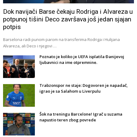
Dok navijači Barse čekaju Rodriga i Alvareza u
potpunoj tišini Deco završava još jedan sjajan
potpis
Barselona radi punom parom na transferima Rodriga i Hulijana
Alvareza, ali Deco i njegovi …
Poznato je koliko je UEFA isplatila Đanijevoj
ljubavnici na ime otpremnine.
Trabzonspor ne staje: Dogovoren je napadač,
igrao je sa Salahom u Liverpulu
Šok na treningu Barcelone! Igrač u suzama
napustio teren zbog povrede