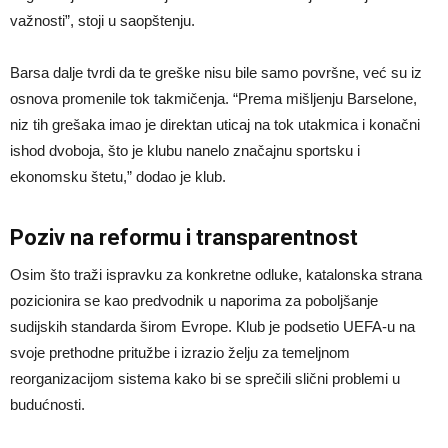
važnosti”, stoji u saopštenju.
Barsa dalje tvrdi da te greške nisu bile samo površne, već su iz
osnova promenile tok takmičenja. “Prema mišljenju Barselone,
niz tih grešaka imao je direktan uticaj na tok utakmica i konačni
ishod dvoboja, što je klubu nanelo značajnu sportsku i
ekonomsku štetu,” dodao je klub.
Poziv na reformu i transparentnost
Osim što traži ispravku za konkretne odluke, katalonska strana
pozicionira se kao predvodnik u naporima za poboljšanje
sudijskih standarda širom Evrope. Klub je podsetio UEFA-u na
svoje prethodne pritužbe i izrazio želju za temeljnom
reorganizacijom sistema kako bi se sprečili slični problemi u
budućnosti.