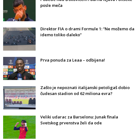
posle meča
Direktor FIA o drami Formule 1: “Ne možemo da
idemo toliko daleko”
Prva ponuda za Leaa – odbijena!
Zašto je nepoznati italijanski petoligaš dobio
čudesan stadion od 62 miliona evra?
Veliki udarac za Barselonu: Junak finala
Svetskog prvenstva želi da ode