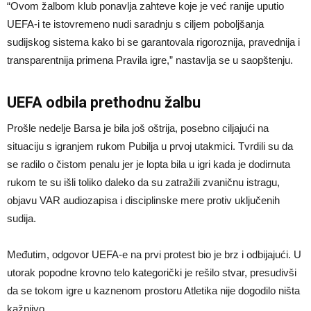
“Ovom žalbom klub ponavlja zahteve koje je već ranije uputio
UEFA-i te istovremeno nudi saradnju s ciljem poboljšanja
sudijskog sistema kako bi se garantovala rigoroznija, pravednija i
transparentnija primena Pravila igre,” nastavlja se u saopštenju.
UEFA odbila prethodnu žalbu
Prošle nedelje Barsa je bila još oštrija, posebno ciljajući na
situaciju s igranjem rukom Pubilja u prvoj utakmici. Tvrdili su da
se radilo o čistom penalu jer je lopta bila u igri kada je dodirnuta
rukom te su išli toliko daleko da su zatražili zvaničnu istragu,
objavu VAR audiozapisa i disciplinske mere protiv uključenih
sudija.
Međutim, odgovor UEFA-e na prvi protest bio je brz i odbijajući. U
utorak popodne krovno telo kategorički je rešilo stvar, presudivši
da se tokom igre u kaznenom prostoru Atletika nije dogodilo ništa
kažnjivo.