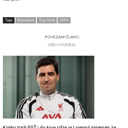
Tags
Barcelona
Top Vesti
UEFA
POVEZANI ČLANCI
VIŠE U FUDBAL
Koliko traži PSŽ i do koje cifre je Liverpul spreman za