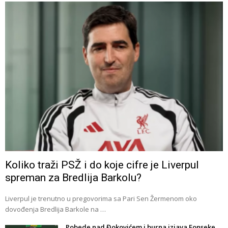
Koliko traži PSŽ i do koje cifre je Liverpul
spreman za Bredlija Barkolu?
Liverpul je trenutno u pregovorima sa Pari Sen Žermenom oko
dovođenja Bredlija Barkole na …
Pobede nad Đokovićem i burna izjava Fonseke