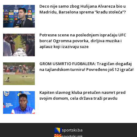
Deco nije samo zbog Hulijana Alvareza bio u
Madridu, Barselona sprema “krađu stoleća”?
Potresne scene na poslednjem ispraćaju UFC
borca! Ogromna povorka, dirljiva muzika i
aplauz koji izazivaju suze
GROM USMRTIO FUDBALERA: Tragičan događaj
na tajlandskom turniru! Povređeno još 12 igrača!
Kapiten slavnog kluba pretučen nasmrt pred
svojim domom, cela država traži pravdu
sportski.ba
sportski.mk