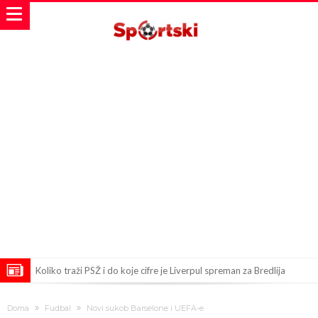
Direktor FIA o drami Formule 1: “Ne možemo da idemo toliko
Doma
Fudbal
Novi sukob Barselone i UEFA-e