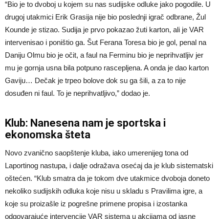
“Bio je to dvoboj u kojem su nas sudijske odluke jako pogodile. U
drugoj utakmici Erik Grasija nije bio poslednji igrač odbrane, Žul
Kounde je stizao. Sudija je prvo pokazao žuti karton, ali je VAR
intervenisao i poništio ga. Šut Ferana Toresa bio je gol, penal na
Daniju Olmu bio je očit, a faul na Ferminu bio je neprihvatljiv jer
mu je gornja usna bila potpuno rascepljena. A onda je dao karton
Gaviju… Dečak je trpeo bolove dok su ga šili, a za to nije
dosuđen ni faul. To je neprihvatljivo,” dodao je.
Klub: Nanesena nam je sportska i
ekonomska šteta
Novo zvanično saopštenje kluba, iako umerenijeg tona od
Laportinog nastupa, i dalje odražava osećaj da je klub sistematski
oštećen. “Klub smatra da je tokom dve utakmice dvoboja doneto
nekoliko sudijskih odluka koje nisu u skladu s Pravilima igre, a
koje su proizašle iz pogrešne primene propisa i izostanka
odgovarajuće intervencije VAR sistema u akcijama od jasne