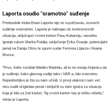
Laporta osudio “sramotno” suđenje
Predsednik kluba Đoan Laporta nije se suzdržavao, ocenivši
suđenje sramotnim. Laporta je nabrojao niz kontroverznih
situacija, uključujući crveni karton Pauu Kubarsiju, navodno
igranje rukom Marka Pubilja, isključenje Erika Grasije, potencijalni
penal na Daniju Olmu te sporni sudar Fermina Lópeza i Huana
Mussa.
“Prvo, želim čestitati Atletiko Madridu, ali to ne menja činjenicu da
je suđenje, kako glavnog sudije tako i VAR-a, bilo sramotno.
Nepodnošljivo je šta su nam učinili. U prvoj utakmici nam već
nisu sudili očigledan penal i isključili su nam igrača za situaciju
koja je bila za žuti karton. Taj crveni karton nas je teško oštetio,”
rekao je Laporta.