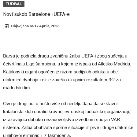
daleko”
Prva ponuda za Leaa – odbijena!
FUDBAL
Zašto je nepoznati italijanski petoligaš dobio čudesan stadion od 62
Novi sukob Barselone i UEFA-e
miliona evra?
Veliki udarac za Barselonu: Junak finala Svetskog prvenstva želi da
Objavljeno na
17 Aprila, 2026
ode
Deco nije samo zbog Hulijana Alvareza bio u Madridu, Barselona
sprema “krađu stoleća”?
Potresne scene na poslednjem ispraćaju UFC borca! Ogromna
povorka, dirljiva muzika i aplauz koji izazivaju suze
GROM USMRTIO FUDBALERA: Tragičan događaj na tajlandskom
Barsa je podnela drugu zvaničnu žalbu UEFA-i zbog suđenja u
turniru! Povređeno još 12 igrača!
Kapiten slavnog kluba pretučen nasmrt pred svojim domom, cela
četvrtfinalu Lige šampiona, u kojem je ispala od Atletiko Madrida.
Katalonski gigant ogorčen je nizom sudijskih odluka u obe
država traži pravdu
utakmice dvoboja koji je završio ukupnim rezultatom 3:2 za
madridski tim.
Ovo je drugi put u nešto više od nedelju dana da se slavni
katalonski klub obratio krovnoj evropskoj fudbalskoj organizaciji,
izražavajući duboko nezadovoljstvo izvedbom sudija i VAR
sistema. Žalba obuhvata sporne situacije iz prve i druge utakmice
u njihovoj eliminaciji iz takmičenja.