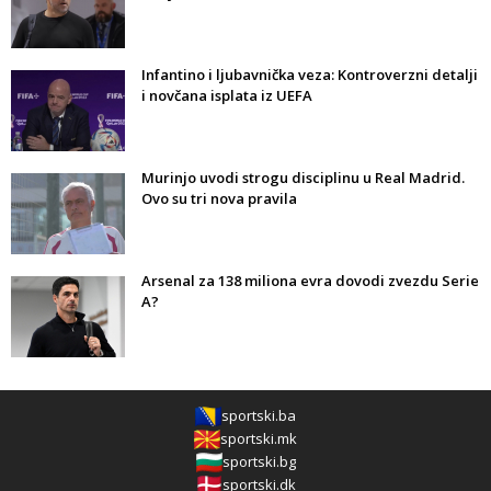
Infantino i ljubavnička veza: Kontroverzni detalji
i novčana isplata iz UEFA
Murinjo uvodi strogu disciplinu u Real Madrid.
Ovo su tri nova pravila
Arsenal za 138 miliona evra dovodi zvezdu Serie
A?
sportski.ba
sportski.mk
sportski.bg
sportski.dk