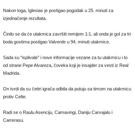
Nakon toga, Iglesias je postigao pogodak u 25. minuti za
izjednačenje rezultata.
Činilo se da će utakmica završiti remijem 1:1, ali onda je gol za tri
boda gostima postigao Valverde u 94. minuti utakmice.
Sada su “isplivale” i nove informacije vezane za tu utakmicu i to
od strane Pepe Alvareza, čoveka koji je insajder za vesti iz Real
Madrida.
On tvrdi da su četiri igrača odbila da putuju sa timom na utakmicu
protiv Celte.
Radi se o Raulu Asenciju, Camavingi, Daniju Carvajalu i
Carrerasu.