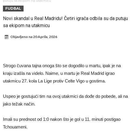
stigla za Ardu Gulera!
Španija na nogama, Barselona i Real u strahu: “Novi Haaland” je
putuju sa ekipom na utakmicu
FUDBAL
odabrao!
Marciniak objasnio zašto je “pomilovao” Mesija: Navijači i stručnjaci
Novi skandal u Real Madridu! Četiri igrača odbila su da putuju
ne mogu da veruju šta priča
Milan smanjuje sastav
sa ekipom na utakmicu
Hidratacione pauze postale su biznis: FIFA ih ne planira ukinuti
Objavljeno na
20 Aprila, 2026
Potpuni rat – Barsa kvari Atletikov najvažniji letnji transfer?!
Infantino i ljubavnička veza: Kontroverzni detalji i novčana isplata iz
UEFA
Murinjo uvodi strogu disciplinu u Real Madrid. Ovo su tri nova
Strogo čuvana tajna onoga što se dogodilo u martu, ipak je na
pravila
Arsenal za 138 miliona evra dovodi zvezdu Serie A?
kraju izašla na videlo. Naime, u martu je Real Madrid igrao
utakmicu 27. kola La Lige protiv Celte Vigo u gostima.
Uspeo je gostujući tim na ovoj utakmici da dođe do pobede, ali na
jako težak način.
Imali su prednost od 1:0 nakon što je gol u 11. minuti postigao
Tchouameni.