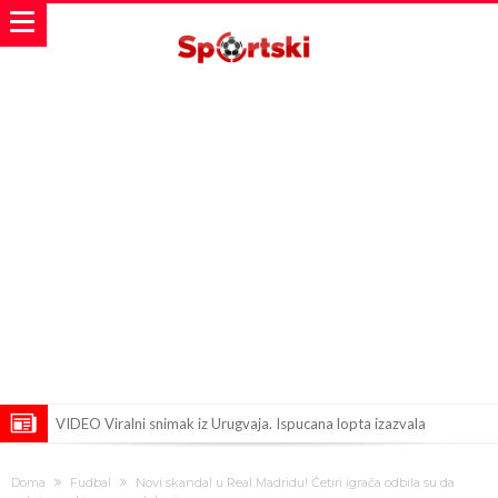
VIDEO Viralni snimak iz Urugvaja. Ispucana lopta izazvala
saobraćajnu nesreću
U Madridu iznenađeni senzacionalnom ponudom koja je upravo
Doma
Fudbal
Novi skandal u Real Madridu! Četiri igrača odbila su da