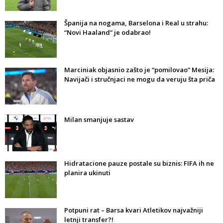
Španija na nogama, Barselona i Real u strahu:
“Novi Haaland” je odabrao!
Marciniak objasnio zašto je “pomilovao” Mesija:
Navijači i stručnjaci ne mogu da veruju šta priča
Milan smanjuje sastav
Hidratacione pauze postale su biznis: FIFA ih ne
planira ukinuti
Potpuni rat – Barsa kvari Atletikov najvažniji
letnji transfer?!