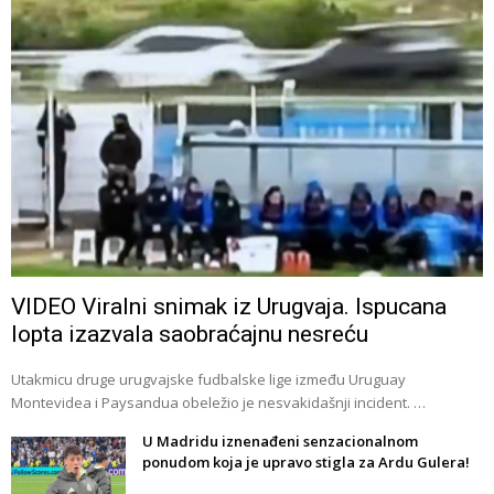
VIDEO Viralni snimak iz Urugvaja. Ispucana
lopta izazvala saobraćajnu nesreću
Utakmicu druge urugvajske fudbalske lige između Uruguay
Montevidea i Paysandua obeležio je nesvakidašnji incident. …
U Madridu iznenađeni senzacionalnom
ponudom koja je upravo stigla za Ardu Gulera!