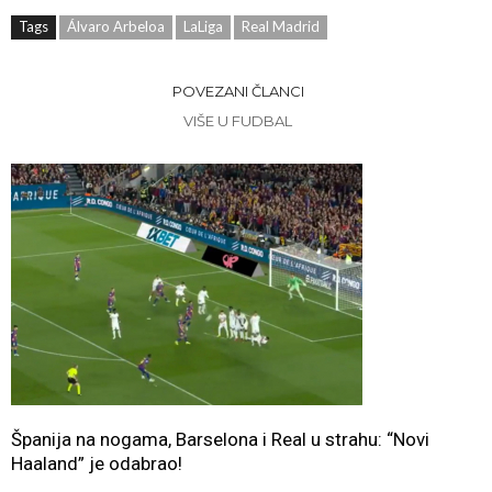
Tags
Álvaro Arbeloa
LaLiga
Real Madrid
POVEZANI ČLANCI
VIŠE U FUDBAL
Španija na nogama, Barselona i Real u strahu: “Novi
Haaland” je odabrao!