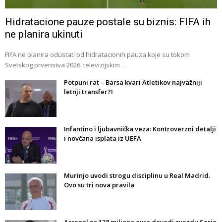
Hidratacione pauze postale su biznis: FIFA ih
ne planira ukinuti
FIFA ne planira odustati od hidratacionih pauza koje su tokom
Svetskog prvenstva 2026. televizijskim …
Potpuni rat – Barsa kvari Atletikov najvažniji
letnji transfer?!
Infantino i ljubavnička veza: Kontroverzni detalji
i novčana isplata iz UEFA
Murinjo uvodi strogu disciplinu u Real Madrid.
Ovo su tri nova pravila