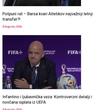
Potpuni rat – Barsa kvari Atletikov najvažniji letnji
transfer?!
8 Augusta, 2026
Infantino i ljubavnička veza: Kontroverzni detalji i
novčana isplata iz UEFA
8 Augusta, 2026