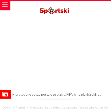
Hidratacione pauze postale su biznis: FIFA ih ne planira ukinuti
Potpuni rat – Barsa kvari Atletikov najvažniji letnji transfer?!
Doma
Fudbal
Njegova priča u Madridu je završena: Real se odrekao velike