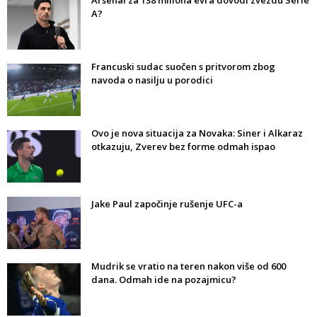
Arsenal za 138 miliona evra dovodi zvezdu Serie
A?
Francuski sudac suočen s pritvorom zbog
navoda o nasilju u porodici
Ovo je nova situacija za Novaka: Siner i Alkaraz
otkazuju, Zverev bez forme odmah ispao
Jake Paul započinje rušenje UFC-a
Mudrik se vratio na teren nakon više od 600
dana. Odmah ide na pozajmicu?