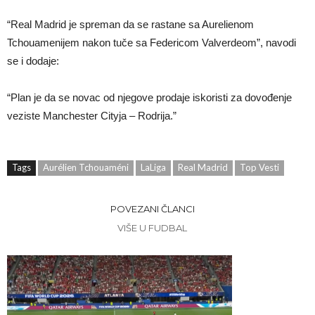
“Real Madrid je spreman da se rastane sa Aurelienom
Tchouamenijem nakon tuče sa Federicom Valverdeom”, navodi
se i dodaje:
“Plan je da se novac od njegove prodaje iskoristi za dovođenje
veziste Manchester Cityja – Rodrija.”
Tags
Aurélien Tchouaméni
LaLiga
Real Madrid
Top Vesti
POVEZANI ČLANCI
VIŠE U FUDBAL