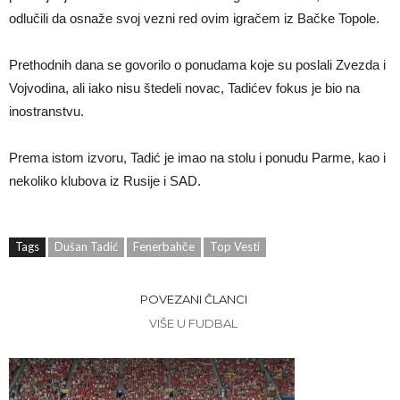
odlučili da osnaže svoj vezni red ovim igračem iz Bačke Topole.
Prethodnih dana se govorilo o ponudama koje su poslali Zvezda i
Vojvodina, ali iako nisu štedeli novac, Tadićev fokus je bio na
inostranstvu.
Prema istom izvoru, Tadić je imao na stolu i ponudu Parme, kao i
nekoliko klubova iz Rusije i SAD.
Tags
Dušan Tadić
Fenerbahče
Top Vesti
POVEZANI ČLANCI
VIŠE U FUDBAL