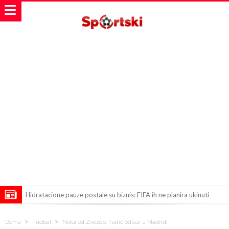
Hidratacione pauze postale su biznis: FIFA ih ne planira ukinuti
Potpuni rat – Barsa kvari Atletikov najvažniji letnji transfer?!
Doma
Fudbal
Ništa od Zvezde, Tadić odlazi u Madrid!