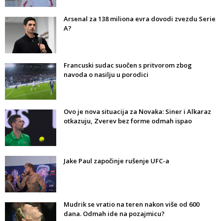
Arsenal za 138 miliona evra dovodi zvezdu Serie
A?
Francuski sudac suočen s pritvorom zbog
navoda o nasilju u porodici
Ovo je nova situacija za Novaka: Siner i Alkaraz
otkazuju, Zverev bez forme odmah ispao
Jake Paul započinje rušenje UFC-a
Mudrik se vratio na teren nakon više od 600
dana. Odmah ide na pozajmicu?