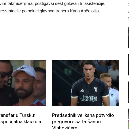
 takmičenjima, postigavši šest golova i tri asistencije.
ezentacije po odluci glavnog trenera Karla Ančelotija.
ransfer u Tursku:
Predsednik velikana potvrdio
 specijalna klauzula
pregovore sa Dušanom
Vlahovićem