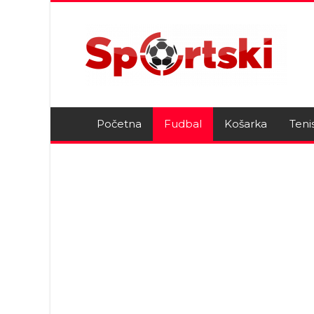
Početna
Fudbal
Košarka
Teni