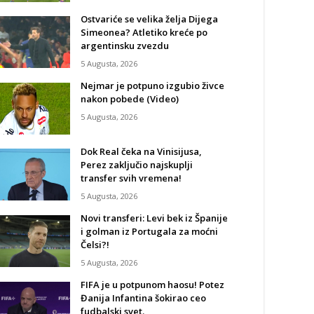
Ostvariće se velika želja Dijega
Simeonea? Atletiko kreće po
argentinsku zvezdu
5 Augusta, 2026
Nejmar je potpuno izgubio živce
nakon pobede (Video)
5 Augusta, 2026
Dok Real čeka na Vinisijusa,
Perez zaključio najskuplji
transfer svih vremena!
5 Augusta, 2026
Novi transferi: Levi bek iz Španije
i golman iz Portugala za moćni
Čelsi?!
5 Augusta, 2026
FIFA je u potpunom haosu! Potez
Đanija Infantina šokirao ceo
fudbalski svet.