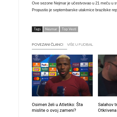
Ove sezone Nejmar je učestvovao u 21 meču u svim
Propustio je septembarske utakmice brazilske repr
Tags
Neymar
Top Vesti
POVEZANI ČLANCI
VIŠE U FUDBAL
Osimen želi u Atletiko: Šta
Salahov t
mislite o ovoj zameni?
Otkrivena