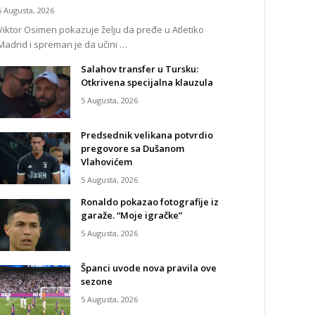
5 Augusta, 2026
Viktor Osimen pokazuje želju da pređe u Atletiko
Madrid i spreman je da učini …
Salahov transfer u Tursku:
Otkrivena specijalna klauzula
5 Augusta, 2026
Predsednik velikana potvrdio
pregovore sa Dušanom
Vlahovićem
5 Augusta, 2026
Ronaldo pokazao fotografije iz
garaže. “Moje igračke”
5 Augusta, 2026
Španci uvode nova pravila ove
sezone
5 Augusta, 2026