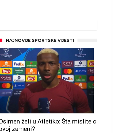
NAJNOVIJE SPORTSKE VIJESTI
Osimen želi u Atletiko: Šta mislite o
ovoj zameni?