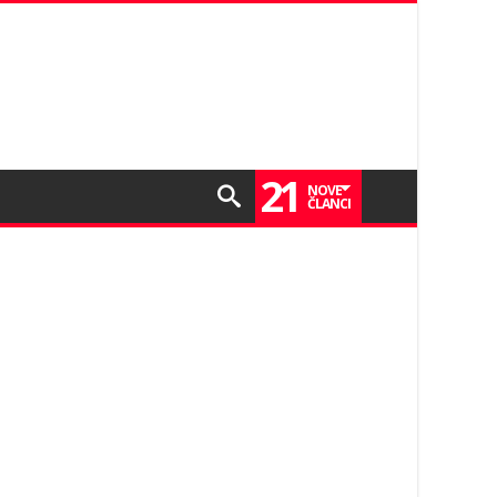
21
NOVE
ČLANCI