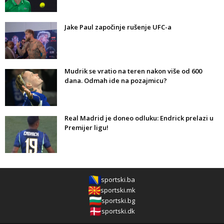
Jake Paul započinje rušenje UFC-a
Mudrik se vratio na teren nakon više od 600
dana. Odmah ide na pozajmicu?
Real Madrid je doneo odluku: Endrick prelazi u
Premijer ligu!
sportski.ba
sportski.mk
sportski.bg
sportski.dk