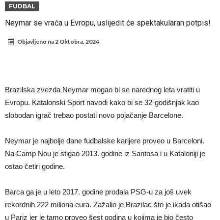
Infantino i ljubavnička veza: Kontroverzni detalji i novčana isplata iz
FUDBAL
UEFA
Murinjo uvodi strogu disciplinu u Real Madrid. Ovo su tri nova
Neymar se vraća u Evropu, uslijedit će spektakularan potpis!
pravila
Arsenal za 138 miliona evra dovodi zvezdu Serie A?
Objavljeno na
2 Oktobra, 2024
Francuski sudac suočen s pritvorom zbog navoda o nasilju u
porodici
Ovo je nova situacija za Novaka: Siner i Alkaraz otkazuju, Zverev bez
forme odmah ispao
Jake Paul započinje rušenje UFC-a
Brazilska zvezda Neymar mogao bi se narednog leta vratiti u
Mudrik se vratio na teren nakon više od 600 dana. Odmah ide na
Evropu. Katalonski Sport navodi kako bi se 32-godišnjak kao
slobodan igrač trebao postati novo pojačanje Barcelone.
pozajmicu?
Real Madrid je doneo odluku: Endrick prelazi u Premijer ligu!
Neymar je najbolje dane fudbalske karijere proveo u Barceloni.
Na Camp Nou je stigao 2013. godine iz Santosa i u Kataloniji je
ostao četiri godine.
Barca ga je u leto 2017. godine prodala PSG-u za još uvek
rekordnih 222 miliona eura. Zažalio je Brazilac što je ikada otišao
u Pariz jer je tamo proveo šest godina u kojima je bio često