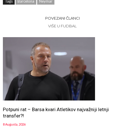
Tags
Barcelona
Neymar
POVEZANI ČLANCI
VIŠE U FUDBAL
Potpuni rat – Barsa kvari Atletikov najvažniji letnji
transfer?!
8 Augusta, 2026