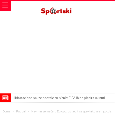
Hidratacione pauze postale su biznis: FIFA ih ne planira ukinuti
Potpuni rat – Barsa kvari Atletikov najvažniji letnji transfer?!
Doma
Fudbal
Neymar se vraća u Evropu, uslijedit će spektakularan potpis!