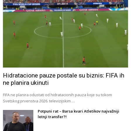
Hidratacione pauze postale su biznis: FIFA ih
ne planira ukinuti
FIFA ne planira odustati od hidratacionih pauza koje su tokom
Svetskog prvenstva 2026. televizijskim …
Potpuni rat – Barsa kvari Atletikov najvažniji
letnji transfer?!