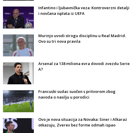
Infantino i ljubavnička veza: Kontroverzni detalji
i novčana isplata iz UEFA
Murinjo uvodi strogu disciplinu u Real Madrid.
Ovo su tri nova pravila
Arsenal za 138 miliona evra dovodi zvezdu Serie
A?
Francuski sudac suočen s pritvorom zbog
navoda o nasilju u porodici
Ovo je nova situacija za Novaka: Siner i Alkaraz
otkazuju, Zverev bez forme odmah ispao