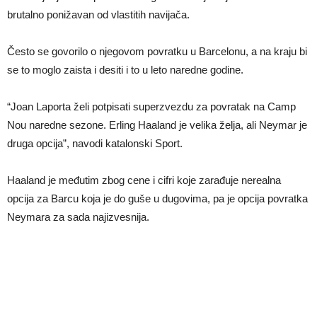
brutalno ponižavan od vlastitih navijača.
Često se govorilo o njegovom povratku u Barcelonu, a na kraju bi
se to moglo zaista i desiti i to u leto naredne godine.
“Joan Laporta želi potpisati superzvezdu za povratak na Camp
Nou naredne sezone. Erling Haaland je velika želja, ali Neymar je
druga opcija”, navodi katalonski Sport.
Haaland je međutim zbog cene i cifri koje zarađuje nerealna
opcija za Barcu koja je do guše u dugovima, pa je opcija povratka
Neymara za sada najizvesnija.