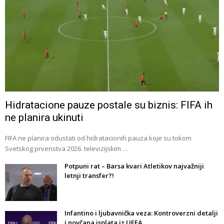
Hidratacione pauze postale su biznis: FIFA ih
ne planira ukinuti
FIFA ne planira odustati od hidratacionih pauza koje su tokom
Svetskog prvenstva 2026. televizijskim …
Potpuni rat – Barsa kvari Atletikov najvažniji
letnji transfer?!
Infantino i ljubavnička veza: Kontroverzni detalji
i novčana isplata iz UEFA