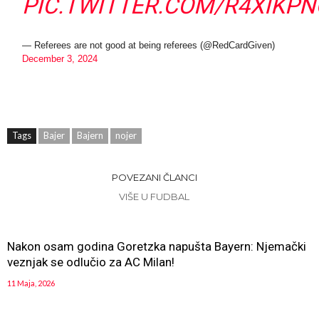
PIC.TWITTER.COM/R4XIKPN
— Referees are not good at being referees (@RedCardGiven)
December 3, 2024
Tags
Bajer
Bajern
nojer
POVEZANI ČLANCI
VIŠE U FUDBAL
Nakon osam godina Goretzka napušta Bayern: Njemački
veznjak se odlučio za AC Milan!
11 Maja, 2026