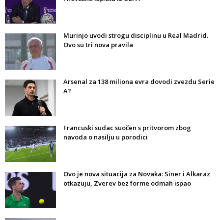
Murinjo uvodi strogu disciplinu u Real Madrid.
Ovo su tri nova pravila
Arsenal za 138 miliona evra dovodi zvezdu Serie
A?
Francuski sudac suočen s pritvorom zbog
navoda o nasilju u porodici
Ovo je nova situacija za Novaka: Siner i Alkaraz
otkazuju, Zverev bez forme odmah ispao