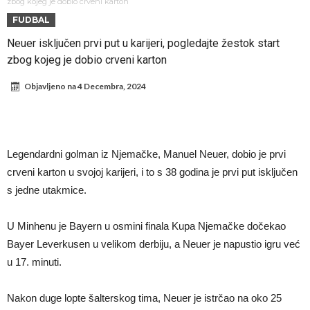
Infantino i ljubavnička veza: Kontroverzni detalji i novčana isplata iz
zbog kojeg je dobio crveni karton
FUDBAL
UEFA
Murinjo uvodi strogu disciplinu u Real Madrid. Ovo su tri nova
Neuer isključen prvi put u karijeri, pogledajte žestok start
pravila
Arsenal za 138 miliona evra dovodi zvezdu Serie A?
zbog kojeg je dobio crveni karton
Francuski sudac suočen s pritvorom zbog navoda o nasilju u
Objavljeno na
4 Decembra, 2024
porodici
Ovo je nova situacija za Novaka: Siner i Alkaraz otkazuju, Zverev bez
forme odmah ispao
Jake Paul započinje rušenje UFC-a
Mudrik se vratio na teren nakon više od 600 dana. Odmah ide na
Legendardni golman iz Njemačke, Manuel Neuer, dobio je prvi
pozajmicu?
Real Madrid je doneo odluku: Endrick prelazi u Premijer ligu!
crveni karton u svojoj karijeri, i to s 38 godina je prvi put isključen
s jedne utakmice.
U Minhenu je Bayern u osmini finala Kupa Njemačke dočekao
Bayer Leverkusen u velikom derbiju, a Neuer je napustio igru već
u 17. minuti.
Nakon duge lopte šalterskog tima, Neuer je istrčao na oko 25