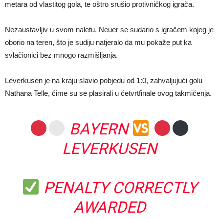
metara od vlastitog gola, te oštro srušio protivničkog igrača.
Nezaustavljiv u svom naletu, Neuer se sudario s igračem kojeg je
oborio na teren, što je sudiju natjeralo da mu pokaže put ka
svlačionici bez mnogo razmišljanja.
Leverkusen je na kraju slavio pobjedu od 1:0, zahvaljujući golu
Nathana Telle, čime su se plasirali u četvrtfinale ovog takmičenja.
BAYERN
LEVERKUSEN
PENALTY CORRECTLY
AWARDED