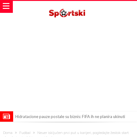
Hidratacione pauze postale su biznis: FIFA ih ne planira ukinuti
Potpuni rat – Barsa kvari Atletikov najvažniji letnji transfer?!
Doma
Fudbal
Neuer isključen prvi put u karijeri, pogledajte žestok start