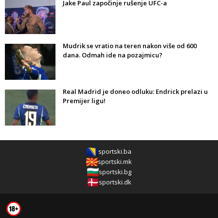
Jake Paul započinje rušenje UFC-a
Mudrik se vratio na teren nakon više od 600
dana. Odmah ide na pozajmicu?
Real Madrid je doneo odluku: Endrick prelazi u
Premijer ligu!
sportski.ba
sportski.mk
sportski.bg
sportski.dk