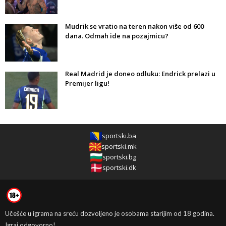
Mudrik se vratio na teren nakon više od 600
dana. Odmah ide na pozajmicu?
Real Madrid je doneo odluku: Endrick prelazi u
Premijer ligu!
sportski.ba
sportski.mk
sportski.bg
sportski.dk
Učešće u igrama na sreću dozvoljeno je osobama starijim od 18 godina.
Igraj odgovorno!