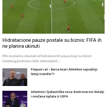
Hidratacione pauze postale su biznis: FIFA ih
ne planira ukinuti
FIFA ne planira odustati od hidratacionih pauza koje su tokom
Svetskog prvenstva 2026. televizijskim …
Potpuni rat – Barsa kvari Atletikov najvažniji
letnji transfer?!
Infantino i ljubavnička veza: Kontroverzni detalji
i novčana isplata iz UEFA