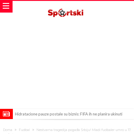
Hidratacione pauze postale su biznis: FIFA ih ne planira ukinuti
Potpuni rat – Barsa kvari Atletikov najvažniji letnji transfer?!
Doma
Fudbal
Nestvarna tragedija pogađa Srbiju! Mladi fudbaler umro u 17.