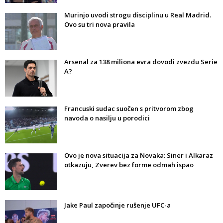
Murinjo uvodi strogu disciplinu u Real Madrid.
Ovo su tri nova pravila
Arsenal za 138 miliona evra dovodi zvezdu Serie
A?
Francuski sudac suočen s pritvorom zbog
navoda o nasilju u porodici
Ovo je nova situacija za Novaka: Siner i Alkaraz
otkazuju, Zverev bez forme odmah ispao
Jake Paul započinje rušenje UFC-a