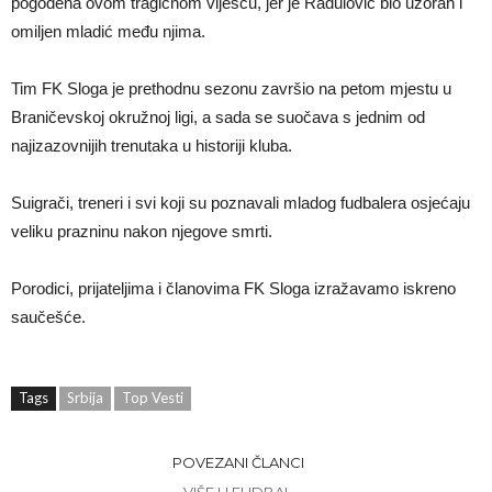
pogođena ovom tragičnom viješću, jer je Radulović bio uzoran i
omiljen mladić među njima.
Tim FK Sloga je prethodnu sezonu završio na petom mjestu u
Braničevskoj okružnoj ligi, a sada se suočava s jednim od
najizazovnijih trenutaka u historiji kluba.
Suigrači, treneri i svi koji su poznavali mladog fudbalera osjećaju
veliku prazninu nakon njegove smrti.
Porodici, prijateljima i članovima FK Sloga izražavamo iskreno
saučešće.
Tags
Srbija
Top Vesti
POVEZANI ČLANCI