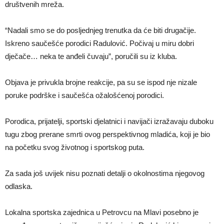
društvenih mreža.
“Nadali smo se do posljednjeg trenutka da će biti drugačije.
Iskreno saučešće porodici Radulović. Počivaj u miru dobri
dječače… neka te anđeli čuvaju”, poručili su iz kluba.
Objava je privukla brojne reakcije, pa su se ispod nje nizale
poruke podrške i saučešća ožalošćenoj porodici.
Porodica, prijatelji, sportski djelatnici i navijači izražavaju duboku
tugu zbog prerane smrti ovog perspektivnog mladića, koji je bio
na početku svog životnog i sportskog puta.
Za sada još uvijek nisu poznati detalji o okolnostima njegovog
odlaska.
Lokalna sportska zajednica u Petrovcu na Mlavi posebno je