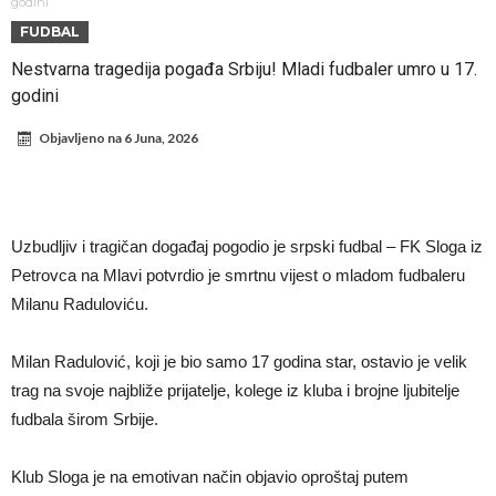
Infantino i ljubavnička veza: Kontroverzni detalji i novčana isplata iz
godini
FUDBAL
UEFA
Murinjo uvodi strogu disciplinu u Real Madrid. Ovo su tri nova
Nestvarna tragedija pogađa Srbiju! Mladi fudbaler umro u 17.
pravila
Arsenal za 138 miliona evra dovodi zvezdu Serie A?
godini
Francuski sudac suočen s pritvorom zbog navoda o nasilju u
Objavljeno na
6 Juna, 2026
porodici
Ovo je nova situacija za Novaka: Siner i Alkaraz otkazuju, Zverev bez
forme odmah ispao
Jake Paul započinje rušenje UFC-a
Mudrik se vratio na teren nakon više od 600 dana. Odmah ide na
Uzbudljiv i tragičan događaj pogodio je srpski fudbal – FK Sloga iz
pozajmicu?
Real Madrid je doneo odluku: Endrick prelazi u Premijer ligu!
Petrovca na Mlavi potvrdio je smrtnu vijest o mladom fudbaleru
Milanu Raduloviću.
Milan Radulović, koji je bio samo 17 godina star, ostavio je velik
trag na svoje najbliže prijatelje, kolege iz kluba i brojne ljubitelje
fudbala širom Srbije.
Klub Sloga je na emotivan način objavio oproštaj putem