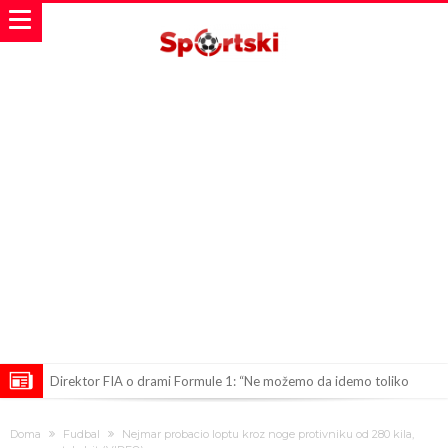
Direktor FIA o drami Formule 1: “Ne možemo da idemo toliko
daleko”
Prva ponuda za Leaa – odbijena!
Doma
Fudbal
Nejmar probacio loptu kroz noge protivniku od 280 kila,