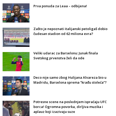
Prva ponuda za Leaa – odbijena!
Zašto je nepoznati italijanski petoligaš dobio
čudesan stadion od 62 miliona evra?
Veliki udarac za Barselonu: Junak finala
Svetskog prvenstva želi da ode
Deco nije samo zbog Hulijana Alvareza bio u
Madridu, Barselona sprema “krađu stoleća”?
Potresne scene na poslednjem ispraćaju UFC
borca! Ogromna povorka, dirljiva muzika i
aplauz koji izazivaju suze