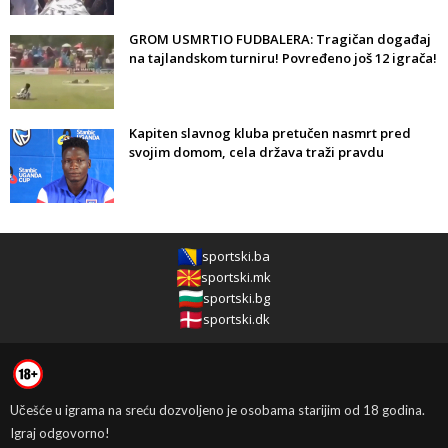
GROM USMRTIO FUDBALERA: Tragičan događaj
na tajlandskom turniru! Povređeno još 12 igrača!
Kapiten slavnog kluba pretučen nasmrt pred
svojim domom, cela država traži pravdu
sportski.ba
sportski.mk
sportski.bg
sportski.dk
Učešće u igrama na sreću dozvoljeno je osobama starijim od 18 godina.
Igraj odgovorno!