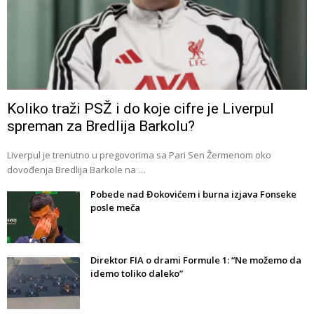
Koliko traži PSŽ i do koje cifre je Liverpul
spreman za Bredlija Barkolu?
Liverpul je trenutno u pregovorima sa Pari Sen Žermenom oko
dovođenja Bredlija Barkole na …
Pobede nad Đokovićem i burna izjava Fonseke
posle meča
Direktor FIA o drami Formule 1: “Ne možemo da
idemo toliko daleko”