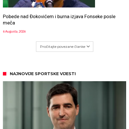
Pobede nad Đokovićem i burna izjava Fonseke posle
meča
6 Augusta, 2026
Pročitajte povezane članke
NAJNOVIJE SPORTSKE VIJESTI