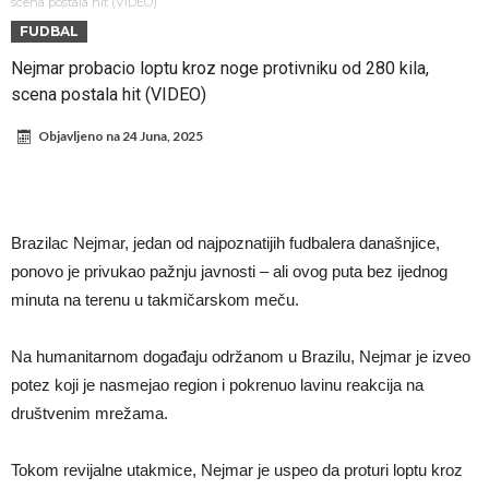
Zašto je nepoznati italijanski petoligaš dobio čudesan stadion od 62
scena postala hit (VIDEO)
FUDBAL
miliona evra?
Veliki udarac za Barselonu: Junak finala Svetskog prvenstva želi da
Nejmar probacio loptu kroz noge protivniku od 280 kila,
ode
Deco nije samo zbog Hulijana Alvareza bio u Madridu, Barselona
scena postala hit (VIDEO)
sprema “krađu stoleća”?
Potresne scene na poslednjem ispraćaju UFC borca! Ogromna
Objavljeno na
24 Juna, 2025
povorka, dirljiva muzika i aplauz koji izazivaju suze
GROM USMRTIO FUDBALERA: Tragičan događaj na tajlandskom
turniru! Povređeno još 12 igrača!
Kapiten slavnog kluba pretučen nasmrt pred svojim domom, cela
država traži pravdu
Brazilac Nejmar, jedan od najpoznatijih fudbalera današnjice,
ponovo je privukao pažnju javnosti – ali ovog puta bez ijednog
minuta na terenu u takmičarskom meču.
Na humanitarnom događaju održanom u Brazilu, Nejmar je izveo
potez koji je nasmejao region i pokrenuo lavinu reakcija na
društvenim mrežama.
Tokom revijalne utakmice, Nejmar je uspeo da proturi loptu kroz