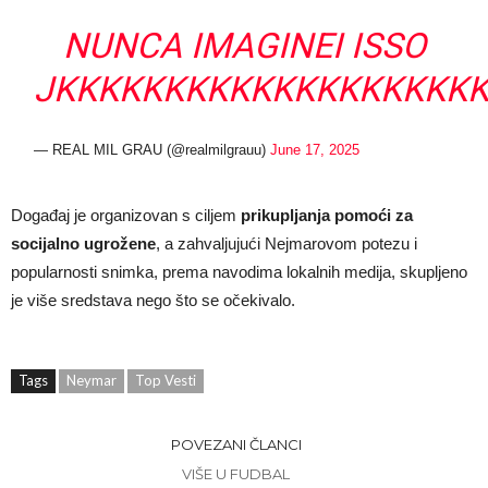
NUNCA IMAGINEI ISSO
JKKKKKKKKKKKKKKKKKKK
— REAL MIL GRAU (@realmilgrauu)
June 17, 2025
Događaj je organizovan s ciljem
prikupljanja pomoći za
socijalno ugrožene
, a zahvaljujući Nejmarovom potezu i
popularnosti snimka, prema navodima lokalnih medija, skupljeno
je više sredstava nego što se očekivalo.
Tags
Neymar
Top Vesti
POVEZANI ČLANCI
VIŠE U FUDBAL