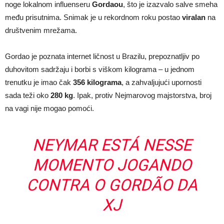
noge lokalnom influenseru
Gordaou
, što je izazvalo salve smeha
među prisutnima. Snimak je u rekordnom roku postao
viralan
na
društvenim mrežama.
Gordao je poznata internet ličnost u Brazilu, prepoznatljiv po
duhovitom sadržaju i borbi s viškom kilograma – u jednom
trenutku je imao čak
356 kilograma
, a zahvaljujući upornosti
sada teži oko
280 kg
. Ipak, protiv Nejmarovog majstorstva, broj
na vagi nije mogao pomoći.
NEYMAR ESTÁ NESSE
MOMENTO JOGANDO
CONTRA O GORDÃO DA
XJ