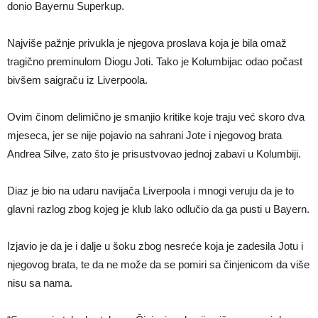
donio Bayernu Superkup.
Najviše pažnje privukla je njegova proslava koja je bila omaž
tragično preminulom Diogu Joti. Tako je Kolumbijac odao počast
bivšem saigraču iz Liverpoola.
Ovim činom delimično je smanjio kritike koje traju već skoro dva
mjeseca, jer se nije pojavio na sahrani Jote i njegovog brata
Andrea Silve, zato što je prisustvovao jednoj zabavi u Kolumbiji.
Diaz je bio na udaru navijača Liverpoola i mnogi veruju da je to
glavni razlog zbog kojeg je klub lako odlučio da ga pusti u Bayern.
Izjavio je da je i dalje u šoku zbog nesreće koja je zadesila Jotu i
njegovog brata, te da ne može da se pomiri sa činjenicom da više
nisu sa nama.