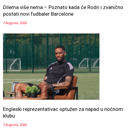
Dilema više nema – Poznato kada će Rodri i zvanično
postati novi fudbaler Barcelone
7 Augusta, 2026
Engleski reprezentativac optužen za napad u noćnom
klubu
7 Augusta, 2026