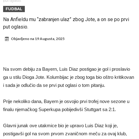
fudbaler Barcelone
Engleski reprezentativac optužen za napad u noćnom klubu
put oglasio.
FUDBAL
Suđenje o smrti Maradone: Noge su mu bile natečene, nije se hteo
Na Anfieldu mu “zabranjen ulaz” zbog Jote, a on se po prvi
oprati
Ko je pomogao Rodriju da odabere Barselonu?
put oglasio.
Ulazak na stadion s ciljem da se Mesija ugrozi s četiri bombe
Objavljeno na
19 Augusta, 2025
Đani Infantino dobija podršku: Ko su njegovi saveznici?
Više od 200 miliona eura potrošeno, ali Real još uvijek ne zatvara
novčanik – očekuju se dodatna pojačanja
Manchester City je već pronašao zamenu za Rodrija, i to kakvu!
Na svom debiju za Bayern, Luis Diaz postigao je gol i proslavio
Samo dva igrača u istoriji fudbala izvela su “nemoguće”! Jedan je
ga u stilu Dioga Jote. Kolumbijac je zbog toga bio oštro kritikovan
Mesi, znate li ko je drugi?
i sada je odlučio da se prvi put oglasi o tom pitanju.
Prije nekoliko dana, Bayern je osvojio prvi trofej nove sezone u
finalu njemačkog Superkupa pobijedivši Stuttgart sa 2:1.
Glavni junak ove utakmice bio je upravo Luis Diaz koji je,
postigavši gol na svom prvom zvaničnom meču za ovaj klub,