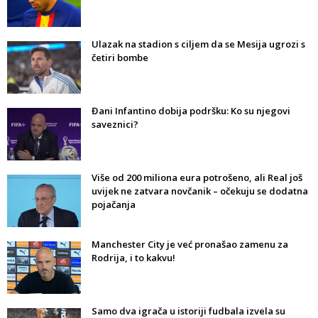
Ulazak na stadion s ciljem da se Mesija ugrozi s
četiri bombe
Đani Infantino dobija podršku: Ko su njegovi
saveznici?
Više od 200 miliona eura potrošeno, ali Real još
uvijek ne zatvara novčanik – očekuju se dodatna
pojačanja
Manchester City je već pronašao zamenu za
Rodrija, i to kakvu!
Samo dva igrača u istoriji fudbala izvela su