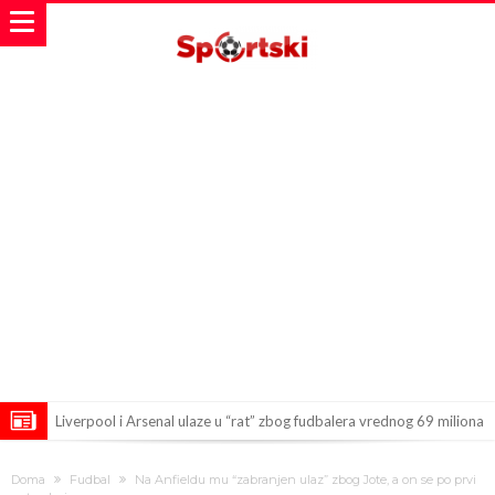
Liverpool i Arsenal ulaze u “rat” zbog fudbalera vrednog 69 miliona
evra!
Dilema više nema – Poznato kada će Rodri i zvanično postati novi
Doma
Fudbal
Na Anfieldu mu “zabranjen ulaz” zbog Jote, a on se po prvi