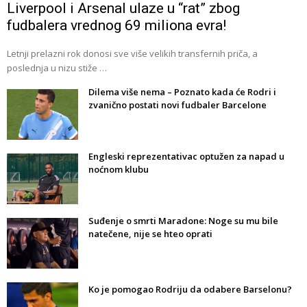
Liverpool i Arsenal ulaze u “rat” zbog
fudbalera vrednog 69 miliona evra!
Letnji prelazni rok donosi sve više velikih transfernih priča, a
poslednja u nizu stiže …
Dilema više nema – Poznato kada će Rodri i
zvanično postati novi fudbaler Barcelone
Engleski reprezentativac optužen za napad u
noćnom klubu
Suđenje o smrti Maradone: Noge su mu bile
natečene, nije se hteo oprati
Ko je pomogao Rodriju da odabere Barselonu?