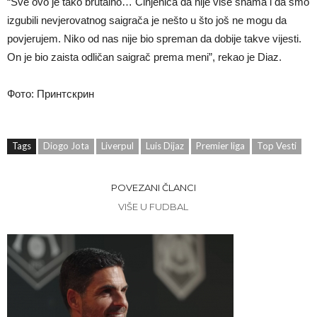
“Sve ovo je tako brutalno… Činjenica da nije više snama i da smo
izgubili nevjerovatnog saigrača je nešto u što još ne mogu da
povjerujem. Niko od nas nije bio spreman da dobije takve vijesti.
On je bio zaista odličan saigrač prema meni”, rekao je Diaz.
Фото: Принтскрин
Tags
Diogo Jota
Liverpul
Luis Dijaz
Premier liga
Top Vesti
POVEZANI ČLANCI
VIŠE U FUDBAL