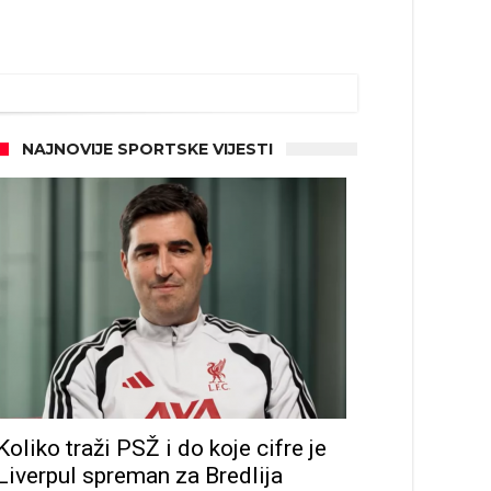
NAJNOVIJE SPORTSKE VIJESTI
ze
Koliko traži PSŽ i do koje cifre je
Liverpul spreman za Bredlija