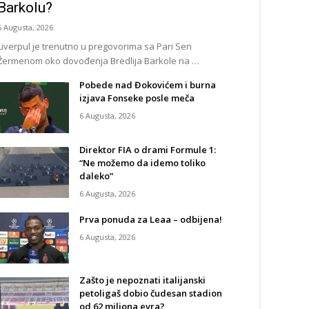
Barkolu?
6 Augusta, 2026
Liverpul je trenutno u pregovorima sa Pari Sen
Žermenom oko dovođenja Bredlija Barkole na …
Pobede nad Đokovićem i burna
izjava Fonseke posle meča
6 Augusta, 2026
Direktor FIA o drami Formule 1:
“Ne možemo da idemo toliko
daleko”
6 Augusta, 2026
Prva ponuda za Leaa – odbijena!
6 Augusta, 2026
Zašto je nepoznati italijanski
petoligaš dobio čudesan stadion
od 62 miliona evra?