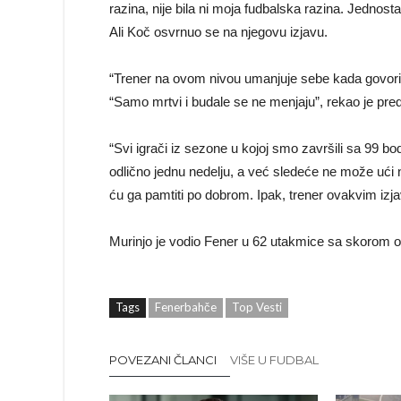
razina, nije bila ni moja fudbalska razina. Jednost
Ali Koč osvrnuo se na njegovu izjavu.
“Trener na ovom nivou umanjuje sebe kada govori na 
“Samo mrtvi i budale se ne menjaju”, rekao je pr
“Svi igrači iz sezone u kojoj smo završili sa 99 bo
odlično jednu nedelju, a već sledeće ne može ući n
ću ga pamtiti po dobrom. Ipak, trener ovakvim i
Murinjo je vodio Fener u 62 utakmice sa skorom od 
Tags
Fenerbahče
Top Vesti
POVEZANI ČLANCI
VIŠE U FUDBAL