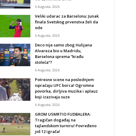
6 Augusta, 2026
Veliki udarac za Barselonu: Junak
finala Svetskog prvenstva želi da
ode
6 Augusta, 2026
Deco nije samo zbog Hulijana
Alvareza bio u Madridu,
Barselona sprema “krađu
stoleća”?
6 Augusta, 2026
Potresne scene na poslednjem
ispraćaju UFC borca! Ogromna
povorka, dirljiva muzika i aplauz
koji izazivaju suze
6 Augusta, 2026
GROM USMRTIO FUDBALERA:
Tragičan događaj na
tajlandskom turniru! Povređeno
još 12 igrača!