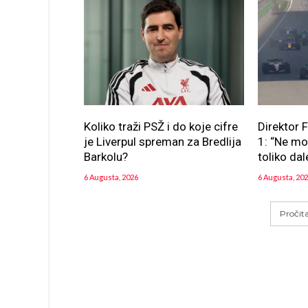
Koliko traži PSŽ i do koje cifre
Direktor 
je Liverpul spreman za Bredlija
1: “Ne m
Barkolu?
toliko dal
6 Augusta, 2026
6 Augusta, 20
Pročit