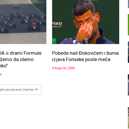
FIA o drami Formule
Pobede nad Đokovićem i burna
ožemo da idemo
izjava Fonseke posle meča
eko”
6 Augusta, 2026
26
ajte povezane članke