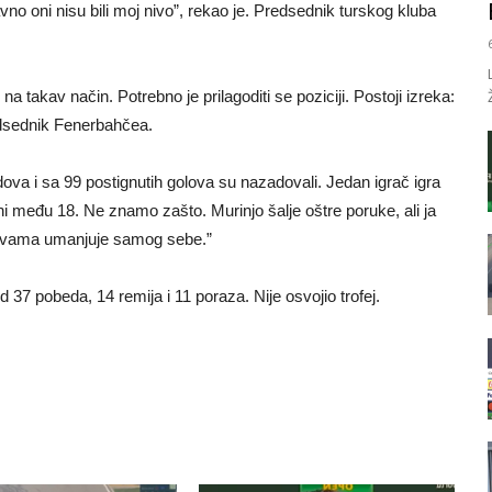
avno oni nisu bili moj nivo”, rekao je. Predsednik turskog kluba
takav način. Potrebno je prilagoditi se poziciji. Postoji izreka:
edsednik Fenerbahčea.
dova i sa 99 postignutih golova su nazadovali. Jedan igrač igra
i među 18. Ne znamo zašto. Murinjo šalje oštre poruke, ali ja
zjavama umanjuje samog sebe.”
37 pobeda, 14 remija i 11 poraza. Nije osvojio trofej.