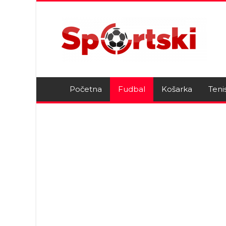
Početna
Fudbal
Košarka
Teni