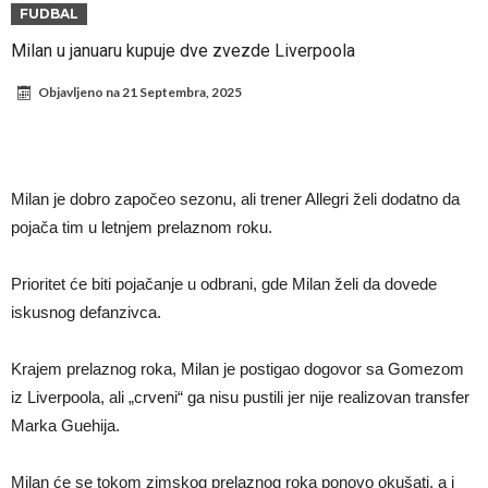
Đani Infantino dobija podršku: Ko su njegovi saveznici?
FUDBAL
Više od 200 miliona eura potrošeno, ali Real još uvijek ne zatvara
Milan u januaru kupuje dve zvezde Liverpoola
novčanik – očekuju se dodatna pojačanja
Manchester City je već pronašao zamenu za Rodrija, i to kakvu!
Objavljeno na
21 Septembra, 2025
Samo dva igrača u istoriji fudbala izvela su “nemoguće”! Jedan je
Mesi, znate li ko je drugi?
Прелом у трансферу Ромера? Интер нема довољно средстава,
Атлетико прати ситуацију
ГОТОВО ЈЕ! Čelsi dovodi novog levog beka – transfer vredan 21
Milan je dobro započeo sezonu, ali trener Allegri želi dodatno da
milion evra
Atletiko Madrid povlači (ne)očekivan potez!
pojača tim u letnjem prelaznom roku.
Rafael Leao dobio novu ponudu iz Turske
Prioritet će biti pojačanje u odbrani, gde Milan želi da dovede
iskusnog defanzivca.
Krajem prelaznog roka, Milan je postigao dogovor sa Gomezom
iz Liverpoola, ali „crveni“ ga nisu pustili jer nije realizovan transfer
Marka Guehija.
Milan će se tokom zimskog prelaznog roka ponovo okušati, a i