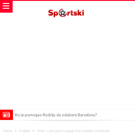
Ko je pomogao Rodriju da odabere Barselonu?
Ulazak na stadion s ciljem da se Mesija ugrozi s četiri bombe
Doma
Fudbal
Milan u januaru kupuje dve zvezde Liverpoola