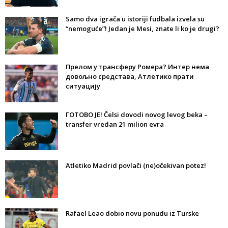
Samo dva igrača u istoriji fudbala izvela su
“nemoguće”! Jedan je Mesi, znate li ko je drugi?
Прелом у трансферу Ромера? Интер нема
довољно средстава, Атлетико прати
ситуацију
ГОТОВО ЈЕ! Čelsi dovodi novog levog beka –
transfer vredan 21 milion evra
Atletiko Madrid povlači (ne)očekivan potez!
Rafael Leao dobio novu ponudu iz Turske