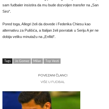
sam fudbaler insistira da mu bude dozvoljen transfer na „San
Siro“.
Pored toga, Allegri želi da dovede i Federika Chiesu kao
alternativu za Pulišića, a Italijan želi povratak u Seriju A jer ne
dobija veliku minutažu na „Enfild“.
Tags
Jo Gomez
Milan
Top Vesti
POVEZANI ČLANCI
VIŠE U FUDBAL