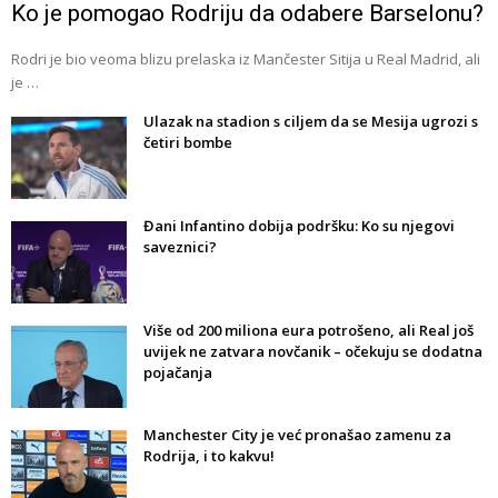
Ko je pomogao Rodriju da odabere Barselonu?
Rodri je bio veoma blizu prelaska iz Mančester Sitija u Real Madrid, ali
je …
Ulazak na stadion s ciljem da se Mesija ugrozi s
četiri bombe
Đani Infantino dobija podršku: Ko su njegovi
saveznici?
Više od 200 miliona eura potrošeno, ali Real još
uvijek ne zatvara novčanik – očekuju se dodatna
pojačanja
Manchester City je već pronašao zamenu za
Rodrija, i to kakvu!