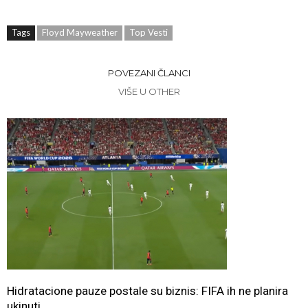
Tags
Floyd Mayweather
Top Vesti
POVEZANI ČLANCI
VIŠE U OTHER
Hidratacione pauze postale su biznis: FIFA ih ne planira
ukinuti