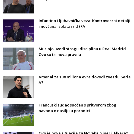
Infantino i ljubavnička veza: Kontroverzni detalji
i novčana isplata iz UEFA
Murinjo uvodi strogu disciplinu u Real Madrid.
Ovo su tri nova pravila
Arsenal za 138 miliona evra dovodi zvezdu Serie
A?
Francuski sudac suočen s pritvorom zbog
navoda o nasilju u porodici
Ovo je nova situacija za Novaka: Siner i Alkaraz