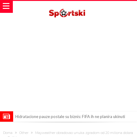
Hidratacione pauze postale su biznis: FIFA ih ne planira ukinuti
Potpuni rat – Barsa kvari Atletikov najvažniji letnji transfer?!
Doma
Other
Mayweather obradovao unuka zgradom od 20 miliona dolara