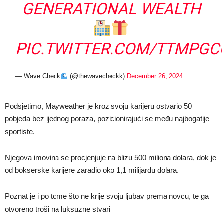
GENERATIONAL WEALTH
PIC.TWITTER.COM/TTMPGC
— Wave Check
(@thewavecheckk)
December 26, 2024
Podsjetimo, Mayweather je kroz svoju karijeru ostvario 50
pobjeda bez ijednog poraza, pozicionirajući se među najbogatije
sportiste.
Njegova imovina se procjenjuje na blizu 500 miliona dolara, dok je
od bokserske karijere zaradio oko 1,1 milijardu dolara.
Poznat je i po tome što ne krije svoju ljubav prema novcu, te ga
otvoreno troši na luksuzne stvari.