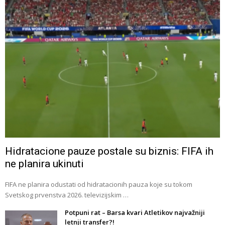
Hidratacione pauze postale su biznis: FIFA ih
ne planira ukinuti
FIFA ne planira odustati od hidratacionih pauza koje su tokom
Svetskog prvenstva 2026. televizijskim …
Potpuni rat – Barsa kvari Atletikov najvažniji
letnji transfer?!