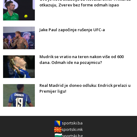
otkazuju, Zverev bez forme odmah ispao
Jake Paul započinje rušenje UFC-a
Mudrik se vratio na teren nakon više od 600
dana. Odmah ide na pozajmicu?
Real Madrid je doneo odluku: Endrick prelazi u
Premijer ligu!
sportski.ba
sportski.mk
sportski.bg