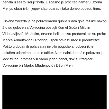
penala u šestoj seriji finala. Uspešno je pročitao nameru Džona
Merija, obranivši njegov slab udarac i tako doneo pobedu timu.
Crvena zvezda je na poluvremenu gubila s dva gola razlike nakon
što su golove za Vojvodinu postigli Kornel Suča i Milutin
Vidosavljević. Međutim, crveno-beli se nisu predavali, te su preko
Marka Arnautovića i Rodriga uspeli odvesti meč u produžetke.
Pošto u dodatnih pola sata nije bilo pogodaka, pobednik je
odlučen udarcima sa bele tačke. Nominalni domaćin pokazao je
jače živce, promašivši samo jedan penal, dok su tragičari
Vojvodine bili Marko Mladenović i Džon Meri.