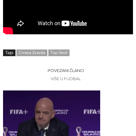
Tags
Crvena Zvezda
Top Vesti
POVEZANI ČLANCI
VIŠE U FUDBAL