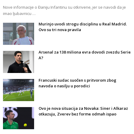
Nove informacije o Đaniju Infantinu su otkrivene, jer se navodi da je
imao ljubavnicu …
Murinjo uvodi strogu disciplinu u Real Madrid.
Ovo su tri nova pravila
Arsenal za 138 miliona evra dovodi zvezdu Serie
A?
Francuski sudac suočen s pritvorom zbog
navoda o nasilju u porodici
Ovo je nova situacija za Novaka: Siner i Alkaraz
otkazuju, Zverev bez forme odmah ispao