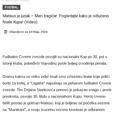
pravila
Arsenal za 138 miliona evra dovodi zvezdu Serie A?
finale Kupa! (Video)
FUDBAL
Francuski sudac suočen s pritvorom zbog navoda o nasilju u
Mateus je junak – Meri tragičar: Pogledajte kako je odlučeno
porodici
Ovo je nova situacija za Novaka: Siner i Alkaraz otkazuju, Zverev bez
finale Kupa! (Video)
forme odmah ispao
Jake Paul započinje rušenje UFC-a
Objavljeno na
14 Maja, 2026
Mudrik se vratio na teren nakon više od 600 dana. Odmah ide na
pozajmicu?
Real Madrid je doneo odluku: Endrick prelazi u Premijer ligu!
Romero dogovorio uslove s Atletikom
Fudbaleri Crvene zvezde osvojili su nacionalni Kup po 30. put u
Mourinho uvodi strogu disciplinu u Real Madrid. Evo tri nova pravila.
istoriji kluba, pobedivši Vojvodinu posle boljeg izvođenja penala.
Drama kakva se retko viđa! Imali smo vrhunsko finale koje priliči
borbi za trofej, a “Lagator” napuštaju sa peharom fudbaleri Crvene
zvezde. Tim Dejana Stankovića ponovo je pokazao snagu i, posle
preokreta, osvojio 30. titulu u nacionalnom Kupu. Heroj crveno-
belih postao je golman Mateus, koji je briljirao od početka sezone
na “Marakani”, a svoju izuzetnu sezonu krunisao je odbranom