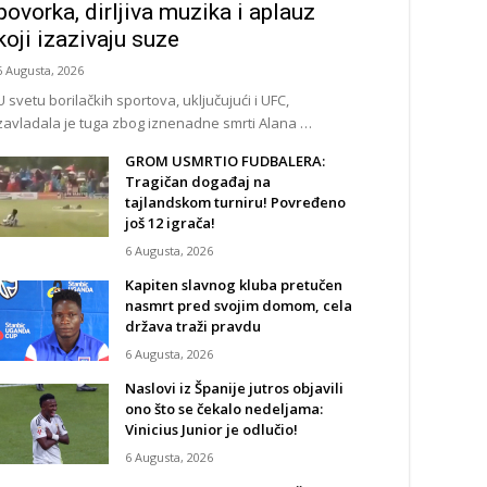
povorka, dirljiva muzika i aplauz
koji izazivaju suze
6 Augusta, 2026
U svetu borilačkih sportova, uključujući i UFC,
zavladala je tuga zbog iznenadne smrti Alana …
GROM USMRTIO FUDBALERA:
Tragičan događaj na
tajlandskom turniru! Povređeno
još 12 igrača!
6 Augusta, 2026
Kapiten slavnog kluba pretučen
nasmrt pred svojim domom, cela
država traži pravdu
6 Augusta, 2026
Naslovi iz Španije jutros objavili
ono što se čekalo nedeljama:
Vinicius Junior je odlučio!
6 Augusta, 2026