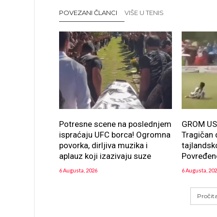
POVEZANI ČLANCI
VIŠE U TENIS
Potresne scene na poslednjem
GROM US
ispraćaju UFC borca! Ogromna
Tragičan
povorka, dirljiva muzika i
tajlandsk
aplauz koji izazivaju suze
Povređeno
6 Augusta, 2026
6 Augusta, 20
Pročit