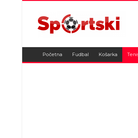
Početna
Fudbal
Košarka
Teni