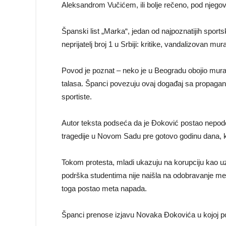
Aleksandrom Vučićem, ili bolje rečeno, pod njego
Španski list „Marka“, jedan od najpoznatijih sport
neprijatelj broj 1 u Srbiji: kritike, vandalizovan mu
Povod je poznat – neko je u Beogradu obojio mural
talasa. Španci povezuju ovaj događaj sa propagand
sportiste.
Autor teksta podseća da je Đoković postao nepod
tragedije u Novom Sadu pre gotovo godinu dana, ka
Tokom protesta, mladi ukazuju na korupciju kao uz
podrška studentima nije naišla na odobravanje me
toga postao meta napada.
Španci prenose izjavu Novaka Đokovića u kojoj p