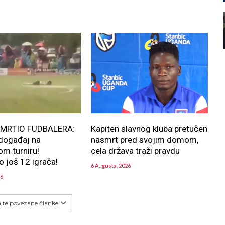
MRTIO FUDBALERA:
Kapiten slavnog kluba pretučen
 događaj na
nasmrt pred svojim domom,
om turniru!
cela država traži pravdu
 još 12 igrača!
6 Augusta, 2026
26
ajte povezane članke