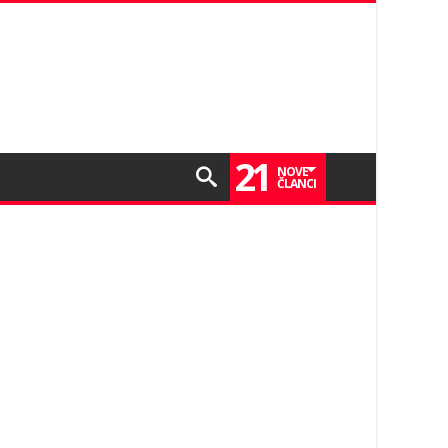
21
NOVE
ČLANCI