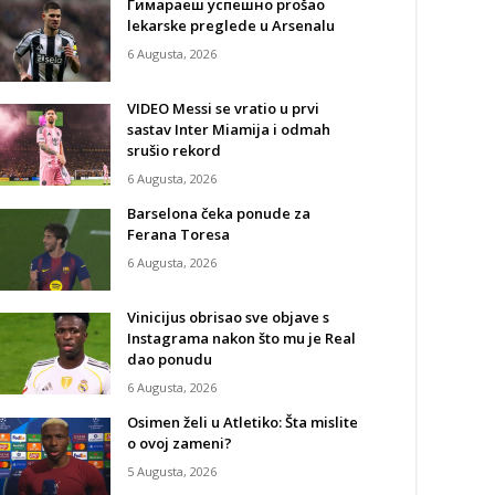
Гимараеш успешно prošao
lekarske preglede u Arsenalu
6 Augusta, 2026
VIDEO Messi se vratio u prvi
sastav Inter Miamija i odmah
srušio rekord
6 Augusta, 2026
Barselona čeka ponude za
Ferana Toresa
6 Augusta, 2026
Vinicijus obrisao sve objave s
Instagrama nakon što mu je Real
dao ponudu
6 Augusta, 2026
Osimen želi u Atletiko: Šta mislite
o ovoj zameni?
5 Augusta, 2026