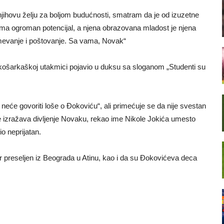
jihovu želju za boljom budućnosti, smatram da je od izuzetne
a ima ogroman potencijal, a njena obrazovana mladost je njena
mevanje i poštovanje. Sa vama, Novak“
košarkaškoj utakmici pojavio u duksu sa sloganom „Studenti su
neće govoriti loše o Đokoviću“, ali primećuje se da nije svestan
ete izražava divljenje Novaku, rekao ime Nikole Jokića umesto
io neprijatan.
nir preseljen iz Beograda u Atinu, kao i da su Đokovićeva deca