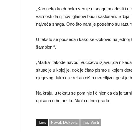
„Kao neko ko duboko veruje u snagu mladosti i u n
važnosti da njihovi glasovi budu saslušani. Srbij
najveća snaga. Ono što nam je potrebno su razu
U tekstu se podseća i kako se Đoković na jednoj 
šampioni“.
„Marka“ takođe navodi Vučićevu izjavu „da nikada 
situacije u kojoj je, dok je čitao pismo u kojem d
njegovog. Iako nije rekao ništa uvredljivo, gest je b
Na kraju, u tekstu se pominje i činjenica da je tur
upisana u britansku školu u tom gradu.
Tags
Novak Dokovic
Top Vesti