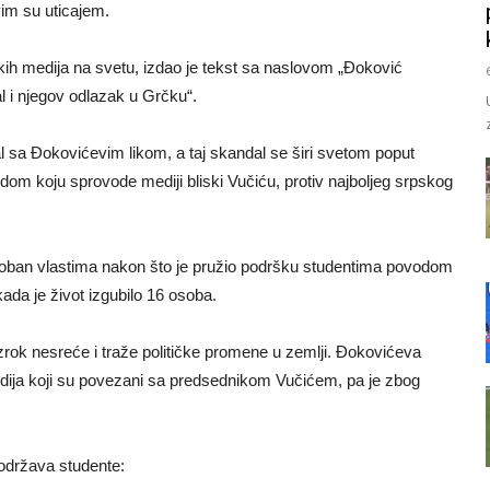
vim su uticajem.
skih medija na svetu, izdao je tekst sa naslovom „Đoković
ral i njegov odlazak u Grčku“.
 sa Đokovićevim likom, a taj skandal se širi svetom poput
om koju sprovode mediji bliski Vučiću, protiv najboljeg srpskog
oban vlastima nakon što je pružio podršku studentima povodom
da je život izgubilo 16 osoba.
rok nesreće i traže političke promene u zemlji. Đokovićeva
dija koji su povezani sa predsednikom Vučićem, pa je zbog
održava studente: