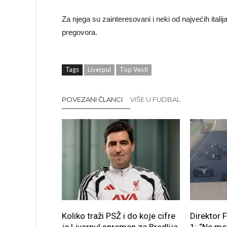
Za njega su zainteresovani i neki od najvećih italij
pregovora.
Tags
Liverpul
Top Vesti
POVEZANI ČLANCI
VIŠE U FUDBAL
Koliko traži PSŽ i do koje cifre
Direktor 