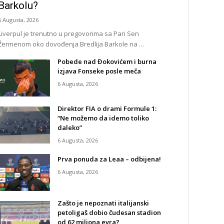
Barkolu?
6 Augusta, 2026
Liverpul je trenutno u pregovorima sa Pari Sen
Žermenom oko dovođenja Bredlija Barkole na …
Pobede nad Đokovićem i burna
izjava Fonseke posle meča
6 Augusta, 2026
Direktor FIA o drami Formule 1:
“Ne možemo da idemo toliko
daleko”
6 Augusta, 2026
Prva ponuda za Leaa – odbijena!
6 Augusta, 2026
Zašto je nepoznati italijanski
petoligaš dobio čudesan stadion
od 62 miliona evra?