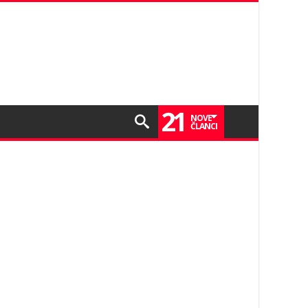
21
NOVE
ČLANCI