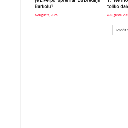
je Liverpul spreman za Bredlija
1: “Ne m
Barkolu?
toliko dal
6 Augusta, 2026
6 Augusta, 20
Pročit