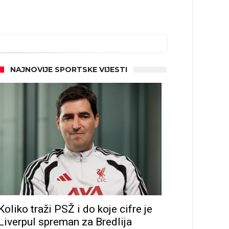
NAJNOVIJE SPORTSKE VIJESTI
ze
Koliko traži PSŽ i do koje cifre je
Liverpul spreman za Bredlija