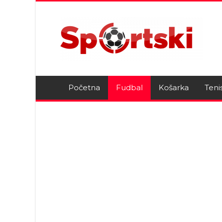
Početna
Fudbal
Košarka
Teni