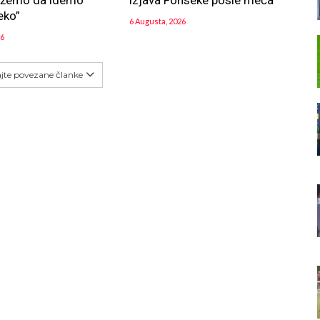
ožemo da idemo
izjava Fonseke posle meča
eko”
6 Augusta, 2026
26
ajte povezane članke