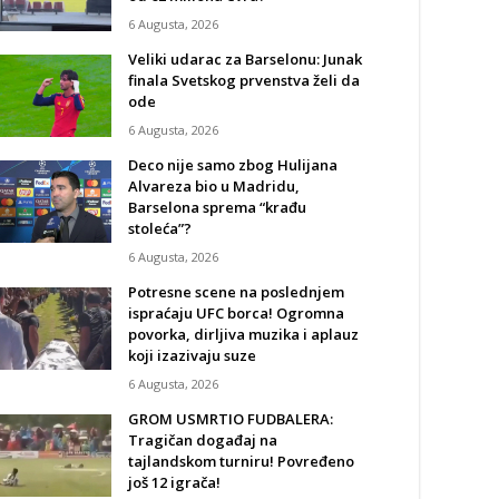
6 Augusta, 2026
Veliki udarac za Barselonu: Junak
finala Svetskog prvenstva želi da
ode
6 Augusta, 2026
Deco nije samo zbog Hulijana
Alvareza bio u Madridu,
Barselona sprema “krađu
stoleća”?
6 Augusta, 2026
Potresne scene na poslednjem
ispraćaju UFC borca! Ogromna
povorka, dirljiva muzika i aplauz
koji izazivaju suze
6 Augusta, 2026
GROM USMRTIO FUDBALERA:
Tragičan događaj na
tajlandskom turniru! Povređeno
još 12 igrača!