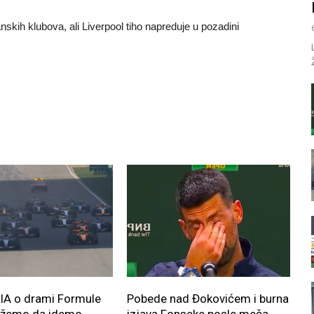
anskih klubova, ali Liverpool tiho napreduje u pozadini
FIA o drami Formule
Pobede nad Đokovićem i burna