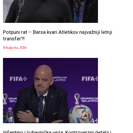
Potpuni rat – Barsa kvari Atletikov najvažniji letnji
transfer?!
8 Augusta, 2026
Infantino i ljubavnička veza: Kontroverzni detalji i