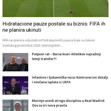
Hidratacione pauze postale su biznis: FIFA ih
ne planira ukinuti
FIFA ne planira odustati od hidratacionih pauza koje su tokom
Svetskog prvenstva 2026. televizijskim …
Potpuni rat – Barsa kvari Atletikov najvažniji
letnji transfer?!
Infantino i ljubavnička veza: Kontroverzni detalji
i novčana isplata iz UEFA
Murinjo uvodi strogu disciplinu u Real Madrid.
Ovo su tri nova pravila