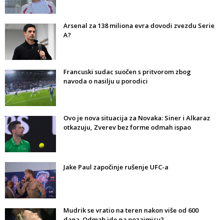
Arsenal za 138 miliona evra dovodi zvezdu Serie
A?
Francuski sudac suočen s pritvorom zbog
navoda o nasilju u porodici
Ovo je nova situacija za Novaka: Siner i Alkaraz
otkazuju, Zverev bez forme odmah ispao
Jake Paul započinje rušenje UFC-a
Mudrik se vratio na teren nakon više od 600
dana. Odmah ide na pozajmicu?