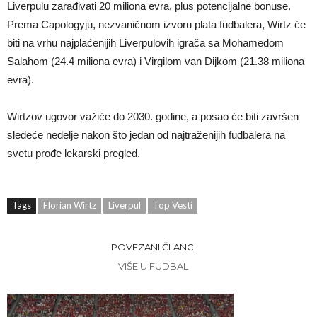
Liverpulu zarađivati 20 miliona evra, plus potencijalne bonuse.
Prema Capologyju, nezvaničnom izvoru plata fudbalera, Wirtz će
biti na vrhu najplaćenijih Liverpulovih igrača sa Mohamedom
Salahom (24.4 miliona evra) i Virgilom van Dijkom (21.38 miliona
evra).
Wirtzov ugovor važiće do 2030. godine, a posao će biti završen
sledeće nedelje nakon što jedan od najtraženijih fudbalera na
svetu prođe lekarski pregled.
Tags
Florian Wirtz
Liverpul
Top Vesti
POVEZANI ČLANCI
VIŠE U FUDBAL