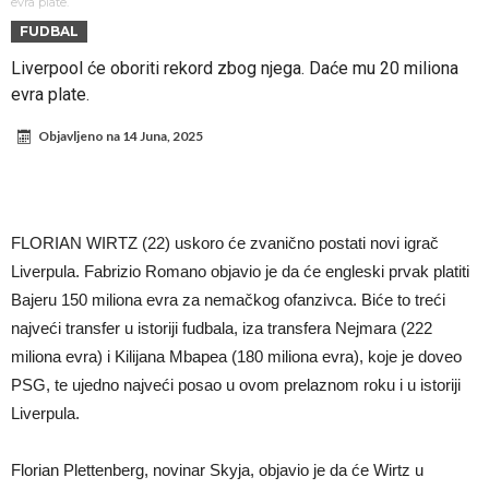
Infantino i ljubavnička veza: Kontroverzni detalji i novčana isplata iz
evra plate.
FUDBAL
UEFA
Murinjo uvodi strogu disciplinu u Real Madrid. Ovo su tri nova
Liverpool će oboriti rekord zbog njega. Daće mu 20 miliona
pravila
Arsenal za 138 miliona evra dovodi zvezdu Serie A?
evra plate.
Francuski sudac suočen s pritvorom zbog navoda o nasilju u
Objavljeno na
14 Juna, 2025
porodici
Ovo je nova situacija za Novaka: Siner i Alkaraz otkazuju, Zverev bez
forme odmah ispao
Jake Paul započinje rušenje UFC-a
Mudrik se vratio na teren nakon više od 600 dana. Odmah ide na
FLORIAN WIRTZ (22) uskoro će zvanično postati novi igrač
pozajmicu?
Real Madrid je doneo odluku: Endrick prelazi u Premijer ligu!
Liverpula. Fabrizio Romano objavio je da će engleski prvak platiti
Bajeru 150 miliona evra za nemačkog ofanzivca. Biće to treći
najveći transfer u istoriji fudbala, iza transfera Nejmara (222
miliona evra) i Kilijana Mbapea (180 miliona evra), koje je doveo
PSG, te ujedno najveći posao u ovom prelaznom roku i u istoriji
Liverpula.
Florian Plettenberg, novinar Skyja, objavio je da će Wirtz u