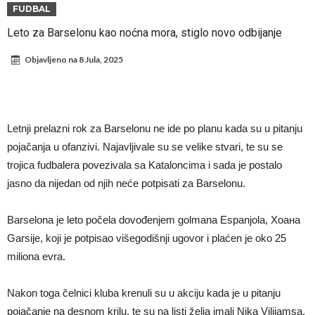
stigla za Ardu Gulera!
Španija na nogama, Barselona i Real u strahu: “Novi Haaland” je
FUDBAL
odabrao!
Marciniak objasnio zašto je “pomilovao” Mesija: Navijači i stručnjaci
Leto za Barselonu kao noćna mora, stiglo novo odbijanje
ne mogu da veruju šta priča
Milan smanjuje sastav
Objavljeno na
8 Jula, 2025
Hidratacione pauze postale su biznis: FIFA ih ne planira ukinuti
Potpuni rat – Barsa kvari Atletikov najvažniji letnji transfer?!
Infantino i ljubavnička veza: Kontroverzni detalji i novčana isplata iz
Letnji prelazni rok za Barselonu ne ide po planu kada su u pitanju
UEFA
Murinjo uvodi strogu disciplinu u Real Madrid. Ovo su tri nova
pojačanja u ofanzivi. Najavljivale su se velike stvari, te su se
trojica fudbalera povezivala sa Kataloncima i sada je postalo
pravila
Arsenal za 138 miliona evra dovodi zvezdu Serie A?
jasno da nijedan od njih neće potpisati za Barselonu.
Barselona je leto počela dovođenjem golmana Espanjola, Хоана
Garsije, koji je potpisao višegodišnji ugovor i plaćen je oko 25
miliona evra.
Nakon toga čelnici kluba krenuli su u akciju kada je u pitanju
pojačanje na desnom krilu, te su na listi želja imali Nika Vilijamsa,