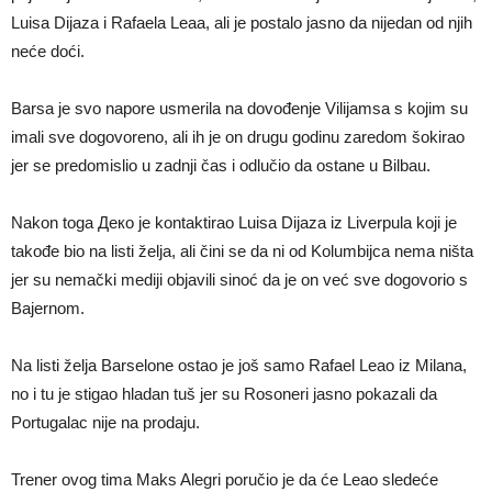
Luisa Dijaza i Rafaela Leaa, ali je postalo jasno da nijedan od njih
neće doći.
Barsa je svo napore usmerila na dovođenje Vilijamsa s kojim su
imali sve dogovoreno, ali ih je on drugu godinu zaredom šokirao
jer se predomislio u zadnji čas i odlučio da ostane u Bilbau.
Nakon toga Деко je kontaktirao Luisa Dijaza iz Liverpula koji je
takođe bio na listi želja, ali čini se da ni od Kolumbijca nema ništa
jer su nemački mediji objavili sinoć da je on već sve dogovorio s
Bajernom.
Na listi želja Barselone ostao je još samo Rafael Leao iz Milana,
no i tu je stigao hladan tuš jer su Rosoneri jasno pokazali da
Portugalac nije na prodaju.
Trener ovog tima Maks Alegri poručio je da će Leao sledeće