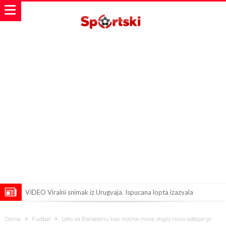
VIDEO Viralni snimak iz Urugvaja. Ispucana lopta izazvala
saobraćajnu nesreću
U Madridu iznenađeni senzacionalnom ponudom koja je upravo
Doma
Fudbal
Leto za Barselonu kao noćna mora, stiglo novo odbijanje