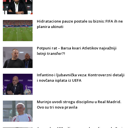
Hidratacione pauze postale su biznis: FIFA ih ne
planira ukinuti
Potpuni rat – Barsa kvari Atletikov najvažniji
letnji transfer?!
Infantino i ljubavnička veza: Kontroverzni detalji
i novčana isplata iz UEFA
Murinjo uvodi strogu disciplinu u Real Madrid.
Ovo su tri nova pravila