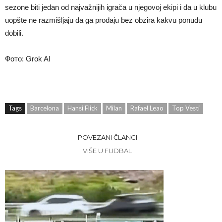
sezone biti jedan od najvažnijih igrača u njegovoj ekipi i da u klubu
uopšte ne razmišljaju da ga prodaju bez obzira kakvu ponudu
dobili.
Фото: Grok AI
Tags
Barcelona
Hansi Flick
Milan
Rafael Leao
Top Vesti
POVEZANI ČLANCI
VIŠE U FUDBAL