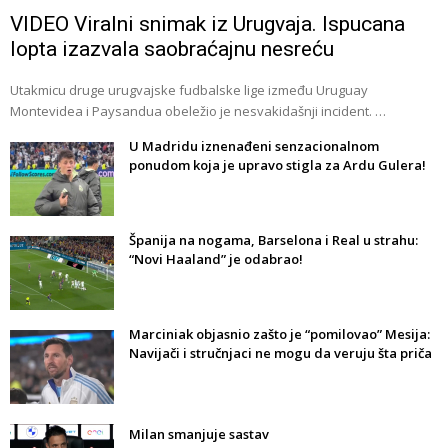
VIDEO Viralni snimak iz Urugvaja. Ispucana
lopta izazvala saobraćajnu nesreću
Utakmicu druge urugvajske fudbalske lige između Uruguay
Montevidea i Paysandua obeležio je nesvakidašnji incident. …
U Madridu iznenađeni senzacionalnom
ponudom koja je upravo stigla za Ardu Gulera!
Španija na nogama, Barselona i Real u strahu:
“Novi Haaland” je odabrao!
Marciniak objasnio zašto je “pomilovao” Mesija:
Navijači i stručnjaci ne mogu da veruju šta priča
Milan smanjuje sastav