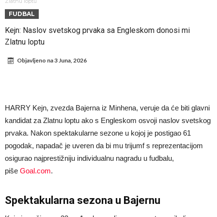
Mesi, znate li ko je drugi?
Прелом у трансферу Ромера? Интер нема довољно средстава,
Zlatnu loptu
FUDBAL
Атлетико прати ситуацију
ГОТОВО ЈЕ! Čelsi dovodi novog levog beka – transfer vredan 21
Kejn: Naslov svetskog prvaka sa Engleskom donosi mi
milion evra
Atletiko Madrid povlači (ne)očekivan potez!
Zlatnu loptu
Rafael Leao dobio novu ponudu iz Turske
Objavljeno na
3 Juna, 2026
U Firenci poludeli za Mastantounom
City prodao rezervnog golmana za 50 miliona evra
Istina izašla na videlo! Rodri kao niko nikada ponizio Real, bolje mu
HARRY Kejn, zvezda Bajerna iz Minhena, veruje da će biti glavni
je da u Madrid ne dolazi!
Koliko traži PSŽ i do koje cifre je Liverpul spreman za Bredlija
kandidat za Zlatnu loptu ako s Engleskom osvoji naslov svetskog
Barkolu?
prvaka. Nakon spektakularne sezone u kojoj je postigao 61
pogodak, napadač je uveren da bi mu trijumf s reprezentacijom
osigurao najprestižniju individualnu nagradu u fudbalu,
piše
Goal.com
.
Spektakularna sezona u Bajernu