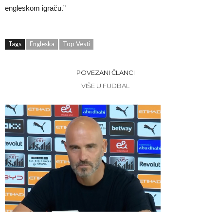
engleskom igraču.”
Tags
Engleska
Top Vesti
POVEZANI ČLANCI
VIŠE U FUDBAL