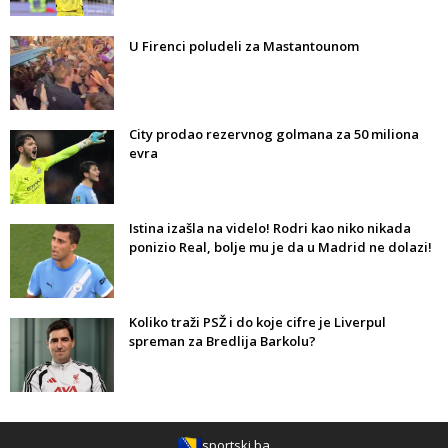
U Firenci poludeli za Mastantounom
City prodao rezervnog golmana za 50 miliona
evra
Istina izašla na videlo! Rodri kao niko nikada
ponizio Real, bolje mu je da u Madrid ne dolazi!
Koliko traži PSŽ i do koje cifre je Liverpul
spreman za Bredlija Barkolu?
sportski.ba