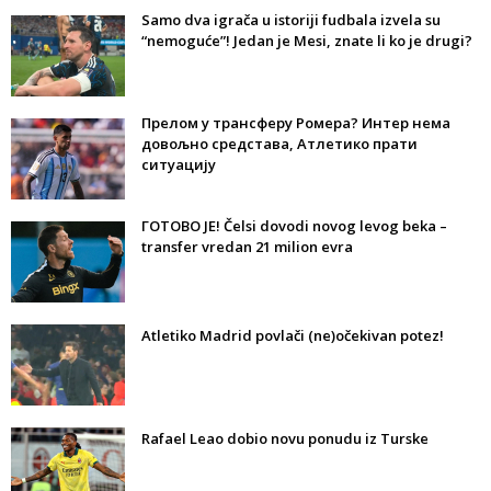
Samo dva igrača u istoriji fudbala izvela su
“nemoguće”! Jedan je Mesi, znate li ko je drugi?
Прелом у трансферу Ромера? Интер нема
довољно средстава, Атлетико прати
ситуацију
ГОТОВО ЈЕ! Čelsi dovodi novog levog beka –
transfer vredan 21 milion evra
Atletiko Madrid povlači (ne)očekivan potez!
Rafael Leao dobio novu ponudu iz Turske