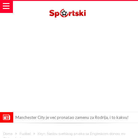
Manchester City je već pronašao zamenu za Rodrija, i to kakvu!
Samo dva igrača u istoriji fudbala izvela su “nemoguće”! Jedan je
Doma
Fudbal
Kejn: Naslov svetskog prvaka sa Engleskom donosi mi