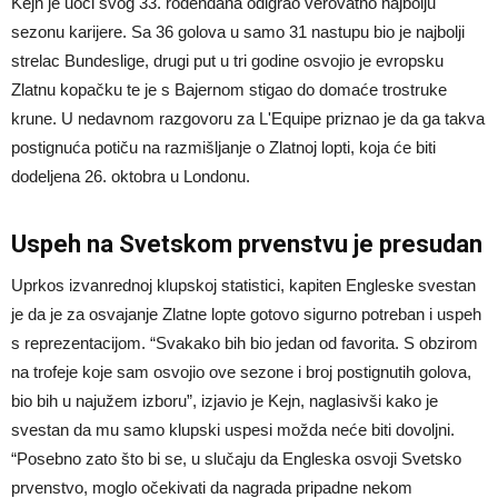
Kejn je uoči svog 33. rođendana odigrao verovatno najbolju
sezonu karijere. Sa 36 golova u samo 31 nastupu bio je najbolji
strelac Bundeslige, drugi put u tri godine osvojio je evropsku
Zlatnu kopačku te je s Bajernom stigao do domaće trostruke
krune. U nedavnom razgovoru za L'Equipe priznao je da ga takva
postignuća potiču na razmišljanje o Zlatnoj lopti, koja će biti
dodeljena 26. oktobra u Londonu.
Uspeh na Svetskom prvenstvu je presudan
Uprkos izvanrednoj klupskoj statistici, kapiten Engleske svestan
je da je za osvajanje Zlatne lopte gotovo sigurno potreban i uspeh
s reprezentacijom. “Svakako bih bio jedan od favorita. S obzirom
na trofeje koje sam osvojio ove sezone i broj postignutih golova,
bio bih u najužem izboru”, izjavio je Kejn, naglasivši kako je
svestan da mu samo klupski uspesi možda neće biti dovoljni.
“Posebno zato što bi se, u slučaju da Engleska osvoji Svetsko
prvenstvo, moglo očekivati da nagrada pripadne nekom