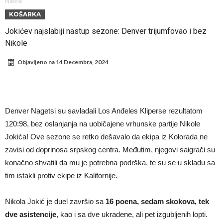
pravila
Arsenal za 138 miliona evra dovodi zvezdu Serie A?
Nikole
KOŠARKA
Francuski sudac suočen s pritvorom zbog navoda o nasilju u
Jokićev najslabiji nastup sezone: Denver trijumfovao i bez
porodici
Ovo je nova situacija za Novaka: Siner i Alkaraz otkazuju, Zverev bez
Nikole
forme odmah ispao
Jake Paul započinje rušenje UFC-a
Objavljeno na
14 Decembra, 2024
Mudrik se vratio na teren nakon više od 600 dana. Odmah ide na
pozajmicu?
Real Madrid je doneo odluku: Endrick prelazi u Premijer ligu!
Romero dogovorio uslove s Atletikom
Denver Nagetsi su savladali Los Anđeles Kliperse rezultatom
Mourinho uvodi strogu disciplinu u Real Madrid. Evo tri nova pravila.
120:98, bez oslanjanja na uobičajene vrhunske partije Nikole
Jokića! Ove sezone se retko dešavalo da ekipa iz Kolorada ne
zavisi od doprinosa srpskog centra. Međutim, njegovi saigrači su
konačno shvatili da mu je potrebna podrška, te su se u skladu sa
tim istakli protiv ekipe iz Kalifornije.
Nikola Jokić je duel završio sa
16 poena, sedam skokova, tek
dve asistencije
, kao i sa dve ukradene, ali pet izgubljenih lopti.