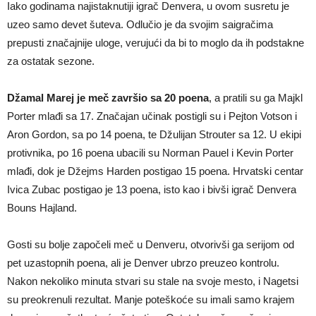
Iako godinama najistaknutiji igrač Denvera, u ovom susretu je
uzeo samo devet šuteva. Odlučio je da svojim saigračima
prepusti značajnije uloge, verujući da bi to moglo da ih podstakne
za ostatak sezone.
Džamal Marej je meč završio sa 20 poena
, a pratili su ga Majkl
Porter mlađi sa 17. Značajan učinak postigli su i Pejton Votson i
Aron Gordon, sa po 14 poena, te Džulijan Strouter sa 12. U ekipi
protivnika, po 16 poena ubacili su Norman Pauel i Kevin Porter
mlađi, dok je Džejms Harden postigao 15 poena. Hrvatski centar
Ivica Zubac postigao je 13 poena, isto kao i bivši igrač Denvera
Bouns Hajland.
Gosti su bolje započeli meč u Denveru, otvorivši ga serijom od
pet uzastopnih poena, ali je Denver ubrzo preuzeo kontrolu.
Nakon nekoliko minuta stvari su stale na svoje mesto, i Nagetsi
su preokrenuli rezultat. Manje poteškoće su imali samo krajem