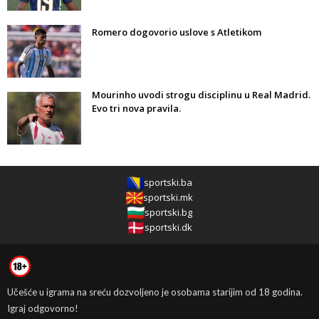
Romero dogovorio uslove s Atletikom
Mourinho uvodi strogu disciplinu u Real Madrid.
Evo tri nova pravila.
sportski.ba
sportski.mk
sportski.bg
sportski.dk
Učešće u igrama na sreću dozvoljeno je osobama starijim od 18 godina.
Igraj odgovorno!