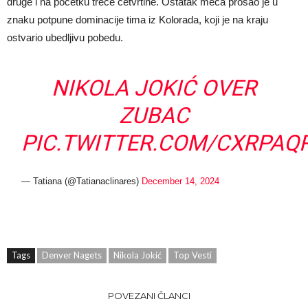
druge i na početku treće četvrtine. Ostatak meča prošao je u
znaku potpune dominacije tima iz Kolorada, koji je na kraju
ostvario ubedljivu pobedu.
NIKOLA JOKIĆ OVER
ZUBAC
PIC.TWITTER.COM/CXRPAQ
— Tatiana (@Tatianaclinares)
December 14, 2024
Tags
Denver Nagets
Nikola Jokić
Top Vesti
POVEZANI ČLANCI