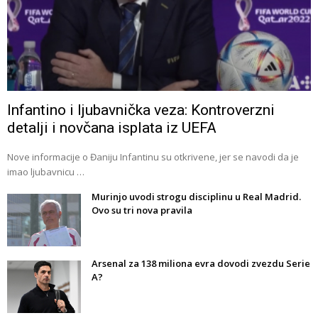
Infantino i ljubavnička veza: Kontroverzni
detalji i novčana isplata iz UEFA
Nove informacije o Đaniju Infantinu su otkrivene, jer se navodi da je
imao ljubavnicu …
Murinjo uvodi strogu disciplinu u Real Madrid.
Ovo su tri nova pravila
Arsenal za 138 miliona evra dovodi zvezdu Serie
A?