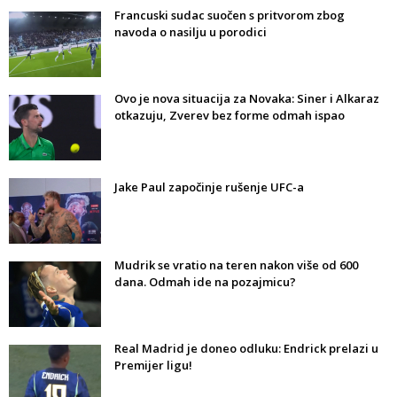
Francuski sudac suočen s pritvorom zbog
navoda o nasilju u porodici
Ovo je nova situacija za Novaka: Siner i Alkaraz
otkazuju, Zverev bez forme odmah ispao
Jake Paul započinje rušenje UFC-a
Mudrik se vratio na teren nakon više od 600
dana. Odmah ide na pozajmicu?
Real Madrid je doneo odluku: Endrick prelazi u
Premijer ligu!