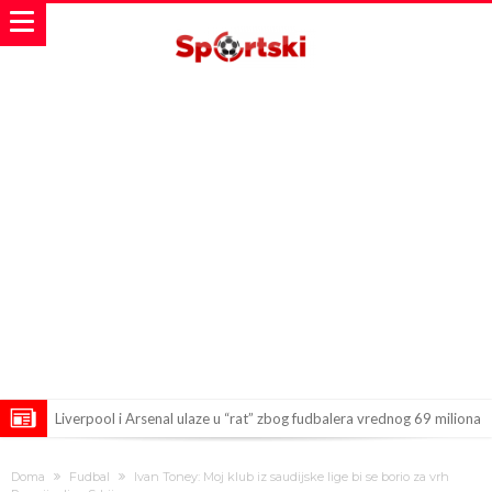
Liverpool i Arsenal ulaze u “rat” zbog fudbalera vrednog 69 miliona
evra!
Dilema više nema – Poznato kada će Rodri i zvanično postati novi
Doma
Fudbal
Ivan Toney: Moj klub iz saudijske lige bi se borio za vrh