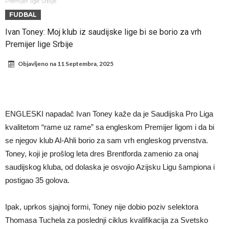
fudbaler Barcelone
Engleski reprezentativac optužen za napad u noćnom klubu
Premijer lige Srbije
FUDBAL
Suđenje o smrti Maradone: Noge su mu bile natečene, nije se hteo
Ivan Toney: Moj klub iz saudijske lige bi se borio za vrh
oprati
Ko je pomogao Rodriju da odabere Barselonu?
Premijer lige Srbije
Ulazak na stadion s ciljem da se Mesija ugrozi s četiri bombe
Objavljeno na
11 Septembra, 2025
Đani Infantino dobija podršku: Ko su njegovi saveznici?
Više od 200 miliona eura potrošeno, ali Real još uvijek ne zatvara
novčanik – očekuju se dodatna pojačanja
Manchester City je već pronašao zamenu za Rodrija, i to kakvu!
ENGLESKI napadač Ivan Toney kaže da je Saudijska Pro Liga
Samo dva igrača u istoriji fudbala izvela su “nemoguće”! Jedan je
kvalitetom “rame uz rame” sa engleskom Premijer ligom i da bi
Mesi, znate li ko je drugi?
se njegov klub Al-Ahli borio za sam vrh engleskog prvenstva.
Toney, koji je prošlog leta dres Brentforda zamenio za onaj
saudijskog kluba, od dolaska je osvojio Azijsku Ligu šampiona i
postigao 35 golova.
Ipak, uprkos sjajnoj formi, Toney nije dobio poziv selektora
Thomasa Tuchela za poslednji ciklus kvalifikacija za Svetsko