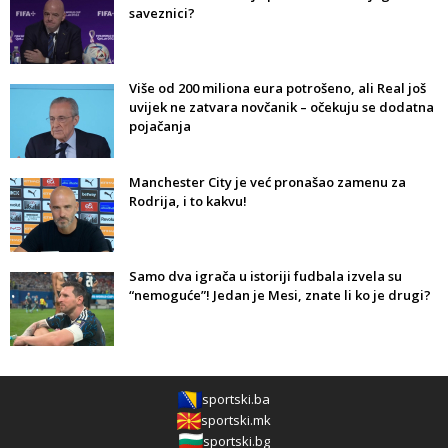
saveznici?
Više od 200 miliona eura potrošeno, ali Real još
uvijek ne zatvara novčanik – očekuju se dodatna
pojačanja
Manchester City je već pronašao zamenu za
Rodrija, i to kakvu!
Samo dva igrača u istoriji fudbala izvela su
“nemoguće”! Jedan je Mesi, znate li ko je drugi?
sportski.ba
sportski.mk
sportski.bg