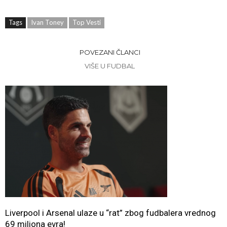
Tags
Ivan Toney
Top Vesti
POVEZANI ČLANCI
VIŠE U FUDBAL
Liverpool i Arsenal ulaze u “rat” zbog fudbalera vrednog
69 miliona evra!