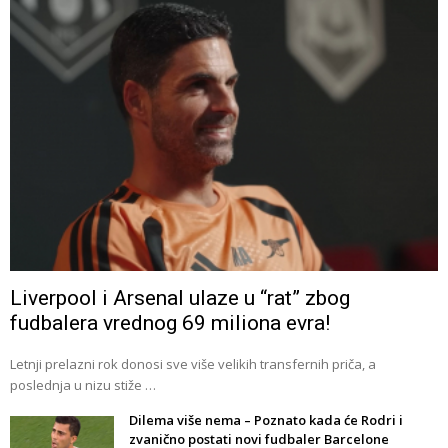
Liverpool i Arsenal ulaze u “rat” zbog
fudbalera vrednog 69 miliona evra!
Letnji prelazni rok donosi sve više velikih transfernih priča, a
poslednja u nizu stiže …
Dilema više nema – Poznato kada će Rodri i
zvanično postati novi fudbaler Barcelone