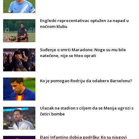
Engleski reprezentativac optužen za napad u
noćnom klubu
Suđenje o smrti Maradone: Noge su mu bile
natečene, nije se hteo oprati
Ko je pomogao Rodriju da odabere Barselonu?
Ulazak na stadion s ciljem da se Mesija ugrozi s
četiri bombe
Đani Infantino dobija podršku: Ko su njegovi