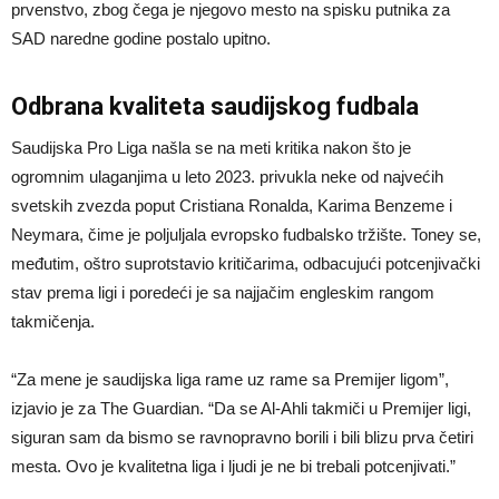
prvenstvo, zbog čega je njegovo mesto na spisku putnika za
SAD naredne godine postalo upitno.
Odbrana kvaliteta saudijskog fudbala
Saudijska Pro Liga našla se na meti kritika nakon što je
ogromnim ulaganjima u leto 2023. privukla neke od najvećih
svetskih zvezda poput Cristiana Ronalda, Karima Benzeme i
Neymara, čime je poljuljala evropsko fudbalsko tržište. Toney se,
međutim, oštro suprotstavio kritičarima, odbacujući potcenjivački
stav prema ligi i poredeći je sa najjačim engleskim rangom
takmičenja.
“Za mene je saudijska liga rame uz rame sa Premijer ligom”,
izjavio je za The Guardian. “Da se Al-Ahli takmiči u Premijer ligi,
siguran sam da bismo se ravnopravno borili i bili blizu prva četiri
mesta. Ovo je kvalitetna liga i ljudi je ne bi trebali potcenjivati.”