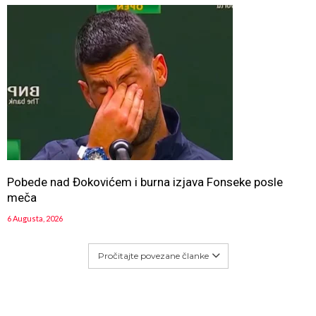
Pobede nad Đokovićem i burna izjava Fonseke posle
meča
6 Augusta, 2026
Pročitajte povezane članke