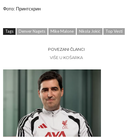
Фото: Принтскрин
Tags
Denver Nagets
Mike Malone
Nikola Jokić
Top Vesti
POVEZANI ČLANCI
VIŠE U KOŠARKA