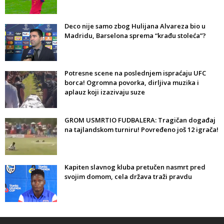
Deco nije samo zbog Hulijana Alvareza bio u
Madridu, Barselona sprema “krađu stoleća”?
Potresne scene na poslednjem ispraćaju UFC
borca! Ogromna povorka, dirljiva muzika i
aplauz koji izazivaju suze
GROM USMRTIO FUDBALERA: Tragičan događaj
na tajlandskom turniru! Povređeno još 12 igrača!
Kapiten slavnog kluba pretučen nasmrt pred
svojim domom, cela država traži pravdu