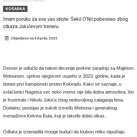
Direktor FIA o drami Formule 1: “Ne možemo da idemo toliko
otkaza Jokićevom treneru
KOŠARKA
daleko”
Prva ponuda za Leaa – odbijena!
Imam poruku za sve vas idiote: Šekil O'Nil pobesneo zbog
Zašto je nepoznati italijanski petoligaš dobio čudesan stadion od 62
otkaza Jokićevom treneru
miliona evra?
Veliki udarac za Barselonu: Junak finala Svetskog prvenstva želi da
Objavljeno na
9 Aprila, 2025
ode
Deco nije samo zbog Hulijana Alvareza bio u Madridu, Barselona
sprema “krađu stoleća”?
Potresne scene na poslednjem ispraćaju UFC borca! Ogromna
povorka, dirljiva muzika i aplauz koji izazivaju suze
GROM USMRTIO FUDBALERA: Tragičan događaj na tajlandskom
Denver je odlučio da nakon decenije prekine saradnju sa Majklom
turniru! Povređeno još 12 igrača!
Kapiten slavnog kluba pretučen nasmrt pred svojim domom, cela
Melounom, uprkos njegovom uspehu iz 2023. godine, kada je
država traži pravdu
doneo prvi šampionski prsten Koloradu. Kako se saznaje, u
svlačionici Nagetsa već neko vreme nije bila dobra atmosfera, što
je frustriralo i Nikolu Jokića zbog nedovoljnog zalaganja tima.
Dodatno, postojao je sukob između Melouna i generalnog
menadžera Kelvina Buta, koji je takođe dobio otkaz.
Odluka je iznenadila mnoge budući da klubovi retko otpuštaju