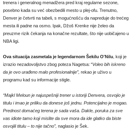
trenera i generalnog menadžera pred kraj regularne sezone,
posebno kada su već obezbedili mesto u plej-ofu. Trenutno,
Denver je četvrti na tabeli, s mogućnošću da napreduje do trećeg
mesta ili padne na osmo. Ipak, Džoš Krenke nije želeo da
preuzme rizik čekanja na konačne rezultate, što nije uobičajeno u
NBA ligi.
Ova situacija zasmetala je legendarnom Šekilu O'Nilu
, koji je
izrazio nezadovoljstvo zbog poteza Nagetsa: “
Voleo bih iskreno
da je ovo urađeno malo profesionalnije”,
rekao je uživo u
programu kad su informacije stigle.
“Majkl Meloun je najuspešniji trener u istoriji Denvera, osvojio je
titulu i imao je priliku da donese još jednu. Potencijalno je mogao.
Prednost domaćeg terena je sada vaša. Dakle, poruka za sve
vas idiote tamo koji mislite da sve mora da ide glatko da biste
osvojili titulu – to nije tačno”,
naglasio je Šek.