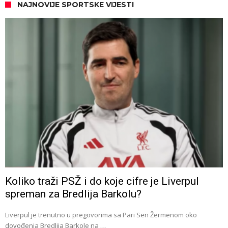
NAJNOVIJE SPORTSKE VIJESTI
Koliko traži PSŽ i do koje cifre je Liverpul
spreman za Bredlija Barkolu?
Liverpul je trenutno u pregovorima sa Pari Sen Žermenom oko
dovođenja Bredlija Barkole na …