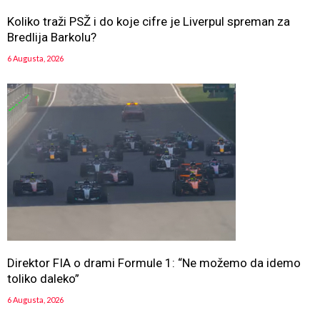
Koliko traži PSŽ i do koje cifre je Liverpul spreman za
Bredlija Barkolu?
6 Augusta, 2026
Direktor FIA o drami Formule 1: “Ne možemo da idemo
toliko daleko”
6 Augusta, 2026