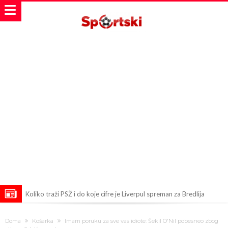
Koliko traži PSŽ i do koje cifre je Liverpul spreman za Bredlija
Barkolu?
Pobede nad Đokovićem i burna izjava Fonseke posle meča
Doma
Košarka
Imam poruku za sve vas idiote: Šekil O'Nil pobesneo zbog