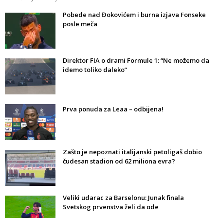
Pobede nad Đokovićem i burna izjava Fonseke
posle meča
Direktor FIA o drami Formule 1: “Ne možemo da
idemo toliko daleko”
Prva ponuda za Leaa – odbijena!
Zašto je nepoznati italijanski petoligaš dobio
čudesan stadion od 62 miliona evra?
Veliki udarac za Barselonu: Junak finala
Svetskog prvenstva želi da ode