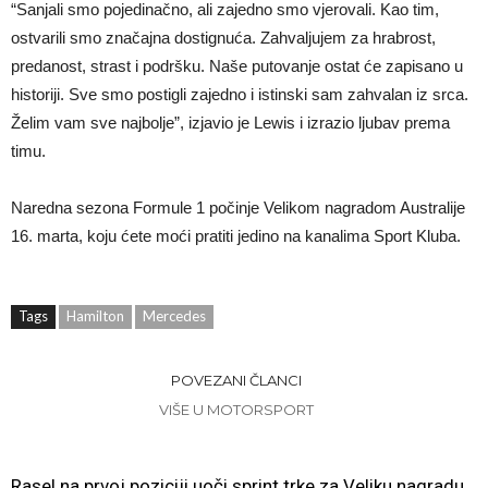
“Sanjali smo pojedinačno, ali zajedno smo vjerovali. Kao tim,
ostvarili smo značajna dostignuća. Zahvaljujem za hrabrost,
predanost, strast i podršku. Naše putovanje ostat će zapisano u
historiji. Sve smo postigli zajedno i istinski sam zahvalan iz srca.
Želim vam sve najbolje”, izjavio je Lewis i izrazio ljubav prema
timu.
Naredna sezona Formule 1 počinje Velikom nagradom Australije
16. marta, koju ćete moći pratiti jedino na kanalima Sport Kluba.
Tags
Hamilton
Mercedes
POVEZANI ČLANCI
VIŠE U MOTORSPORT
Rasel na prvoj poziciji uoči sprint trke za Veliku nagradu