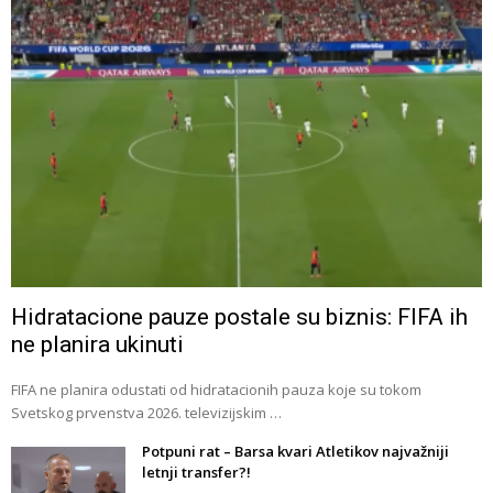
Hidratacione pauze postale su biznis: FIFA ih
ne planira ukinuti
FIFA ne planira odustati od hidratacionih pauza koje su tokom
Svetskog prvenstva 2026. televizijskim …
Potpuni rat – Barsa kvari Atletikov najvažniji
letnji transfer?!