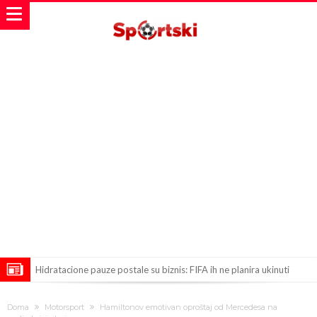
Hidratacione pauze postale su biznis: FIFA ih ne planira ukinuti
Potpuni rat – Barsa kvari Atletikov najvažniji letnji transfer?!
Doma
Motorsport
Hamiltonov emotivan oproštaj od Mercedesa na