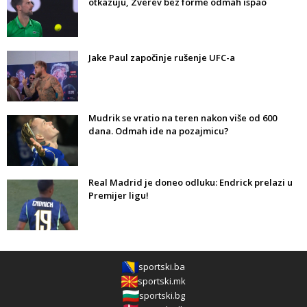
otkazuju, Zverev bez forme odmah ispao
Jake Paul započinje rušenje UFC-a
Mudrik se vratio na teren nakon više od 600
dana. Odmah ide na pozajmicu?
Real Madrid je doneo odluku: Endrick prelazi u
Premijer ligu!
sportski.ba
sportski.mk
sportski.bg