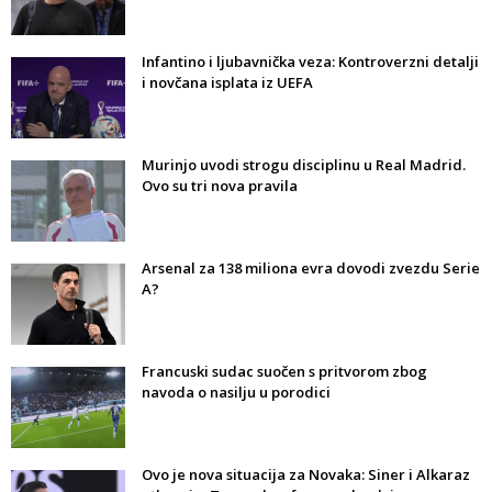
Infantino i ljubavnička veza: Kontroverzni detalji
i novčana isplata iz UEFA
Murinjo uvodi strogu disciplinu u Real Madrid.
Ovo su tri nova pravila
Arsenal za 138 miliona evra dovodi zvezdu Serie
A?
Francuski sudac suočen s pritvorom zbog
navoda o nasilju u porodici
Ovo je nova situacija za Novaka: Siner i Alkaraz