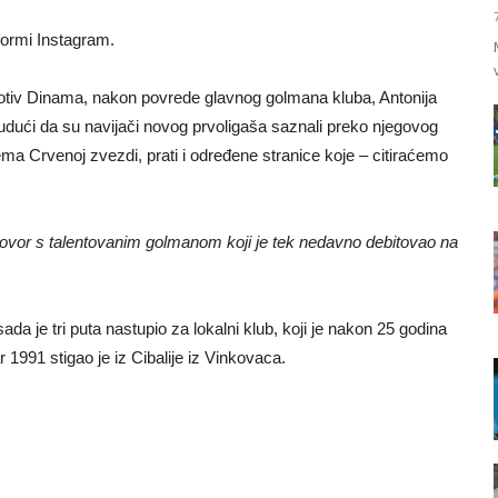
tformi Instagram.
 protiv Dinama, nakon povrede glavnog golmana kluba, Antonija
budući da su navijači novog prvoligaša saznali preko njegovog
ema Crvenoj zvezdi, prati i određene stranice koje – citiraćemo
ugovor s talentovanim golmanom koji je tek nedavno debitovao na
ada je tri puta nastupio za lokalni klub, koji je nakon 25 godina
 1991 stigao je iz Cibalije iz Vinkovaca.