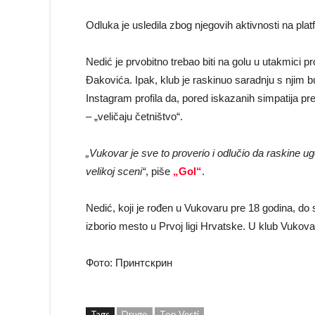
Odluka je usledila zbog njegovih aktivnosti na pla
Nedić je prvobitno trebao biti na golu u utakmici
Đakovića. Ipak, klub je raskinuo saradnju s njim 
Instagram profila da, pored iskazanih simpatija pr
– „veličaju četništvo“.
„Vukovar je sve to proverio i odlučio da raskine 
velikoj sceni“
, piše
„Gol“
.
Nedić, koji je rođen u Vukovaru pre 18 godina, do s
izborio mesto u Prvoj ligi Hrvatske. U klub Vukovar
Фото: Принтскрин
Tags
Drugo
Top Vesti