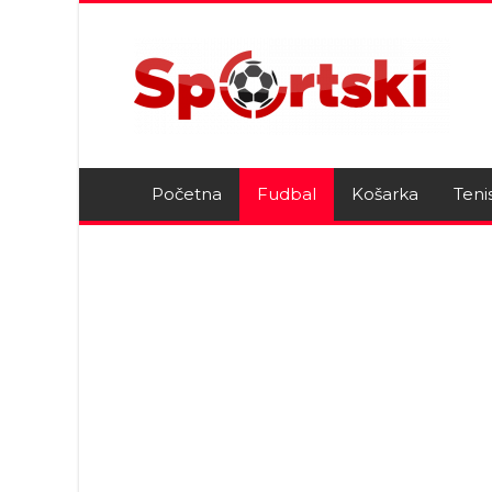
Početna
Fudbal
Košarka
Teni