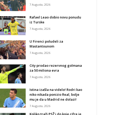
7 Augusta, 2026
Rafael Leao dobio novu ponudu
iz Turske
7 Augusta, 2026
U Firenci poludeli za
Mastantounom
7 Augusta, 2026
City prodao rezervnog golmana
za 50 miliona evra
7 Augusta, 2026
Istina izašla na videlo! Rodri kao
niko nikada ponizio Real, bolje
mu je da u Madrid ne dolazi!
7 Augusta, 2026
Koliko traži PSŽ i do koje cifre je