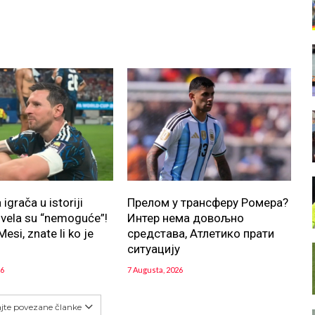
igrača u istoriji
Прелом у трансферу Ромера?
zvela su “nemoguće”!
Интер нема довољно
esi, znate li ko je
средстава, Атлетико прати
ситуацију
26
7 Augusta, 2026
ajte povezane članke