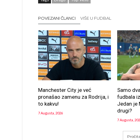
POVEZANI ČLANCI
VIŠE U FUDBAL
Manchester City je već
Samo dva 
pronašao zamenu za Rodrija, i
fudbala i
to kakvu!
Jedan je M
drugi?
7 Augusta, 2026
7 Augusta, 20
Pročit