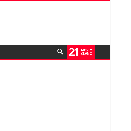
21
NOVE
ČLANCI