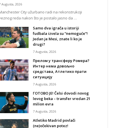
7 Augusta, 2026
Manchester City užurbano radi na rekonstrukciji
veznog reda nakon što je postalo jasno da …
Samo dva igrača u istoriji
fudbala izvela su “nemoguće”!
Jedan je Mesi, znate li ko je
drugi?
7 Augusta, 2026
Прелом у трансферу Ромера?
Интер нема довољно
средстава, Атлетико прати
ситуацију
7 Augusta, 2026
ГОТОВО ЈЕ! Čelsi dovodi novog
levog beka – transfer vredan 21
milion evra
7 Augusta, 2026
Atletiko Madrid povlači
(ne)očekivan potez!