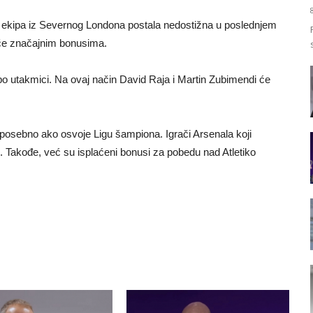
je ekipa iz Severnog Londona postala nedostižna u poslednjem
rače značajnim bonusima.
i po utakmici. Na ovaj način David Raja i Martin Zubimendi će
, posebno ako osvoje Ligu šampiona. Igrači Arsenala koji
i. Takođe, već su isplaćeni bonusi za pobedu nad Atletiko