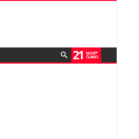
21
NOVE
ČLANCI