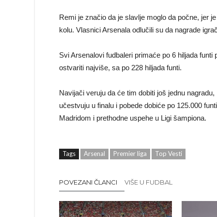
Remi je značio da je slavlje moglo da počne, jer 
kolu. Vlasnici Arsenala odlučili su da nagrade ig
Svi Arsenalovi fudbaleri primaće po 6 hiljada funt
ostvariti najviše, sa po 228 hiljada funti.
Navijači veruju da će tim dobiti još jednu nagradu
učestvuju u finalu i pobede dobiće po 125.000 funt
Madridom i prethodne uspehe u Ligi šampiona.
Tags
Arsenal
Premier liga
Top Vesti
POVEZANI ČLANCI
VIŠE U FUDBAL