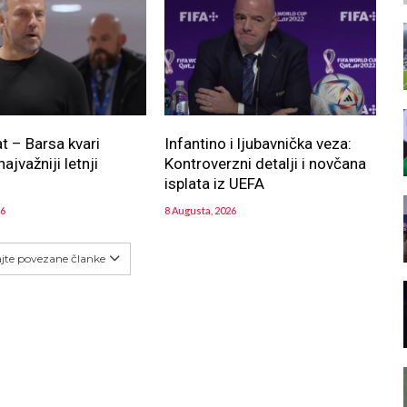
at – Barsa kvari
Infantino i ljubavnička veza:
najvažniji letnji
Kontroverzni detalji i novčana
!
isplata iz UEFA
26
8 Augusta, 2026
ajte povezane članke