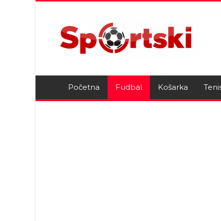
Početna
Fudbal
Košarka
Teni