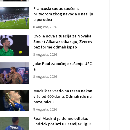
Francuski sudac suočen s
pritvorom zbog navoda o nasilju
u porodici
8 Augusta, 2026
Ovo je nova situacija za Novaka:
Siner i Alkaraz otkazuju, Zverev
bez forme odmah ispao
8 Augusta, 2026
Jake Paul započinje rušenje UFC-
a
8 Augusta, 2026
Mudrik se vratio na teren nakon
više od 600 dana. Odmah ide na
pozajmicu?
8 Augusta, 2026
Real Madrid je doneo odluku:
Endrick prelazi u Premijer ligu!