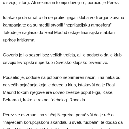
u svojoj istoriji. Ali nekima ni to nije dovoljno”, poručio je Perez.
Istakao je da smatra da se protiv njega i kluba vodi organizovana
kampanja te da su mediji stvorili “neprijateljsku atmosferu”.
Takođe je naglasio da Real Madrid ostaje finansijski stabilan
uprkos kritikama.
Govorio je i o sezoni bez velikih trofeja, ali je podsetio da je klub
osvojio Evropski superkup i Svetsko klupsko prvenstvo.
Podsetio je, doduše na potpuno neprimeren način, i na neka od
najvećih pojačanja koja je doveo u klub, istakavši da je Real
Madrid tokom njegove ere doveo zvezde poput Figa, Kake,
Bekama i, kako je rekao, “debelog” Ronalda.
Perez se osvrnuo i na slučaj Negreira, poručivši da je reč o
“najvećem korupcijskom skandalu u svetu fudbala”, te dodao da