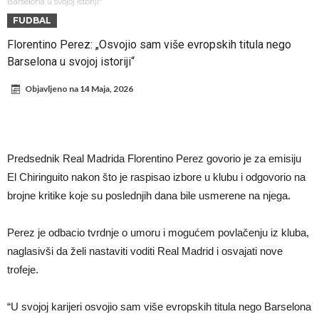
Infantino i ljubavnička veza: Kontroverzni detalji i novčana isplata iz
Barselona u svojoj istoriji“
FUDBAL
UEFA
Murinjo uvodi strogu disciplinu u Real Madrid. Ovo su tri nova
Florentino Perez: „Osvojio sam više evropskih titula nego
pravila
Arsenal za 138 miliona evra dovodi zvezdu Serie A?
Barselona u svojoj istoriji“
Francuski sudac suočen s pritvorom zbog navoda o nasilju u
Objavljeno na
14 Maja, 2026
porodici
Ovo je nova situacija za Novaka: Siner i Alkaraz otkazuju, Zverev bez
forme odmah ispao
Jake Paul započinje rušenje UFC-a
Mudrik se vratio na teren nakon više od 600 dana. Odmah ide na
Predsednik Real Madrida Florentino Perez govorio je za emisiju
pozajmicu?
Real Madrid je doneo odluku: Endrick prelazi u Premijer ligu!
El Chiringuito nakon što je raspisao izbore u klubu i odgovorio na
brojne kritike koje su poslednjih dana bile usmerene na njega.
Perez je odbacio tvrdnje o umoru i mogućem povlačenju iz kluba,
naglasivši da želi nastaviti voditi Real Madrid i osvajati nove
trofeje.
“U svojoj karijeri osvojio sam više evropskih titula nego Barselona