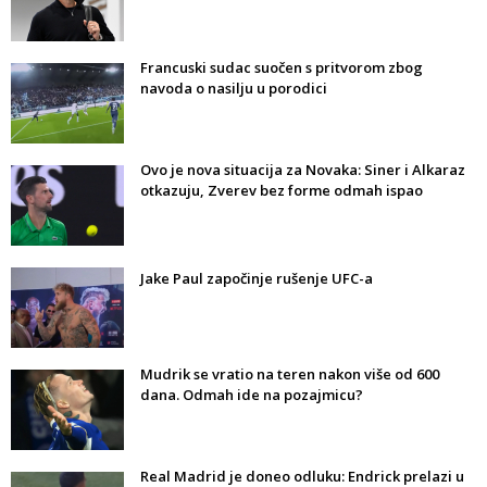
Francuski sudac suočen s pritvorom zbog
navoda o nasilju u porodici
Ovo je nova situacija za Novaka: Siner i Alkaraz
otkazuju, Zverev bez forme odmah ispao
Jake Paul započinje rušenje UFC-a
Mudrik se vratio na teren nakon više od 600
dana. Odmah ide na pozajmicu?
Real Madrid je doneo odluku: Endrick prelazi u