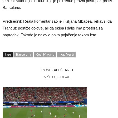
je Real Madrid jedini klub koji je pokrenuo pravni postupak protiv
Barselone.
Predsednik Reala komentarisao je i Kilijana Mbapea, rekavši da
Francuz postiže golove, ali da ekipa i dalje ima prostora za
napredak. Takođe je najavio nova pojačanja tokom leta.
Tags
Barcelona
Real Madrid
Top Vesti
POVEZANI ČLANCI
VIŠE U FUDBAL