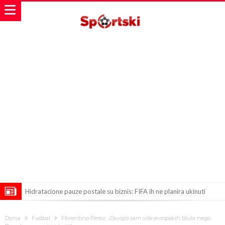
Hidratacione pauze postale su biznis: FIFA ih ne planira ukinuti
Potpuni rat – Barsa kvari Atletikov najvažniji letnji transfer?!
Doma
Fudbal
Florentino Perez: „Osvojio sam više evropskih titula nego