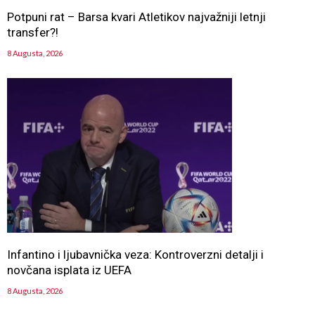
Potpuni rat – Barsa kvari Atletikov najvažniji letnji
transfer?!
8 Augusta, 2026
Infantino i ljubavnička veza: Kontroverzni detalji i
novčana isplata iz UEFA
8 Augusta, 2026