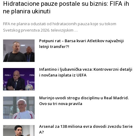
Hidratacione pauze postale su biznis: FIFA ih
ne planira ukinuti
FIFA ne planira odustati od hidratacionih pauza koje su tokom
Svetskog prvenstva 2026. televizijskim …
Potpuni rat – Barsa kvari Atletikov najvažniji
letnji transfer?!
Infantino i ljubavnička veza: Kontroverzni detalji
i novčana isplata iz UEFA
Murinjo uvodi strogu disciplinu u Real Madrid.
Ovo su tri nova pravila
Arsenal za 138 miliona evra dovodi zvezdu Serie
A?