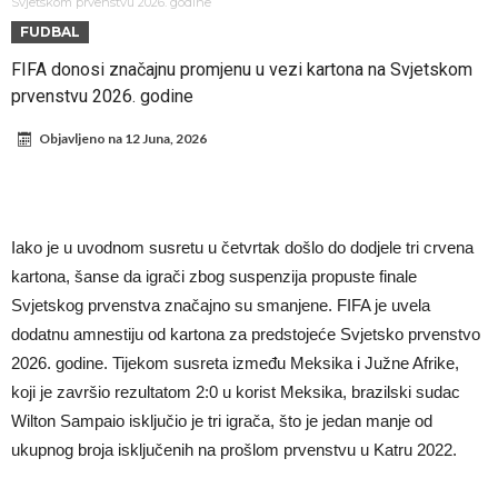
Bruynea i napravili hit
Murinjo kritikovao Silvu zbog fizičke nepripremljenosti
Svjetskom prvenstvu 2026. godine
FUDBAL
BIZARNA BORBA KOJA JE ZAPALILA INTERNET: Poznati teškaš
FIFA donosi značajnu promjenu u vezi kartona na Svjetskom
prihvatio najluđi izazov karijere – sam protiv šestorice (Video)
VIDEO Viralni snimak iz Urugvaja. Ispucana lopta izazvala
prvenstvu 2026. godine
saobraćajnu nesreću
U Madridu iznenađeni senzacionalnom ponudom koja je upravo
Objavljeno na
12 Juna, 2026
stigla za Ardu Gulera!
Španija na nogama, Barselona i Real u strahu: “Novi Haaland” je
odabrao!
Marciniak objasnio zašto je “pomilovao” Mesija: Navijači i stručnjaci
ne mogu da veruju šta priča
Milan smanjuje sastav
Iako je u uvodnom susretu u četvrtak došlo do dodjele tri crvena
Hidratacione pauze postale su biznis: FIFA ih ne planira ukinuti
kartona, šanse da igrači zbog suspenzija propuste finale
Svjetskog prvenstva značajno su smanjene. FIFA je uvela
dodatnu amnestiju od kartona za predstojeće Svjetsko prvenstvo
2026. godine. Tijekom susreta između Meksika i Južne Afrike,
koji je završio rezultatom 2:0 u korist Meksika, brazilski sudac
Wilton Sampaio isključio je tri igrača, što je jedan manje od
ukupnog broja isključenih na prošlom prvenstvu u Katru 2022.