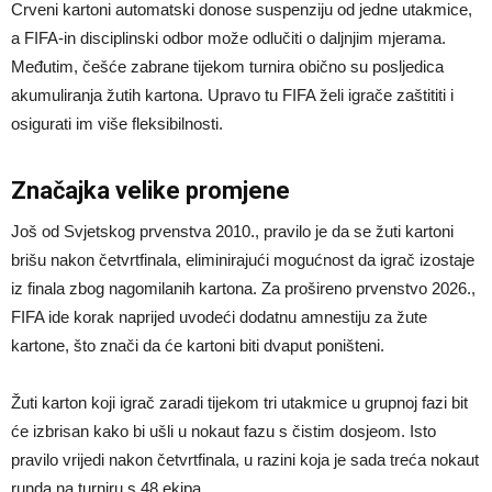
Crveni kartoni automatski donose suspenziju od jedne utakmice,
a FIFA-in disciplinski odbor može odlučiti o daljnjim mjerama.
Međutim, češće zabrane tijekom turnira obično su posljedica
akumuliranja žutih kartona. Upravo tu FIFA želi igrače zaštititi i
osigurati im više fleksibilnosti.
Značajka velike promjene
Još od Svjetskog prvenstva 2010., pravilo je da se žuti kartoni
brišu nakon četvrtfinala, eliminirajući mogućnost da igrač izostaje
iz finala zbog nagomilanih kartona. Za prošireno prvenstvo 2026.,
FIFA ide korak naprijed uvodeći dodatnu amnestiju za žute
kartone, što znači da će kartoni biti dvaput poništeni.
Žuti karton koji igrač zaradi tijekom tri utakmice u grupnoj fazi bit
će izbrisan kako bi ušli u nokaut fazu s čistim dosjeom. Isto
pravilo vrijedi nakon četvrtfinala, u razini koja je sada treća nokaut
runda na turniru s 48 ekipa.