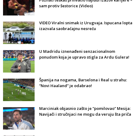
Poznati teškaš prihvatio najluđi izazov karijere –
sam protiv šestorice (Video)
VIDEO Viralni snimak iz Urugvaja. Ispucana lopta
izazvala saobraćajnu nesreću
U Madridu iznenađeni senzacionalnom
ponudom koja je upravo stigla za Ardu Gulera!
Španija na nogama, Barselona i Real u strahu:
“Novi Haaland” je odabrao!
Marciniak objasnio zašto je “pomilovao” Mesija:
Navijači i stručnjaci ne mogu da veruju šta priča