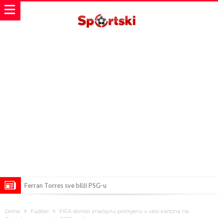
Ferran Torres sve bliži PSG-u
Gabrielova tetovaža postala predmet podsmeha: Navijači ubacili De
Doma
Fudbal
FIFA donosi značajnu promjenu u vezi kartona na