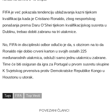
FIFA je već pokazala tendenciju ublažavanja kazni tijekom
kvalifikacija kada je Cristiano Ronaldo, zbog nesportskog
ponašanja prema Daru O'Shei tijekom kvalifikacijskog susreta u
Dublinu, trebao dobiti zabranu na tri utakmice.
No, FIFA-in disciplinski odbor odlučio je da, s obzirom na to da
Ronaldo nije dobio crveni karton u svojih ostalih 225
međunarodnih utakmica, odsluži samo jednu utakmicu zabrane.
Time će biti osiguran da igra za Portugal u prvom susretu skupine
K Svjetskog prvenstva protiv Demokratske Republike Kongo u
Houstonu u utorak.
Tags
FIFA
Top Vesti
POVEZANI ČLANCI