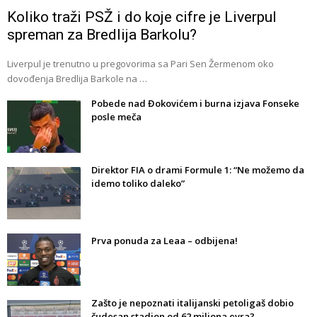
Koliko traži PSŽ i do koje cifre je Liverpul
spreman za Bredlija Barkolu?
Liverpul je trenutno u pregovorima sa Pari Sen Žermenom oko
dovođenja Bredlija Barkole na …
Pobede nad Đokovićem i burna izjava Fonseke
posle meča
Direktor FIA o drami Formule 1: “Ne možemo da
idemo toliko daleko”
Prva ponuda za Leaa – odbijena!
Zašto je nepoznati italijanski petoligaš dobio
čudesan stadion od 62 miliona evra?