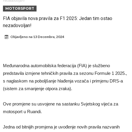
Direktor FIA o drami Formule 1: “Ne možemo da idemo toliko
nezadovoljan!
MOTORSPORT
daleko”
Prva ponuda za Leaa – odbijena!
FIA objavila nova pravila za F1 2025: Jedan tim ostao
Zašto je nepoznati italijanski petoligaš dobio čudesan stadion od 62
nezadovoljan!
miliona evra?
Veliki udarac za Barselonu: Junak finala Svetskog prvenstva želi da
Objavljeno na
13 Decembra, 2024
ode
Deco nije samo zbog Hulijana Alvareza bio u Madridu, Barselona
sprema “krađu stoleća”?
Potresne scene na poslednjem ispraćaju UFC borca! Ogromna
povorka, dirljiva muzika i aplauz koji izazivaju suze
GROM USMRTIO FUDBALERA: Tragičan događaj na tajlandskom
Međunarodna automobilska federacija (FIA) je službeno
turniru! Povređeno još 12 igrača!
Kapiten slavnog kluba pretučen nasmrt pred svojim domom, cela
predstavila izmjene tehničkih pravila za sezonu Formule 1 2025.,
država traži pravdu
s naglaskom na poboljšanje hlađenja vozača i primjenu DRS-a
(sistem za smanjenje otpora zraka).
Ove promjene su usvojene na sastanku Svjetskog vijeća za
motosport u Ruandi.
Jedna od bitnijih promjena je uvođenje novih pravila nazvanih