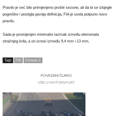
Pravilo je već bilo primijenjeno prošle sezone, ali da bi se izbjegle
pogreške i postigla jasnija definicija, FIA je uvela potpuno novo
pravilo.
Sada je promijenjen minimalni razmak između elemenata
stražnjeg krila, a on iznosi između 9,4 mm i 13 mm.
Tags
FIA
Formula 1
POVEZANI ČLANCI
VIŠE U MOTORSPORT