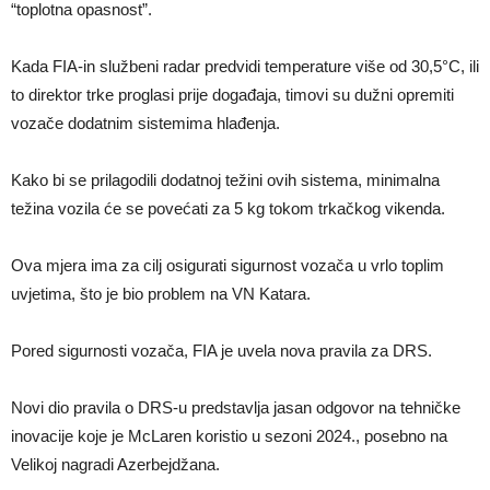
“toplotna opasnost”.
Kada FIA-in službeni radar predvidi temperature više od 30,5°C, ili
to direktor trke proglasi prije događaja, timovi su dužni opremiti
vozače dodatnim sistemima hlađenja.
Kako bi se prilagodili dodatnoj težini ovih sistema, minimalna
težina vozila će se povećati za 5 kg tokom trkačkog vikenda.
Ova mjera ima za cilj osigurati sigurnost vozača u vrlo toplim
uvjetima, što je bio problem na VN Katara.
Pored sigurnosti vozača, FIA je uvela nova pravila za DRS.
Novi dio pravila o DRS-u predstavlja jasan odgovor na tehničke
inovacije koje je McLaren koristio u sezoni 2024., posebno na
Velikoj nagradi Azerbejdžana.