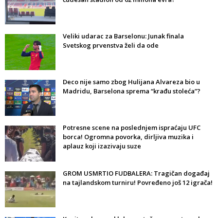
Veliki udarac za Barselonu: Junak finala
Svetskog prvenstva želi da ode
Deco nije samo zbog Hulijana Alvareza bio u
Madridu, Barselona sprema “krađu stoleća”?
Potresne scene na poslednjem ispraćaju UFC
borca! Ogromna povorka, dirljiva muzika i
aplauz koji izazivaju suze
GROM USMRTIO FUDBALERA: Tragičan događaj
na tajlandskom turniru! Povređeno još 12 igrača!