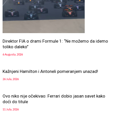
Direktor FIA o drami Formule 1: “Ne možemo da idemo
toliko daleko”
6 Augusta, 2026
Kažnjeni Hamilton i Antoneli pomeranjem unazad!
26 Jula, 2026
Ovo niko nije očekivao: Ferrari dobio jasan savet kako
doći do titule
11 Jula, 2026