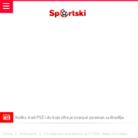
Koliko traži PSŽ i do koje cifre je Liverpul spreman za Bredlija
Barkolu?
Pobede nad Đokovićem i burna izjava Fonseke posle meča
Doma
Motorsport
FIA objavila nova pravila za F1 2025: Jedan tim ostao