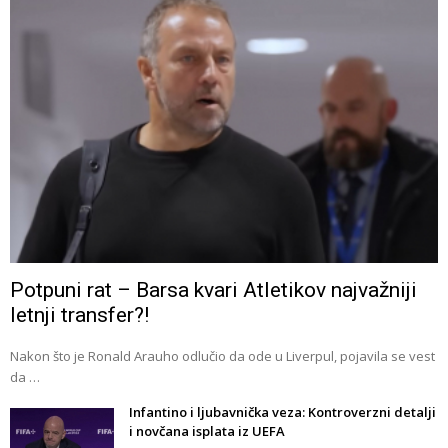
Potpuni rat – Barsa kvari Atletikov najvažniji
letnji transfer?!
Nakon što je Ronald Arauho odlučio da ode u Liverpul, pojavila se vest
da …
Infantino i ljubavnička veza: Kontroverzni detalji
i novčana isplata iz UEFA