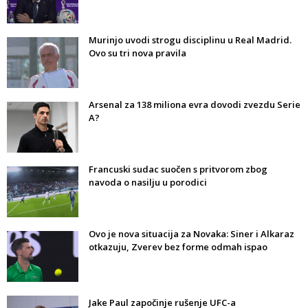
Murinjo uvodi strogu disciplinu u Real Madrid.
Ovo su tri nova pravila
Arsenal za 138 miliona evra dovodi zvezdu Serie
A?
Francuski sudac suočen s pritvorom zbog
navoda o nasilju u porodici
Ovo je nova situacija za Novaka: Siner i Alkaraz
otkazuju, Zverev bez forme odmah ispao
Jake Paul započinje rušenje UFC-a