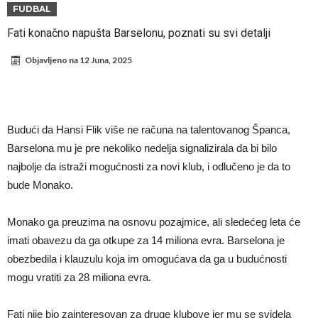
UEFA
Murinjo uvodi strogu disciplinu u Real Madrid. Ovo su tri nova
FUDBAL
pravila
Arsenal za 138 miliona evra dovodi zvezdu Serie A?
Fati konačno napušta Barselonu, poznati su svi detalji
Francuski sudac suočen s pritvorom zbog navoda o nasilju u
Objavljeno na
12 Juna, 2025
porodici
Ovo je nova situacija za Novaka: Siner i Alkaraz otkazuju, Zverev bez
forme odmah ispao
Jake Paul započinje rušenje UFC-a
Mudrik se vratio na teren nakon više od 600 dana. Odmah ide na
Budući da Hansi Flik više ne računa na talentovanog Španca,
pozajmicu?
Real Madrid je doneo odluku: Endrick prelazi u Premijer ligu!
Barselona mu je pre nekoliko nedelja signalizirala da bi bilo
najbolje da istraži mogućnosti za novi klub, i odlučeno je da to
Romero dogovorio uslove s Atletikom
bude Monako.
Monako ga preuzima na osnovu pozajmice, ali sledećeg leta će
imati obavezu da ga otkupe za 14 miliona evra. Barselona je
obezbedila i klauzulu koja im omogućava da ga u budućnosti
mogu vratiti za 28 miliona evra.
Fati nije bio zainteresovan za druge klubove jer mu se svidela