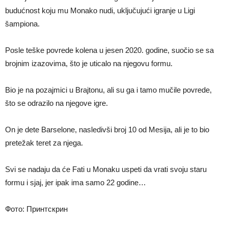
budućnost koju mu Monako nudi, uključujući igranje u Ligi
šampiona.
Posle teške povrede kolena u jesen 2020. godine, suočio se sa
brojnim izazovima, što je uticalo na njegovu formu.
Bio je na pozajmici u Brajtonu, ali su ga i tamo mučile povrede,
što se odrazilo na njegove igre.
On je dete Barselone, nasledivši broj 10 od Mesija, ali je to bio
pretežak teret za njega.
Svi se nadaju da će Fati u Monaku uspeti da vrati svoju staru
formu i sjaj, jer ipak ima samo 22 godine…
Фото: Принтскрин