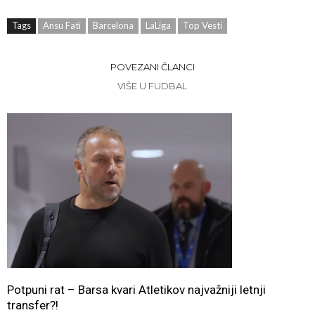
Tags
Ansu Fati
Barcelona
LaLiga
Top Vesti
POVEZANI ČLANCI
VIŠE U FUDBAL
Potpuni rat – Barsa kvari Atletikov najvažniji letnji
transfer?!