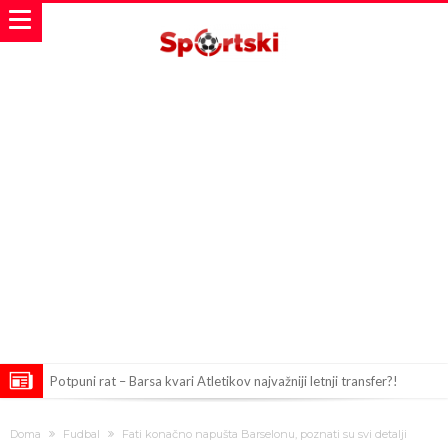
Potpuni rat – Barsa kvari Atletikov najvažniji letnji transfer?!
Infantino i ljubavnička veza: Kontroverzni detalji i novčana isplata iz
Doma
Fudbal
Fati konačno napušta Barselonu, poznati su svi detalji