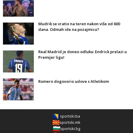
Mudrik se vratio na teren nakon više od 600
dana. Odmah ide na pozajmicu?
Real Madrid je doneo odluku: Endrick prelazi u
Premijer ligu!
Romero dogovorio uslove s Atletikom
sportski.ba
sportski.mk
sportski.bg