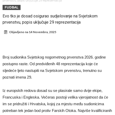
fudbaler Barcelone
Engleski reprezentativac optužen za napad u noćnom klubu
prvenstvu, popis uključuje 29 reprezentacija
FUDBAL
Suđenje o smrti Maradone: Noge su mu bile natečene, nije se hteo
Evo tko je dosad osigurao sudjelovanje na Svjetskom
oprati
Ko je pomogao Rodriju da odabere Barselonu?
prvenstvu, popis uključuje 29 reprezentacija
Ulazak na stadion s ciljem da se Mesija ugrozi s četiri bombe
Objavljeno na
14 Novembra, 2025
Đani Infantino dobija podršku: Ko su njegovi saveznici?
Više od 200 miliona eura potrošeno, ali Real još uvijek ne zatvara
novčanik – očekuju se dodatna pojačanja
Manchester City je već pronašao zamenu za Rodrija, i to kakvu!
Broj sudionika Svjetskog nogometnog prvenstva 2026. godine
Samo dva igrača u istoriji fudbala izvela su “nemoguće”! Jedan je
postupno raste. Od predviđenih 48 reprezentacija koje će
Mesi, znate li ko je drugi?
sljedeće ljeto nastupiti na Svjetskom prvenstvu, trenutno su
poznati imena 29.
Iz europskih redova dosad su se plasirale samo dvije ekipe,
Francuska i Engleska. Večeras postoji velika vjerojatnost da će
im se pridružiti i Hrvatska, kojoj za mjestu među sudionicima
potreban tek jedan bod protiv Farskih Otoka. Najviše kvalificiranih