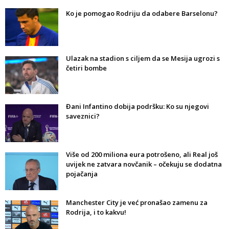
Ko je pomogao Rodriju da odabere Barselonu?
Ulazak na stadion s ciljem da se Mesija ugrozi s
četiri bombe
Đani Infantino dobija podršku: Ko su njegovi
saveznici?
Više od 200 miliona eura potrošeno, ali Real još
uvijek ne zatvara novčanik – očekuju se dodatna
pojačanja
Manchester City je već pronašao zamenu za
Rodrija, i to kakvu!