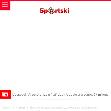
Liverpool i Arsenal ulaze u “rat” zbog fudbalera vrednog 69 miliona
evra!
Dilema više nema – Poznato kada će Rodri i zvanično postati novi
Doma
Fudbal
Evo tko je dosad osigurao sudjelovanje na Svjetskom