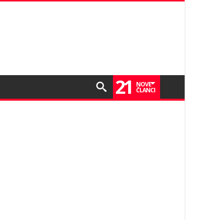
21
NOVE
ČLANCI