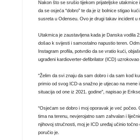
Nakon što se srušio tijekom prijateljske utakmice 
da se osjeća “dobro” te da je iz bolnice stigao kući
susreta u Odenseu. Ovo je drugi takav incident u 
Utakmica je zaustavljena kada je Danska vodila 2:1
došao k svijesti i samostalno napustio teren. Odm
Instagram profila, potvrdio da se vratio kući, objašn
ugrađeni kardioverter-defibrilator (ICD) uzrokovao 
“Želim da svi znaju da sam dobro i da sam kod kuć
primio od svog ICD-a snažno je utjecao na mene i m
situacija od one iz 2021. godine”, napisao je Eriks
“Osjećam se dobro i moj oporavak je već počeo. O
tima na terenu, nevjerojatno sam zahvalan i liječn
njihovoj stručnosti, moj je ICD uređaj učinio točno o
poručio je.