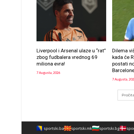
Liverpool i Arsenal ulaze u “rat”
Dilema v
zbog fudbalera vrednog 69
kada će R
miliona evra!
postati n
Barcelon
7 Augusta, 2026
7 Augusta, 20
Pročit
sportski.ba
sportski.mk
sportski.bg
spor