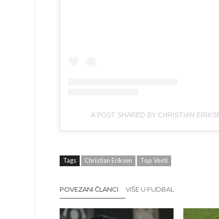
A POST SHARED BY CHRISTIAN ERIKS
Tags
Christian Eriksen
Top Vesti
POVEZANI ČLANCI
VIŠE U FUDBAL