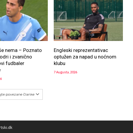
iše nema – Poznato
Engleski reprezentativac
odri i zvanično
optužen za napad u noćnom
ovi fudbaler
klubu
e
7 Augusta, 2026
26
ajte povezane članke
tski.dk