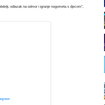
itelji, odlazak na odmor i igranje nogometa s djecom”,
tagram