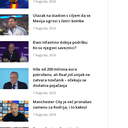
7 Augusta, 2026
Ulazak na stadion s ciljem da se
Mesija ugrozi s četiri bombe
7 Augusta, 2026
Đani Infantino dobija podršku:
Ko su njegovi saveznici?
7 Augusta, 2026
Više od 200 miliona eura
potrošeno, ali Real još uvijek ne
zatvara novčanik – očekuju se
dodatna pojačanja
7 Augusta, 2026
Manchester City je već pronašao
zamenu za Rodrija, i to kakvu!
7 Augusta, 2026