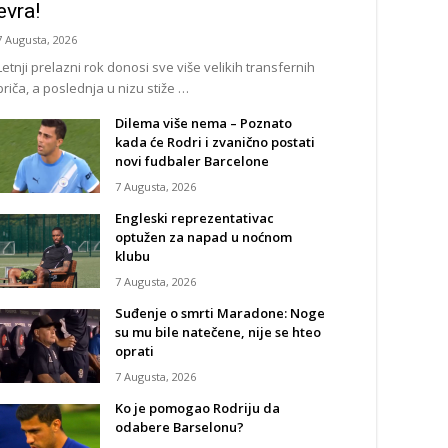
evra!
7 Augusta, 2026
Letnji prelazni rok donosi sve više velikih transfernih
priča, a poslednja u nizu stiže …
Dilema više nema – Poznato
kada će Rodri i zvanično postati
novi fudbaler Barcelone
7 Augusta, 2026
Engleski reprezentativac
optužen za napad u noćnom
klubu
7 Augusta, 2026
Suđenje o smrti Maradone: Noge
su mu bile natečene, nije se hteo
oprati
7 Augusta, 2026
Ko je pomogao Rodriju da
odabere Barselonu?