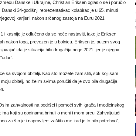
između Danske i Ukrajine, Christian Eriksen oglasio se i poručio
. Danski 34-godišnji reprezentativac kolabirao je u 65. minuti
njegovoj karijeri, nakon srčanog zastoja na Euru 2021.
 i kasnije je odlučeno da se neće nastaviti, iako je Eriksen
ah nakon toga, prevezen je u bolnicu. Eriksen je, putem svog
javajući da je situacija bila drugačija nego 2021. jer je njegov
“udar”.
e sa svojom obitelji. Kao što možete zamisliti, šok koji sam
oju obitelj, no želim svima poručiti da je ovo bila drugačija
en.
sim zahvalnosti na podršci i pomoći svih igrača i medicinskog
icima koji su godinama brinuli o meni i mom srcu. Zahvaljujući
no za što je i napravljen: zaštitio me kad je to bilo potrebno”,