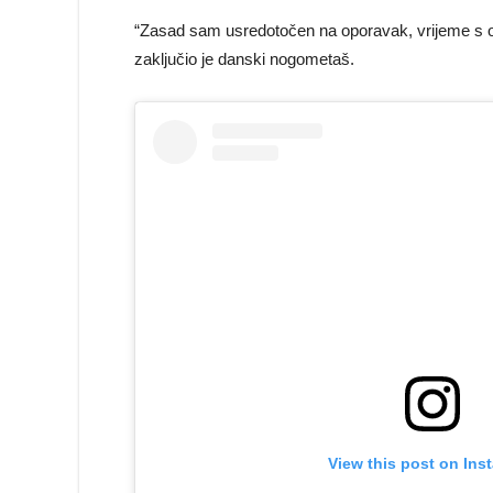
“Zasad sam usredotočen na oporavak, vrijeme s ob
zaključio je danski nogometaš.
View this post on Ins