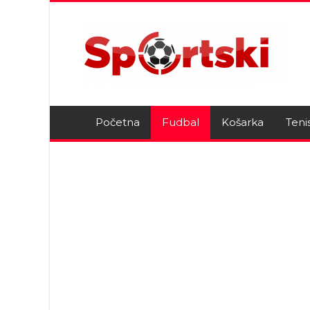
Početna
Fudbal
Košarka
Teni