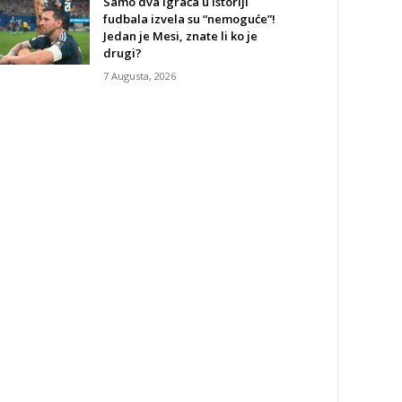
Samo dva igrača u istoriji
fudbala izvela su “nemoguće”!
Jedan je Mesi, znate li ko je
drugi?
7 Augusta, 2026