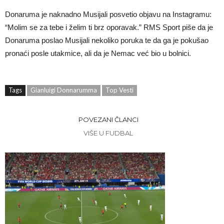
Donaruma je naknadno Musijali posvetio objavu na Instagramu:
“Molim se za tebe i želim ti brz oporavak.” RMS Sport piše da je
Donaruma poslao Musijali nekoliko poruka te da ga je pokušao
pronaći posle utakmice, ali da je Nemac već bio u bolnici.
Tags
Gianluigi Donnarumma
Top Vesti
POVEZANI ČLANCI
VIŠE U FUDBAL