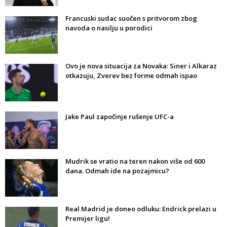
Francuski sudac suočen s pritvorom zbog
navoda o nasilju u porodici
Ovo je nova situacija za Novaka: Siner i Alkaraz
otkazuju, Zverev bez forme odmah ispao
Jake Paul započinje rušenje UFC-a
Mudrik se vratio na teren nakon više od 600
dana. Odmah ide na pozajmicu?
Real Madrid je doneo odluku: Endrick prelazi u
Premijer ligu!