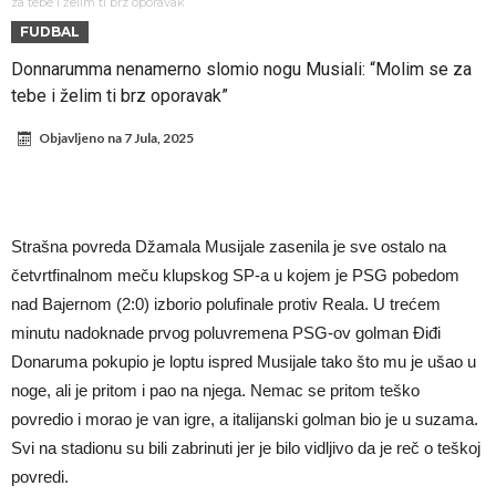
Infantino i ljubavnička veza: Kontroverzni detalji i novčana isplata iz
za tebe i želim ti brz oporavak”
FUDBAL
UEFA
Murinjo uvodi strogu disciplinu u Real Madrid. Ovo su tri nova
Donnarumma nenamerno slomio nogu Musiali: “Molim se za
pravila
Arsenal za 138 miliona evra dovodi zvezdu Serie A?
tebe i želim ti brz oporavak”
Francuski sudac suočen s pritvorom zbog navoda o nasilju u
Objavljeno na
7 Jula, 2025
porodici
Ovo je nova situacija za Novaka: Siner i Alkaraz otkazuju, Zverev bez
forme odmah ispao
Jake Paul započinje rušenje UFC-a
Mudrik se vratio na teren nakon više od 600 dana. Odmah ide na
Strašna povreda Džamala Musijale zasenila je sve ostalo na
pozajmicu?
Real Madrid je doneo odluku: Endrick prelazi u Premijer ligu!
četvrtfinalnom meču klupskog SP-a u kojem je PSG pobedom
nad Bajernom (2:0) izborio polufinale protiv Reala. U trećem
minutu nadoknade prvog poluvremena PSG-ov golman Điđi
Donaruma pokupio je loptu ispred Musijale tako što mu je ušao u
noge, ali je pritom i pao na njega. Nemac se pritom teško
povredio i morao je van igre, a italijanski golman bio je u suzama.
Svi na stadionu su bili zabrinuti jer je bilo vidljivo da je reč o teškoj
povredi.