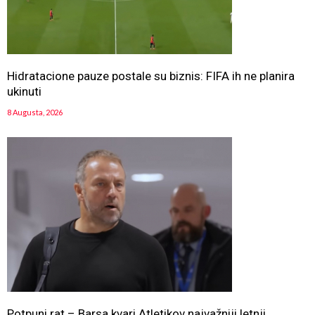
Hidratacione pauze postale su biznis: FIFA ih ne planira
ukinuti
8 Augusta, 2026
Potpuni rat – Barsa kvari Atletikov najvažniji letnji