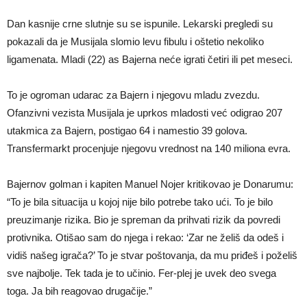
Dan kasnije crne slutnje su se ispunile. Lekarski pregledi su
pokazali da je Musijala slomio levu fibulu i oštetio nekoliko
ligamenata. Mladi (22) as Bajerna neće igrati četiri ili pet meseci.
To je ogroman udarac za Bajern i njegovu mladu zvezdu.
Ofanzivni vezista Musijala je uprkos mladosti već odigrao 207
utakmica za Bajern, postigao 64 i namestio 39 golova.
Transfermarkt procenjuje njegovu vrednost na 140 miliona evra.
Bajernov golman i kapiten Manuel Nojer kritikovao je Donarumu:
“To je bila situacija u kojoj nije bilo potrebe tako ući. To je bilo
preuzimanje rizika. Bio je spreman da prihvati rizik da povredi
protivnika. Otišao sam do njega i rekao: ‘Zar ne želiš da odeš i
vidiš našeg igrača?’ To je stvar poštovanja, da mu priđeš i poželiš
sve najbolje. Tek tada je to učinio. Fer-plej je uvek deo svega
toga. Ja bih reagovao drugačije.”