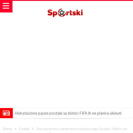
Hidratacione pauze postale su biznis: FIFA ih ne planira ukinuti
Potpuni rat – Barsa kvari Atletikov najvažniji letnji transfer?!
Doma
Fudbal
Donnarumma nenamerno slomio nogu Musiali: “Molim se