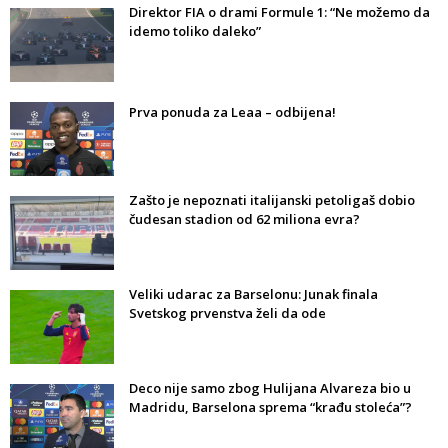
Direktor FIA o drami Formule 1: “Ne možemo da
idemo toliko daleko”
Prva ponuda za Leaa – odbijena!
Zašto je nepoznati italijanski petoligaš dobio
čudesan stadion od 62 miliona evra?
Veliki udarac za Barselonu: Junak finala
Svetskog prvenstva želi da ode
Deco nije samo zbog Hulijana Alvareza bio u
Madridu, Barselona sprema “krađu stoleća”?