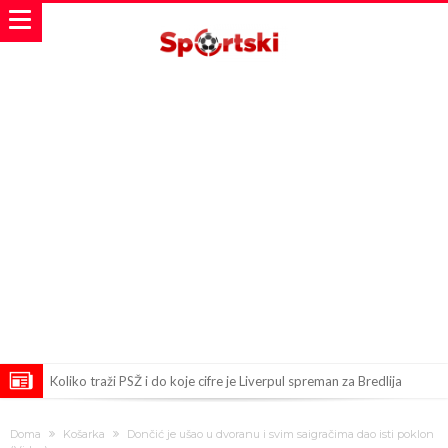
Koliko traži PSŽ i do koje cifre je Liverpul spreman za Bredlija
Barkolu?
Pobede nad Đokovićem i burna izjava Fonseke posle meča
Doma
Košarka
Dončić je ušao u dvoranu i svim saigračima dao isti poklon