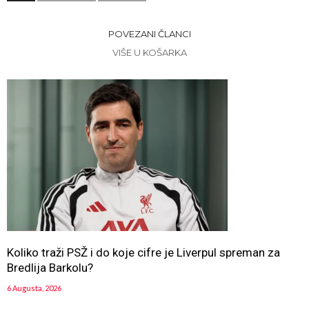
POVEZANI ČLANCI
VIŠE U KOŠARKA
Koliko traži PSŽ i do koje cifre je Liverpul spreman za
Bredlija Barkolu?
6 Augusta, 2026