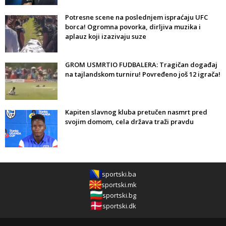
Potresne scene na poslednjem ispraćaju UFC
borca! Ogromna povorka, dirljiva muzika i
aplauz koji izazivaju suze
GROM USMRTIO FUDBALERA: Tragičan događaj
na tajlandskom turniru! Povređeno još 12 igrača!
Kapiten slavnog kluba pretučen nasmrt pred
svojim domom, cela država traži pravdu
sportski.ba
sportski.mk
sportski.bg
sportski.dk