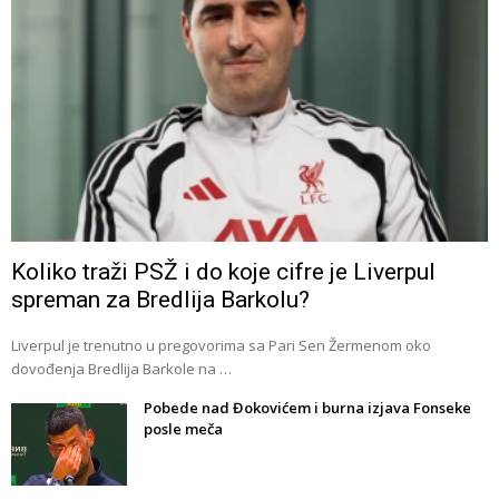
Koliko traži PSŽ i do koje cifre je Liverpul
spreman za Bredlija Barkolu?
Liverpul je trenutno u pregovorima sa Pari Sen Žermenom oko
dovođenja Bredlija Barkole na …
Pobede nad Đokovićem i burna izjava Fonseke
posle meča