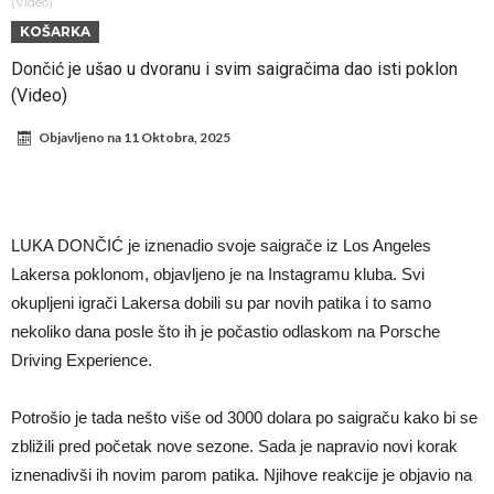
Direktor FIA o drami Formule 1: “Ne možemo da idemo toliko
(Video)
KOŠARKA
daleko”
Prva ponuda za Leaa – odbijena!
Dončić je ušao u dvoranu i svim saigračima dao isti poklon
Zašto je nepoznati italijanski petoligaš dobio čudesan stadion od 62
(Video)
miliona evra?
Veliki udarac za Barselonu: Junak finala Svetskog prvenstva želi da
Objavljeno na
11 Oktobra, 2025
ode
Deco nije samo zbog Hulijana Alvareza bio u Madridu, Barselona
sprema “krađu stoleća”?
Potresne scene na poslednjem ispraćaju UFC borca! Ogromna
povorka, dirljiva muzika i aplauz koji izazivaju suze
GROM USMRTIO FUDBALERA: Tragičan događaj na tajlandskom
LUKA DONČIĆ je iznenadio svoje saigrače iz Los Angeles
turniru! Povređeno još 12 igrača!
Kapiten slavnog kluba pretučen nasmrt pred svojim domom, cela
Lakersa poklonom, objavljeno je na Instagramu kluba. Svi
država traži pravdu
okupljeni igrači Lakersa dobili su par novih patika i to samo
nekoliko dana posle što ih je počastio odlaskom na Porsche
Driving Experience.
Potrošio je tada nešto više od 3000 dolara po saigraču kako bi se
zbližili pred početak nove sezone. Sada je napravio novi korak
iznenadivši ih novim parom patika. Njihove reakcije je objavio na