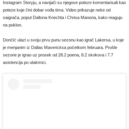
Instagram Storyju, a navijači su njegove poteze komentarisali kao
poteze koje čini dobar vođa tima. Video prikazuje neke od
saigrača, poput Daltona Knechta i Chrisa Manona, kako reaguju
na poklon.
Dončić ulazi u svoju prvu punu sezonu kao igrač Lakersa, u koje
je menjanim iz Dallas Mavericksa početkom februara. Prošle
sezone je igrao uz prosek od 28.2 poena, 8.2 skokova i 7.7
asistencija po utakmici.