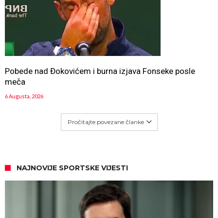
Pobede nad Đokovićem i burna izjava Fonseke posle
meča
6 Augusta, 2026
Pročitajte povezane članke
NAJNOVIJE SPORTSKE VIJESTI