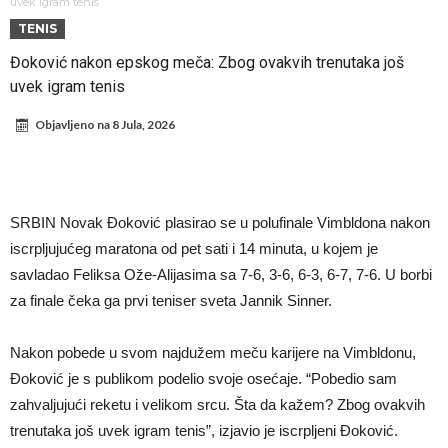
Infantino i ljubavnička veza: Kontroverzni detalji i novčana isplata iz
uvek igram tenis
TENIS
UEFA
Murinjo uvodi strogu disciplinu u Real Madrid. Ovo su tri nova
Đoković nakon epskog meča: Zbog ovakvih trenutaka još
pravila
Arsenal za 138 miliona evra dovodi zvezdu Serie A?
uvek igram tenis
Francuski sudac suočen s pritvorom zbog navoda o nasilju u
Objavljeno na
8 Jula, 2026
porodici
Ovo je nova situacija za Novaka: Siner i Alkaraz otkazuju, Zverev bez
forme odmah ispao
Jake Paul započinje rušenje UFC-a
Mudrik se vratio na teren nakon više od 600 dana. Odmah ide na
SRBIN Novak Đoković plasirao se u polufinale Vimbldona nakon
pozajmicu?
Real Madrid je doneo odluku: Endrick prelazi u Premijer ligu!
iscrpljujućeg maratona od pet sati i 14 minuta, u kojem je
savladao Feliksa Ože-Alijasima sa 7-6, 3-6, 6-3, 6-7, 7-6. U borbi
za finale čeka ga prvi teniser sveta Jannik Sinner.
Nakon pobede u svom najdužem meču karijere na Vimbldonu,
Đoković je s publikom podelio svoje osećaje. “Pobedio sam
zahvaljujući reketu i velikom srcu. Šta da kažem? Zbog ovakvih
trenutaka još uvek igram tenis”, izjavio je iscrpljeni Đoković.