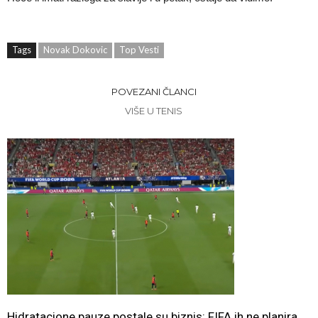
Tags
Novak Dokovic
Top Vesti
POVEZANI ČLANCI
VIŠE U TENIS
Hidratacione pauze postale su biznis: FIFA ih ne planira