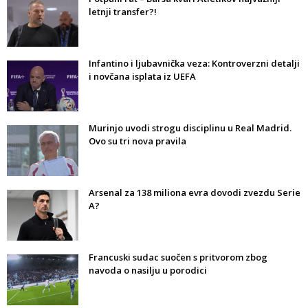
letnji transfer?!
Infantino i ljubavnička veza: Kontroverzni detalji
i novčana isplata iz UEFA
Murinjo uvodi strogu disciplinu u Real Madrid.
Ovo su tri nova pravila
Arsenal za 138 miliona evra dovodi zvezdu Serie
A?
Francuski sudac suočen s pritvorom zbog
navoda o nasilju u porodici