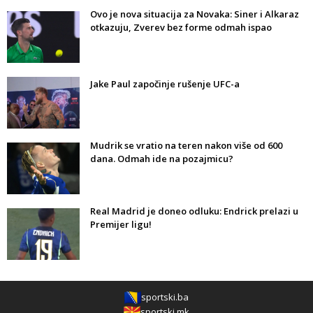
Ovo je nova situacija za Novaka: Siner i Alkaraz
otkazuju, Zverev bez forme odmah ispao
Jake Paul započinje rušenje UFC-a
Mudrik se vratio na teren nakon više od 600
dana. Odmah ide na pozajmicu?
Real Madrid je doneo odluku: Endrick prelazi u
Premijer ligu!
sportski.ba
sportski.mk