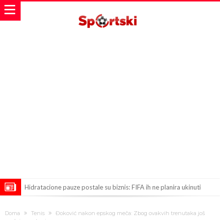
Hidratacione pauze postale su biznis: FIFA ih ne planira ukinuti
Potpuni rat – Barsa kvari Atletikov najvažniji letnji transfer?!
Doma
Tenis
Đoković nakon epskog meča: Zbog ovakvih trenutaka još