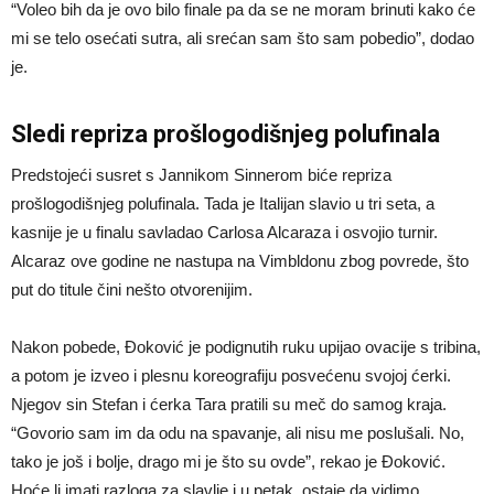
“Voleo bih da je ovo bilo finale pa da se ne moram brinuti kako će
mi se telo osećati sutra, ali srećan sam što sam pobedio”, dodao
je.
Sledi repriza prošlogodišnjeg polufinala
Predstojeći susret s Jannikom Sinnerom biće repriza
prošlogodišnjeg polufinala. Tada je Italijan slavio u tri seta, a
kasnije je u finalu savladao Carlosa Alcaraza i osvojio turnir.
Alcaraz ove godine ne nastupa na Vimbldonu zbog povrede, što
put do titule čini nešto otvorenijim.
Nakon pobede, Đoković je podignutih ruku upijao ovacije s tribina,
a potom je izveo i plesnu koreografiju posvećenu svojoj ćerki.
Njegov sin Stefan i ćerka Tara pratili su meč do samog kraja.
“Govorio sam im da odu na spavanje, ali nisu me poslušali. No,
tako je još i bolje, drago mi je što su ovde”, rekao je Đoković.
Hoće li imati razloga za slavlje i u petak, ostaje da vidimo.