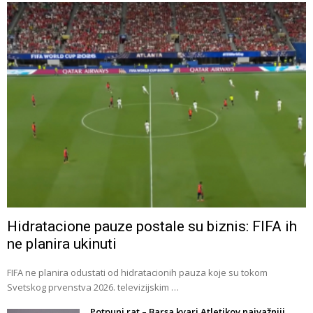
Hidratacione pauze postale su biznis: FIFA ih
ne planira ukinuti
FIFA ne planira odustati od hidratacionih pauza koje su tokom
Svetskog prvenstva 2026. televizijskim …
Potpuni rat – Barsa kvari Atletikov najvažniji