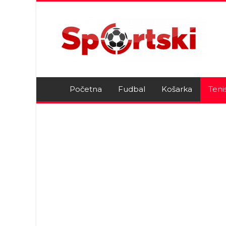
Početna
Fudbal
Košarka
Teni