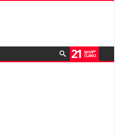
21
NOVE
ČLANCI