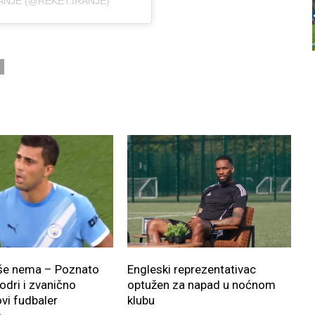
ANJE (@REKET.IRANJE)
iše nema – Poznato
Engleski reprezentativac
odri i zvanično
optužen za napad u noćnom
ovi fudbaler
klubu