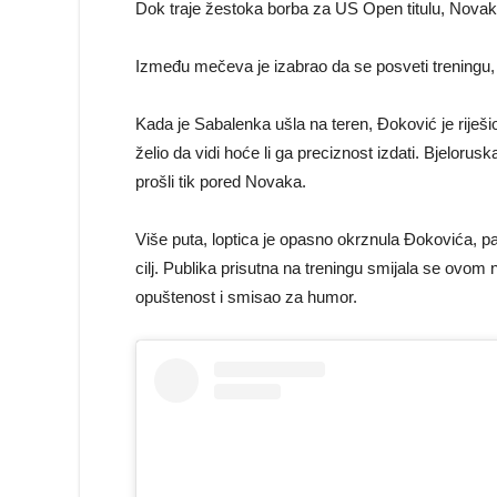
Dok traje žestoka borba za US Open titulu, Novak
Između mečeva je izabrao da se posveti treningu, 
Kada je Sabalenka ušla na teren, Đoković je riješio 
želio da vidi hoće li ga preciznost izdati. Bjelorus
prošli tik pored Novaka.
Više puta, loptica je opasno okrznula Đokovića, pa
cilj. Publika prisutna na treningu smijala se ovo
opuštenost i smisao za humor.