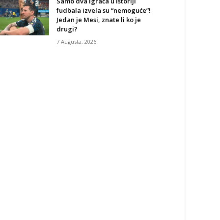
Samo dva igrača u istoriji
fudbala izvela su “nemoguće”!
Jedan je Mesi, znate li ko je
drugi?
7 Augusta, 2026