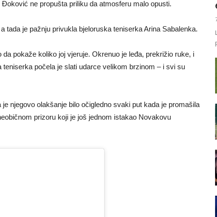
 Đoković ne propušta priliku da atmosferu malo opusti.
a tada je pažnju privukla bjeloruska teniserka Arina Sabalenka.
da pokaže koliko joj vjeruje. Okrenuo je leđa, prekrižio ruke, i
ka teniserka počela je slati udarce velikom brzinom – i svi su
 je njegovo olakšanje bilo očigledno svaki put kada je promašila
m neobičnom prizoru koji je još jednom istakao Novakovu