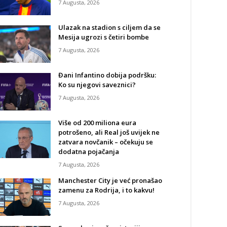
7 Augusta, 2026
Ulazak na stadion s ciljem da se
Mesija ugrozi s četiri bombe
7 Augusta, 2026
Đani Infantino dobija podršku:
Ko su njegovi saveznici?
7 Augusta, 2026
Više od 200 miliona eura
potrošeno, ali Real još uvijek ne
zatvara novčanik – očekuju se
dodatna pojačanja
7 Augusta, 2026
Manchester City je već pronašao
zamenu za Rodrija, i to kakvu!
7 Augusta, 2026