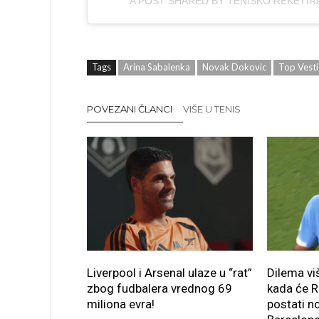
A POST SHARED BY TENISKO REKETIR
Tags
Arina Sabalenka
Novak Dokovic
Top Vesti
POVEZANI ČLANCI
VIŠE U TENIS
Liverpool i Arsenal ulaze u “rat”
Dilema v
zbog fudbalera vrednog 69
kada će R
miliona evra!
postati n