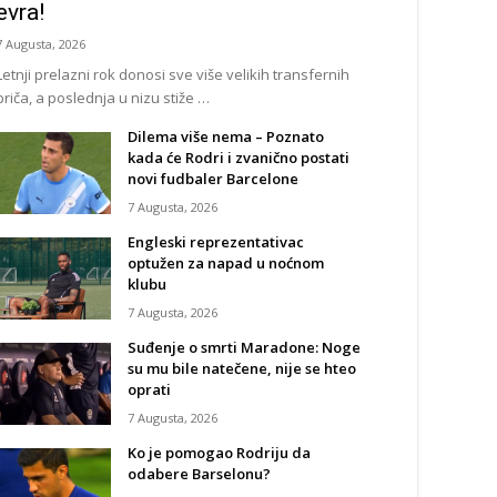
evra!
7 Augusta, 2026
Letnji prelazni rok donosi sve više velikih transfernih
priča, a poslednja u nizu stiže …
Dilema više nema – Poznato
kada će Rodri i zvanično postati
novi fudbaler Barcelone
7 Augusta, 2026
Engleski reprezentativac
optužen za napad u noćnom
klubu
7 Augusta, 2026
Suđenje o smrti Maradone: Noge
su mu bile natečene, nije se hteo
oprati
7 Augusta, 2026
Ko je pomogao Rodriju da
odabere Barselonu?