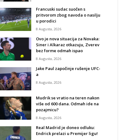
Francuski sudac suočen s
pritvorom zbog navoda o nasilju
u porodici
8 Augusta, 2026
Ovo je nova situacija za Novaka:
Siner i Alkaraz otkazuju, Zverev
bez forme odmah ispao
8 Augusta, 2026
Jake Paul započinje rušenje UFC-
a
8 Augusta, 2026
Mudrik se vratio na teren nakon
više od 600 dana. Odmah ide na
pozajmicu?
8 Augusta, 2026
Real Madrid je doneo odluku:
Endrick prelazi u Premijer ligu!