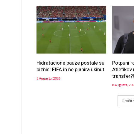
Hidratacione pauze postale su
Potpuni r
biznis: FIFA ih ne planira ukinuti
Atletikov 
transfer?
8 Augusta, 2026
8 Augusta, 20
Pročit