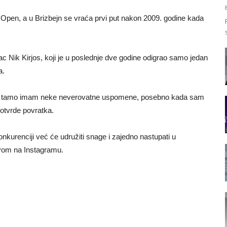
Open, a u Brizbejn se vraća prvi put nakon 2009. godine kada
nac Nik Kirjos, koji je u poslednje dve godine odigrao samo jedan
a.
đaj i tamo imam neke neverovatne uspomene, posebno kada sam
potvrde povratka.
onkurenciji već će udružiti snage i zajedno nastupati u
javom na Instagramu.