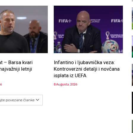
at – Barsa kvari
Infantino i ljubavnička veza:
najvažniji letnji
Kontroverzni detalji i novčana
!
isplata iz UEFA
26
8 Augusta, 2026
ajte povezane članke