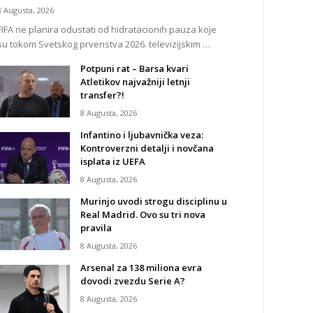
8 Augusta, 2026
FIFA ne planira odustati od hidratacionih pauza koje
su tokom Svetskog prvenstva 2026. televizijskim …
Potpuni rat – Barsa kvari
Atletikov najvažniji letnji
transfer?!
8 Augusta, 2026
Infantino i ljubavnička veza:
Kontroverzni detalji i novčana
isplata iz UEFA
8 Augusta, 2026
Murinjo uvodi strogu disciplinu u
Real Madrid. Ovo su tri nova
pravila
8 Augusta, 2026
Arsenal za 138 miliona evra
dovodi zvezdu Serie A?
8 Augusta, 2026