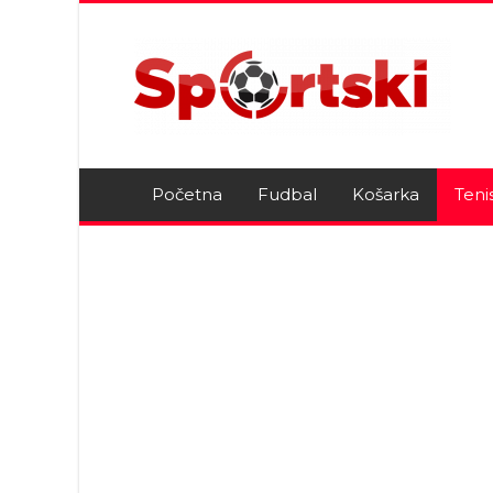
Početna
Fudbal
Košarka
Teni