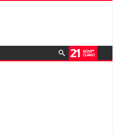
21
NOVE
ČLANCI