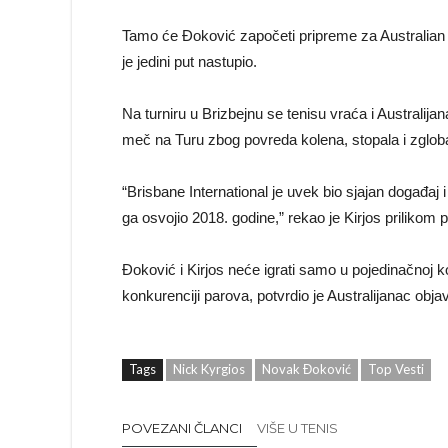
Tamo će Đoković započeti pripreme za Australian 
je jedini put nastupio.
Na turniru u Brizbejnu se tenisu vraća i Australija
meč na Turu zbog povreda kolena, stopala i zglob
“Brisbane International je uvek bio sjajan doga
ga osvojio 2018. godine,” rekao je Kirjos prilikom 
Đoković i Kirjos neće igrati samo u pojedinačnoj k
konkurenciji parova, potvrdio je Australijanac ob
Tags
Nick Kyrgios
Novak Đoković
Top Vesti
POVEZANI ČLANCI
VIŠE U TENIS