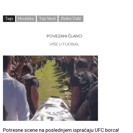
Tags
Hrvatska
Top Vesti
Zlatko Dalić
POVEZANI ČLANCI
VIŠE U FUDBAL
Potresne scene na poslednjem ispraćaju UFC borca!