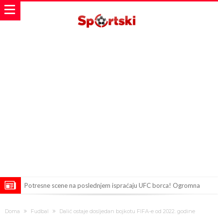
Potresne scene na poslednjem ispraćaju UFC borca! Ogromna
povorka, dirljiva muzika i aplauz koji izazivaju suze
GROM USMRTIO FUDBALERA: Tragičan događaj na tajlandskom
Doma
Fudbal
Dalić ostaje dosljedan bojkotu FIFA-e od 2022. godine