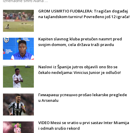
iznenadne smrti Alana …
GROM USMRTIO FUDBALERA: Tragičan događaj
na tajlandskom turniru! Povređeno još 12 igrača!
Kapiten slavnog kluba pretučen nasmrt pred
svojim domom, cela država traži pravdu
Naslovi iz Španije jutros objavili ono što se
čekalo nedeljama: Vinicius Junior je odlučio!
Гимараеш успешно prošao lekarske preglede
u Arsenalu
VIDEO Messi se vratio u prvi sastav Inter Miamija
i odmah srušio rekord