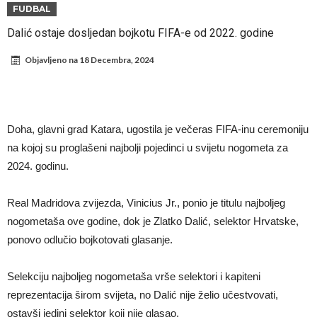
turniru! Povređeno još 12 igrača!
Kapiten slavnog kluba pretučen nasmrt pred svojim domom, cela
FUDBAL
država traži pravdu
Naslovi iz Španije jutros objavili ono što se čekalo nedeljama:
Dalić ostaje dosljedan bojkotu FIFA-e od 2022. godine
Vinicius Junior je odlučio!
Гимараеш успешно prošao lekarske preglede u Arsenalu
Objavljeno na
18 Decembra, 2024
VIDEO Messi se vratio u prvi sastav Inter Miamija i odmah srušio
rekord
Barselona čeka ponude za Ferana Toresa
Vinicijus obrisao sve objave s Instagrama nakon što mu je Real dao
Doha, glavni grad Katara, ugostila je večeras FIFA-inu ceremoniju
ponudu
Osimen želi u Atletiko: Šta mislite o ovoj zameni?
na kojoj su proglašeni najbolji pojedinci u svijetu nogometa za
2024. godinu.
Salahov transfer u Tursku: Otkrivena specijalna klauzula
Real Madridova zvijezda, Vinicius Jr., ponio je titulu najboljeg
nogometaša ove godine, dok je Zlatko Dalić, selektor Hrvatske,
ponovo odlučio bojkotovati glasanje.
Selekciju najboljeg nogometaša vrše selektori i kapiteni
reprezentacija širom svijeta, no Dalić nije želio učestvovati,
ostavši jedini selektor koji nije glasao.