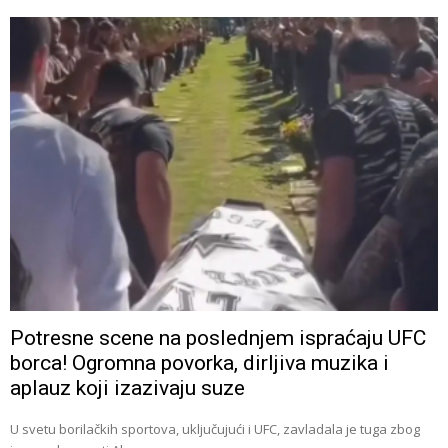
Potresne scene na poslednjem ispraćaju UFC
borca! Ogromna povorka, dirljiva muzika i
aplauz koji izazivaju suze
U svetu borilačkih sportova, uključujući i UFC, zavladala je tuga zbog