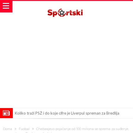
Koliko traži PSŽ i do koje cifre je Liverpul spreman za Bredlija
Barkolu?
Pobede nad Đokovićem i burna izjava Fonseke posle meča
Doma
Fudbal
Chelseajevo pojačanje od 100 miliona se sprema za suđenje,