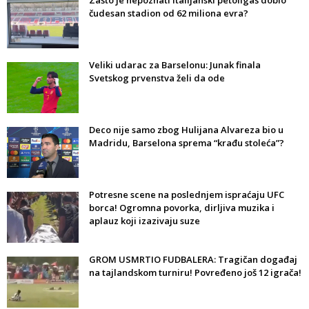
Zašto je nepoznati italijanski petoligaš dobio
čudesan stadion od 62 miliona evra?
Veliki udarac za Barselonu: Junak finala
Svetskog prvenstva želi da ode
Deco nije samo zbog Hulijana Alvareza bio u
Madridu, Barselona sprema “krađu stoleća”?
Potresne scene na poslednjem ispraćaju UFC
borca! Ogromna povorka, dirljiva muzika i
aplauz koji izazivaju suze
GROM USMRTIO FUDBALERA: Tragičan događaj
na tajlandskom turniru! Povređeno još 12 igrača!