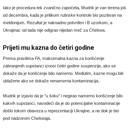
Iako je procedura tek zvanično započeta, Mudrik je van terena još
od decembra, kada je prilikom rutinske kontrole bio pozitivan na
meldonijum. Rezultat je naknadno potvrđen i B uzorkom, a
Ukrajinac od tada nije odigrao nijedan meč za Chelsea.
Prijeti mu kazna do četiri godine
Prema pravilima FA, maksimalna kazna za korišćenje
zabranjenih supstanci iznosi četiri godine suspenzije, ako se
dokaže da je korišćenje bilo namerno. Međutim, kazne mogu biti
ublažene ako se dokaže nenamerna kontaminacija.
Mudrik je izjavio da je “u šoku” i negirao namerno korišćenje bilo
kakvih supstanci, navodeći da je do potencijalne kontaminacije
došlo tokom obaveza u reprezentaciji Ukrajine, a ne dok je bio
pod nadzorom Chelseaja.