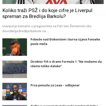
Koliko traži PSŽ i do koje cifre je Liverpul
spreman za Bredlija Barkolu?
Liverpul je trenutno u pregovorima sa Pari Sen Žermenom oko
dovođenja Bredlija Barkole na …
Pobede nad Đokovićem i burna izjava Fonseke
posle meča
Direktor FIA o drami Formule 1: “Ne možemo da
idemo toliko daleko”
Prva ponuda za Leaa – odbijena!