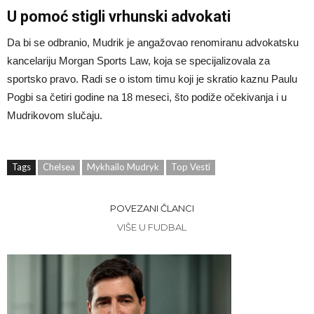
U pomoć stigli vrhunski advokati
Da bi se odbranio, Mudrik je angažovao renomiranu advokatsku
kancelariju Morgan Sports Law, koja se specijalizovala za
sportsko pravo. Radi se o istom timu koji je skratio kaznu Paulu
Pogbi sa četiri godine na 18 meseci, što podiže očekivanja i u
Mudrikovom slučaju.
Tags
Chelsea
Mykhailo Mudryk
Top Vesti
POVEZANI ČLANCI
VIŠE U FUDBAL