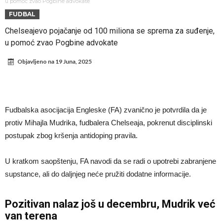
Direktor FIA o drami Formule 1: “Ne možemo da idemo toliko
u pomoć zvao Pogbine advokate
FUDBAL
daleko”
Prva ponuda za Leaa – odbijena!
Chelseajevo pojačanje od 100 miliona se sprema za suđenje,
Zašto je nepoznati italijanski petoligaš dobio čudesan stadion od 62
u pomoć zvao Pogbine advokate
miliona evra?
Veliki udarac za Barselonu: Junak finala Svetskog prvenstva želi da
Objavljeno na
19 Juna, 2025
ode
Deco nije samo zbog Hulijana Alvareza bio u Madridu, Barselona
sprema “krađu stoleća”?
Potresne scene na poslednjem ispraćaju UFC borca! Ogromna
povorka, dirljiva muzika i aplauz koji izazivaju suze
GROM USMRTIO FUDBALERA: Tragičan događaj na tajlandskom
Fudbalska asocijacija Engleske (FA) zvanično je potvrdila da je
turniru! Povređeno još 12 igrača!
Kapiten slavnog kluba pretučen nasmrt pred svojim domom, cela
protiv Mihajla Mudrika, fudbalera Chelseaja, pokrenut disciplinski
država traži pravdu
postupak zbog kršenja antidoping pravila.
U kratkom saopštenju, FA navodi da se radi o upotrebi zabranjene
supstance, ali do daljnjeg neće pružiti dodatne informacije.
Pozitivan nalaz još u decembru, Mudrik već
van terena