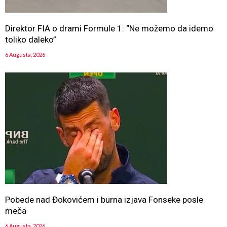
Direktor FIA o drami Formule 1: “Ne možemo da idemo
toliko daleko”
6 Augusta, 2026
Pobede nad Đokovićem i burna izjava Fonseke posle
meča
6 Augusta, 2026